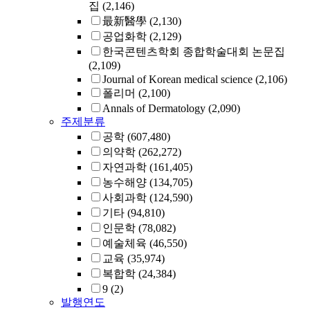
집
(2,146)
最新醫學
(2,130)
공업화학
(2,129)
한국콘텐츠학회 종합학술대회 논문집
(2,109)
Journal of Korean medical science
(2,106)
폴리머
(2,100)
Annals of Dermatology
(2,090)
주제분류
공학
(607,480)
의약학
(262,272)
자연과학
(161,405)
농수해양
(134,705)
사회과학
(124,590)
기타
(94,810)
인문학
(78,082)
예술체육
(46,550)
교육
(35,974)
복합학
(24,384)
9
(2)
발행연도