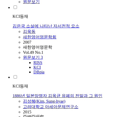
원문보기
KCI등재
김은국 소설에 나타난 자서전적 요소
김욱동
새한영어영문학회
2007
새한영어영문학
Vol.49 No.1
원문보기
3
RISS
KCI
DBpia
KCI등재
1886년 일본망명자 김옥균 유폐의 전말과 그 원인
김성혜(
Kim
, Sung-hyae)
고려대학교 아세아문제연구소
2015
亞細亞硏究