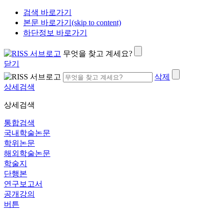
검색 바로가기
본문 바로가기(skip to content)
하단정보 바로가기
무엇을 찾고 계세요?
닫기
삭제
상세검색
상세검색
통합검색
국내학술논문
학위논문
해외학술논문
학술지
단행본
연구보고서
공개강의
버튼