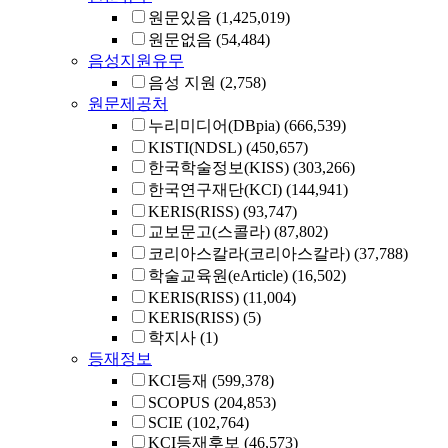
원문있음
(1,425,019)
원문없음
(54,484)
음성지원유무
음성 지원
(2,758)
원문제공처
누리미디어(DBpia)
(666,539)
KISTI(NDSL)
(450,657)
한국학술정보(KISS)
(303,266)
한국연구재단(KCI)
(144,941)
KERIS(RISS)
(93,747)
교보문고(스콜라)
(87,802)
코리아스칼라(코리아스칼라)
(37,788)
학술교육원(eArticle)
(16,502)
KERIS(RISS)
(11,004)
KERIS(RISS)
(5)
학지사
(1)
등재정보
KCI등재
(599,378)
SCOPUS
(204,853)
SCIE
(102,764)
KCI등재후보
(46,573)