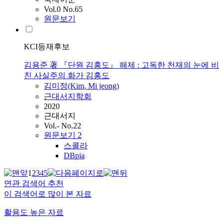
Vol.0 No.65
원문보기
KCI등재후보
김용준 著 『단원 김홍도』 해제 : 고독한 천재의 눈에 비
친 사실주의 화가 김홍도
김미정(
Kim
, Mi jeong)
근대서지학회
2020
근대서지
Vol.- No.22
원문보기
2
스콜라
DBpia
1
2
3
4
5
연관 검색어 추천
이 검색어로 많이 본 자료
활용도 높은 자료