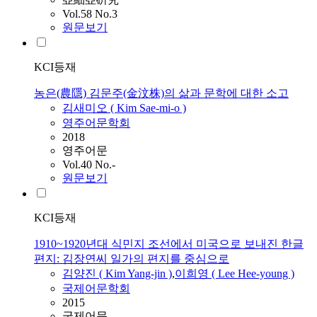
Vol.58 No.3
원문보기
KCI등재
농은(農隱) 김문주(金汶株)의 삶과 문학에 대한 소고
김새미오 (
Kim
Sae-mi-o )
영주어문학회
2018
영주어문
Vol.40 No.-
원문보기
KCI등재
1910~1920년대 식민지 조선에서 미국으로 보내진 한글
편지: 김장연씨 일가의 편지를 중심으로
김양진 (
Kim
Yang-jin )
,
이희영 ( Lee Hee-young )
국제어문학회
2015
국제어문