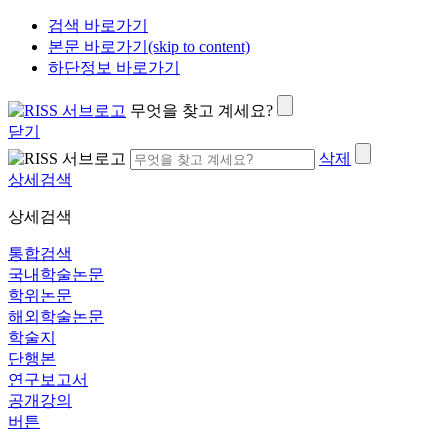
검색 바로가기
본문 바로가기(skip to content)
하단정보 바로가기
무엇을 찾고 계세요?
닫기
삭제
상세검색
상세검색
통합검색
국내학술논문
학위논문
해외학술논문
학술지
단행본
연구보고서
공개강의
버튼