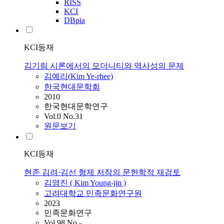
RISS
KCI
DBpia
KCI등재
김기림 시론에서의 모더니티와 역사성의 문제
김예리(
Kim
Ye-rhee)
한국현대문학회
2010
한국현대문학연구
Vol.0 No.31
원문보기
KCI등재
현존 김려·김선 형제 저작의 문헌학적 재검토
김영진 (
Kim
Young-jin )
고려대학교 민족문화연구원
2023
민족문화연구
Vol.98 No.-