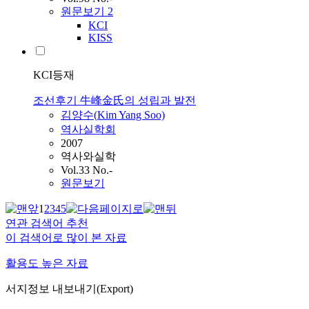
원문보기
2
KCI
KISS
KCI등재
조선후기 牛峰金氏의 성립과 발전
김양수(
Kim
Yang Soo)
역사실학회
2007
역사와실학
Vol.33 No.-
원문보기
1
2
3
4
5
연관 검색어 추천
이 검색어로 많이 본 자료
활용도 높은 자료
서지정보 내보내기(Export)