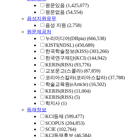
원문있음
(1,425,077)
원문없음
(54,554)
음성지원유무
음성 지원
(2,758)
원문제공처
누리미디어(DBpia)
(666,538)
KISTI(NDSL)
(450,689)
한국학술정보(KISS)
(303,266)
한국연구재단(KCI)
(144,942)
KERIS(RISS)
(93,776)
교보문고(스콜라)
(87,859)
코리아스칼라(코리아스칼라)
(37,788)
학술교육원(eArticle)
(16,502)
KERIS(RISS)
(11,004)
KERIS(RISS)
(5)
학지사
(1)
등재정보
KCI등재
(599,477)
SCOPUS
(204,853)
SCIE
(102,764)
KCI등재후보
(46,584)