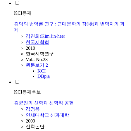
KCI등재
김억의 번역론 연구 : 근대문학의 장(場)과 번역자의 과
제
김진희(
Kim
Jin-hee)
한국시학회
2010
한국시학연구
Vol.- No.28
원문보기
2
KCI
DBpia
KCI등재후보
김균진의 신학과 신학적 공헌
김명용
연세대학교 신과대학
2009
신학논단