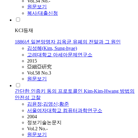
Vol.34 No.-
원문보기
복사/대출신청
KCI등재
1886년 일본망명자 김옥균 유폐의 전말과 그 원인
김성혜(
Kim
, Sung-hyae)
고려대학교 아세아문제연구소
2015
亞細亞硏究
Vol.58 No.3
원문보기
간단한 인증키 동의 프로토콜인 Kim-Kim-Hwang 방법의
안전성 고찰
김윤정;김영신;황준
서울여자대학교 컴퓨터과학연구소
2004
정보기술논문지
Vol.2 No.-
원문보기