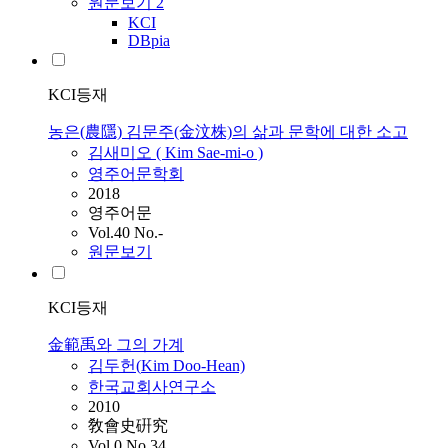
원문보기
2
KCI
DBpia
KCI등재
농은(農隱) 김문주(金汶株)의 삶과 문학에 대한 소고
김새미오 (
Kim
Sae-mi-o )
영주어문학회
2018
영주어문
Vol.40 No.-
원문보기
KCI등재
金範禹와 그의 가계
김두헌(
Kim
Doo-Hean)
한국교회사연구소
2010
敎會史硏究
Vol.0 No.34