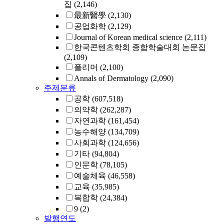
집
(2,146)
最新醫學
(2,130)
공업화학
(2,129)
Journal of Korean medical science
(2,111)
한국콘텐츠학회 종합학술대회 논문집
(2,109)
폴리머
(2,100)
Annals of Dermatology
(2,090)
주제분류
공학
(607,518)
의약학
(262,287)
자연과학
(161,454)
농수해양
(134,709)
사회과학
(124,656)
기타
(94,804)
인문학
(78,105)
예술체육
(46,558)
교육
(35,985)
복합학
(24,384)
9
(2)
발행연도