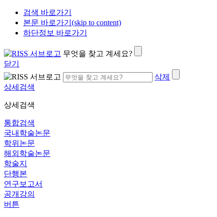
검색 바로가기
본문 바로가기(skip to content)
하단정보 바로가기
무엇을 찾고 계세요?
닫기
삭제
상세검색
상세검색
통합검색
국내학술논문
학위논문
해외학술논문
학술지
단행본
연구보고서
공개강의
버튼