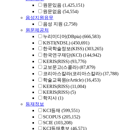
원문있음
(1,425,151)
원문없음
(54,554)
음성지원유무
음성 지원
(2,758)
원문제공처
누리미디어(DBpia)
(666,583)
KISTI(NDSL)
(450,691)
한국학술정보(KISS)
(303,265)
한국연구재단(KCI)
(144,942)
KERIS(RISS)
(93,776)
교보문고(스콜라)
(87,879)
코리아스칼라(코리아스칼라)
(37,788)
학술교육원(eArticle)
(16,453)
KERIS(RISS)
(11,004)
KERIS(RISS)
(5)
학지사
(1)
등재정보
KCI등재
(599,551)
SCOPUS
(205,152)
SCIE
(103,208)
KCI등재후보
(46,571)