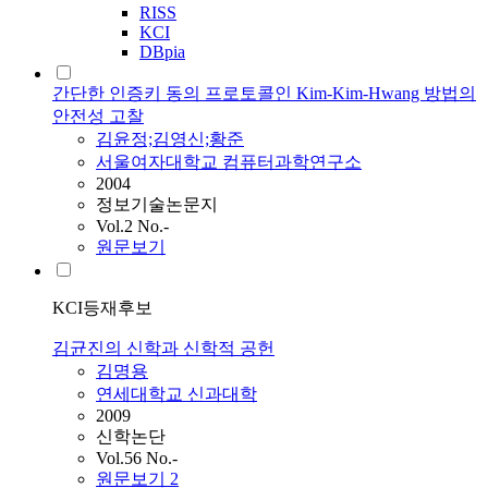
RISS
KCI
DBpia
간단한 인증키 동의 프로토콜인 Kim-Kim-Hwang 방법의
안전성 고찰
김윤정;김영신;황준
서울여자대학교 컴퓨터과학연구소
2004
정보기술논문지
Vol.2 No.-
원문보기
KCI등재후보
김균진의 신학과 신학적 공헌
김명용
연세대학교 신과대학
2009
신학논단
Vol.56 No.-
원문보기
2