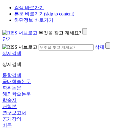
검색 바로가기
본문 바로가기(skip to content)
하단정보 바로가기
무엇을 찾고 계세요?
닫기
삭제
상세검색
상세검색
통합검색
국내학술논문
학위논문
해외학술논문
학술지
단행본
연구보고서
공개강의
버튼