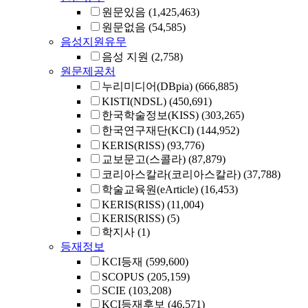
원문있음
(1,425,463)
원문없음
(54,585)
음성지원유무
음성 지원
(2,758)
원문제공처
누리미디어(DBpia)
(666,885)
KISTI(NDSL)
(450,691)
한국학술정보(KISS)
(303,265)
한국연구재단(KCI)
(144,952)
KERIS(RISS)
(93,776)
교보문고(스콜라)
(87,879)
코리아스칼라(코리아스칼라)
(37,788)
학술교육원(eArticle)
(16,453)
KERIS(RISS)
(11,004)
KERIS(RISS)
(5)
학지사
(1)
등재정보
KCI등재
(599,600)
SCOPUS
(205,159)
SCIE
(103,208)
KCI등재후보
(46,571)