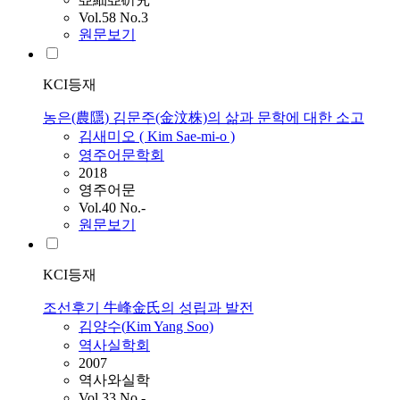
Vol.58 No.3
원문보기
KCI등재
농은(農隱) 김문주(金汶株)의 삶과 문학에 대한 소고
김새미오 (
Kim
Sae-mi-o )
영주어문학회
2018
영주어문
Vol.40 No.-
원문보기
KCI등재
조선후기 牛峰金氏의 성립과 발전
김양수(
Kim
Yang Soo)
역사실학회
2007
역사와실학
Vol.33 No.-