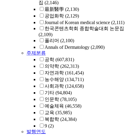
집
(2,146)
最新醫學
(2,130)
공업화학
(2,129)
Journal of Korean medical science
(2,111)
한국콘텐츠학회 종합학술대회 논문집
(2,109)
폴리머
(2,100)
Annals of Dermatology
(2,090)
주제분류
공학
(607,831)
의약학
(262,313)
자연과학
(161,454)
농수해양
(134,711)
사회과학
(124,658)
기타
(94,804)
인문학
(78,105)
예술체육
(46,558)
교육
(35,985)
복합학
(24,384)
9
(2)
발행연도