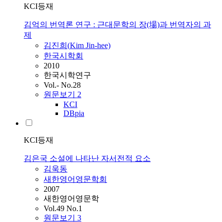
KCI등재
김억의 번역론 연구 : 근대문학의 장(場)과 번역자의 과
제
김진희(
Kim
Jin-hee)
한국시학회
2010
한국시학연구
Vol.- No.28
원문보기
2
KCI
DBpia
KCI등재
김은국 소설에 나타난 자서전적 요소
김욱동
새한영어영문학회
2007
새한영어영문학
Vol.49 No.1
원문보기
3