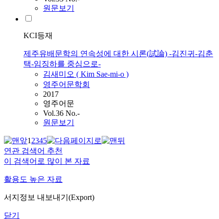
원문보기
KCI등재
제주유배문학의 연속성에 대한 시론(試論) -김진귀-김춘
택-임징하를 중심으로-
김새미오 (
Kim
Sae-mi-o )
영주어문학회
2017
영주어문
Vol.36 No.-
원문보기
1
2
3
4
5
연관 검색어 추천
이 검색어로 많이 본 자료
활용도 높은 자료
서지정보 내보내기(Export)
닫기