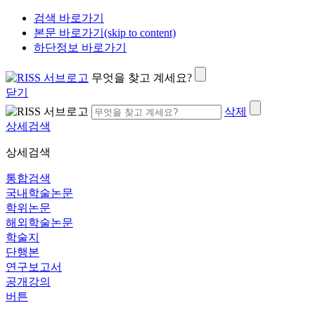
검색 바로가기
본문 바로가기(skip to content)
하단정보 바로가기
무엇을 찾고 계세요?
닫기
삭제
상세검색
상세검색
통합검색
국내학술논문
학위논문
해외학술논문
학술지
단행본
연구보고서
공개강의
버튼