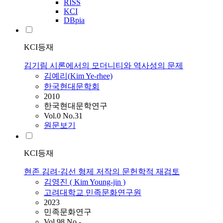
RISS
KCI
DBpia
KCI등재
김기림 시론에서의 모더니티와 역사성의 문제
김예리(
Kim
Ye-rhee)
한국현대문학회
2010
한국현대문학연구
Vol.0 No.31
원문보기
KCI등재
현존 김려·김선 형제 저작의 문헌학적 재검토
김영진 (
Kim
Young-jin )
고려대학교 민족문화연구원
2023
민족문화연구
Vol.98 No.-