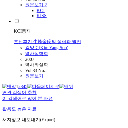
원문보기
2
KCI
KISS
KCI등재
조선후기 牛峰金氏의 성립과 발전
김양수(
Kim
Yang Soo)
역사실학회
2007
역사와실학
Vol.33 No.-
원문보기
1
2
3
4
5
연관 검색어 추천
이 검색어로 많이 본 자료
활용도 높은 자료
서지정보 내보내기(Export)