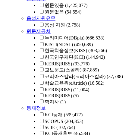
원문있음
(1,425,077)
원문없음
(54,554)
음성지원유무
음성 지원
(2,758)
원문제공처
누리미디어(DBpia)
(666,538)
KISTI(NDSL)
(450,689)
한국학술정보(KISS)
(303,266)
한국연구재단(KCI)
(144,942)
KERIS(RISS)
(93,776)
교보문고(스콜라)
(87,859)
코리아스칼라(코리아스칼라)
(37,788)
학술교육원(eArticle)
(16,502)
KERIS(RISS)
(11,004)
KERIS(RISS)
(5)
학지사
(1)
등재정보
KCI등재
(599,477)
SCOPUS
(204,853)
SCIE
(102,764)
KCI등재후보
(46,584)