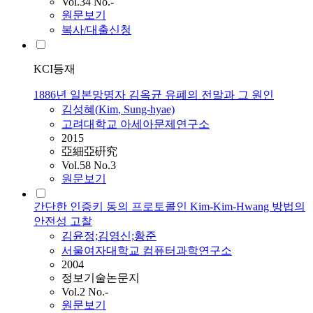
Vol.34 No.-
원문보기
복사/대출신청
KCI등재
1886년 일본망명자 김옥균 유폐의 전말과 그 원인
김성혜(
Kim
, Sung-hyae)
고려대학교 아세아문제연구소
2015
亞細亞硏究
Vol.58 No.3
원문보기
간단한 인증키 동의 프로토콜인 Kim-Kim-Hwang 방법의
안전성 고찰
김윤정;김영신;황준
서울여자대학교 컴퓨터과학연구소
2004
정보기술논문지
Vol.2 No.-
원문보기