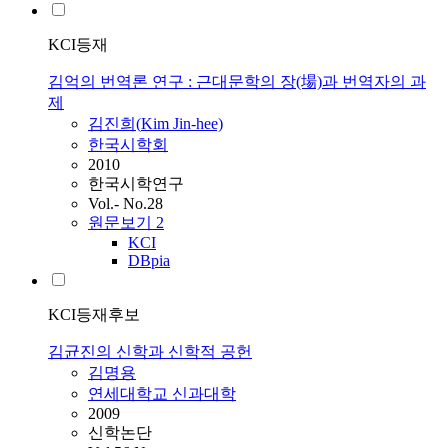
KCI등재
김억의 번역론 연구 : 근대문학의 장(場)과 번역자의 과
제
김진희(
Kim
Jin-hee)
한국시학회
2010
한국시학연구
Vol.- No.28
원문보기
2
KCI
DBpia
KCI등재후보
김균진의 신학과 신학적 공헌
김명용
연세대학교 신과대학
2009
신학논단