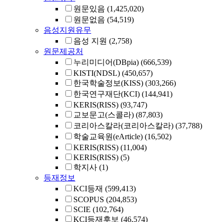
원문있음
(1,425,020)
원문없음
(54,519)
음성지원유무
음성 지원
(2,758)
원문제공처
누리미디어(DBpia)
(666,539)
KISTI(NDSL)
(450,657)
한국학술정보(KISS)
(303,266)
한국연구재단(KCI)
(144,941)
KERIS(RISS)
(93,747)
교보문고(스콜라)
(87,803)
코리아스칼라(코리아스칼라)
(37,788)
학술교육원(eArticle)
(16,502)
KERIS(RISS)
(11,004)
KERIS(RISS)
(5)
학지사
(1)
등재정보
KCI등재
(599,413)
SCOPUS
(204,853)
SCIE
(102,764)
KCI등재후보
(46,574)