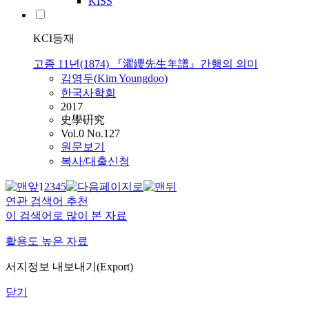
KISS
KCI등재
고종 11년(1874) 『濯纓先生年譜』간행의 의미
김영두(
Kim
Youngdoo)
한국사학회
2017
史學硏究
Vol.0 No.127
원문보기
복사/대출신청
1
2
3
4
5
연관 검색어 추천
이 검색어로 많이 본 자료
활용도 높은 자료
서지정보 내보내기(Export)
닫기