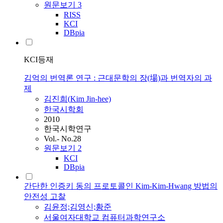
원문보기
3
RISS
KCI
DBpia
KCI등재
김억의 번역론 연구 : 근대문학의 장(場)과 번역자의 과
제
김진희(
Kim
Jin-hee)
한국시학회
2010
한국시학연구
Vol.- No.28
원문보기
2
KCI
DBpia
간단한 인증키 동의 프로토콜인 Kim-Kim-Hwang 방법의
안전성 고찰
김윤정;김영신;황준
서울여자대학교 컴퓨터과학연구소