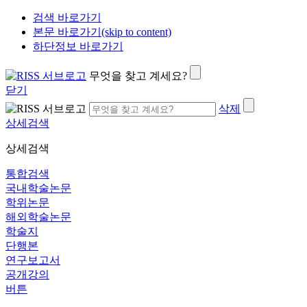
검색 바로가기
본문 바로가기(skip to content)
하단정보 바로가기
무엇을 찾고 계세요?
닫기
삭제
상세검색
상세검색
통합검색
국내학술논문
학위논문
해외학술논문
학술지
단행본
연구보고서
공개강의
버튼