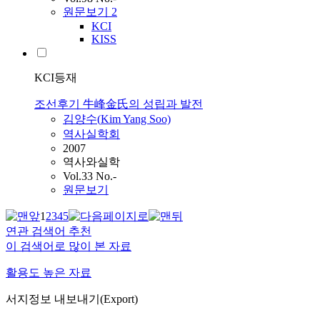
원문보기
2
KCI
KISS
KCI등재
조선후기 牛峰金氏의 성립과 발전
김양수(
Kim
Yang Soo)
역사실학회
2007
역사와실학
Vol.33 No.-
원문보기
1
2
3
4
5
연관 검색어 추천
이 검색어로 많이 본 자료
활용도 높은 자료
서지정보 내보내기(Export)