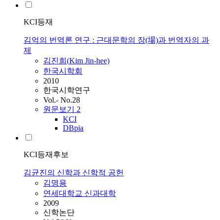
KCI등재
김억의 번역론 연구 : 근대문학의 장(場)과 번역자의 과
제
김진희(
Kim
Jin-hee)
한국시학회
2010
한국시학연구
Vol.- No.28
원문보기
2
KCI
DBpia
KCI등재후보
김균진의 신학과 신학적 공헌
김명용
연세대학교 신과대학
2009
신학논단