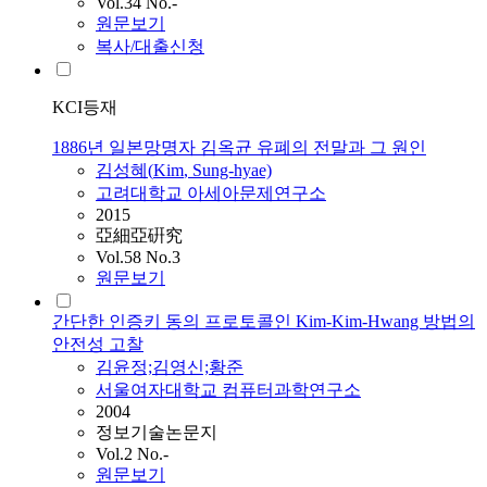
Vol.34 No.-
원문보기
복사/대출신청
KCI등재
1886년 일본망명자 김옥균 유폐의 전말과 그 원인
김성혜(
Kim
, Sung-hyae)
고려대학교 아세아문제연구소
2015
亞細亞硏究
Vol.58 No.3
원문보기
간단한 인증키 동의 프로토콜인 Kim-Kim-Hwang 방법의
안전성 고찰
김윤정;김영신;황준
서울여자대학교 컴퓨터과학연구소
2004
정보기술논문지
Vol.2 No.-
원문보기