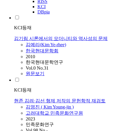
RISS
KCI
DBpia
KCI등재
김기림 시론에서의 모더니티와 역사성의 문제
김예리(
Kim
Ye-rhee)
한국현대문학회
2010
한국현대문학연구
Vol.0 No.31
원문보기
KCI등재
현존 김려·김선 형제 저작의 문헌학적 재검토
김영진 (
Kim
Young-jin )
고려대학교 민족문화연구원
2023
민족문화연구
Vol.98 No.-