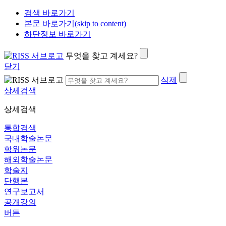
검색 바로가기
본문 바로가기(skip to content)
하단정보 바로가기
무엇을 찾고 계세요?
닫기
삭제
상세검색
상세검색
통합검색
국내학술논문
학위논문
해외학술논문
학술지
단행본
연구보고서
공개강의
버튼