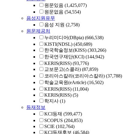
원문있음
(1,425,077)
원문없음
(54,554)
음성지원유무
음성 지원
(2,758)
원문제공처
누리미디어(DBpia)
(666,538)
KISTI(NDSL)
(450,689)
한국학술정보(KISS)
(303,266)
한국연구재단(KCI)
(144,942)
KERIS(RISS)
(93,776)
교보문고(스콜라)
(87,859)
코리아스칼라(코리아스칼라)
(37,788)
학술교육원(eArticle)
(16,502)
KERIS(RISS)
(11,004)
KERIS(RISS)
(5)
학지사
(1)
등재정보
KCI등재
(599,477)
SCOPUS
(204,853)
SCIE
(102,764)
KCI등재후보
(46,584)