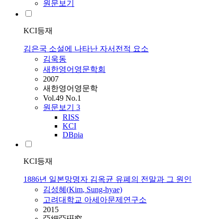
원문보기
KCI등재
김은국 소설에 나타난 자서전적 요소
김욱동
새한영어영문학회
2007
새한영어영문학
Vol.49 No.1
원문보기
3
RISS
KCI
DBpia
KCI등재
1886년 일본망명자 김옥균 유폐의 전말과 그 원인
김성혜(
Kim
, Sung-hyae)
고려대학교 아세아문제연구소
2015
亞細亞硏究