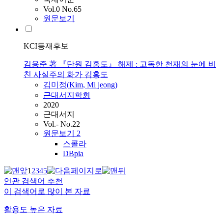
Vol.0 No.65
원문보기
KCI등재후보
김용준 著 『단원 김홍도』 해제 : 고독한 천재의 눈에 비
친 사실주의 화가 김홍도
김미정(
Kim
, Mi jeong)
근대서지학회
2020
근대서지
Vol.- No.22
원문보기
2
스콜라
DBpia
1
2
3
4
5
연관 검색어 추천
이 검색어로 많이 본 자료
활용도 높은 자료