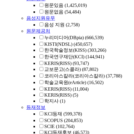
원문있음
(1,425,019)
원문없음
(54,484)
음성지원유무
음성 지원
(2,758)
원문제공처
누리미디어(DBpia)
(666,539)
KISTI(NDSL)
(450,657)
한국학술정보(KISS)
(303,266)
한국연구재단(KCI)
(144,941)
KERIS(RISS)
(93,747)
교보문고(스콜라)
(87,802)
코리아스칼라(코리아스칼라)
(37,788)
학술교육원(eArticle)
(16,502)
KERIS(RISS)
(11,004)
KERIS(RISS)
(5)
학지사
(1)
등재정보
KCI등재
(599,378)
SCOPUS
(204,853)
SCIE
(102,764)
KCI등재후보
(46,573)