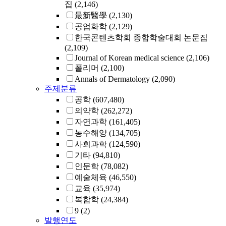
집
(2,146)
最新醫學
(2,130)
공업화학
(2,129)
한국콘텐츠학회 종합학술대회 논문집
(2,109)
Journal of Korean medical science
(2,106)
폴리머
(2,100)
Annals of Dermatology
(2,090)
주제분류
공학
(607,480)
의약학
(262,272)
자연과학
(161,405)
농수해양
(134,705)
사회과학
(124,590)
기타
(94,810)
인문학
(78,082)
예술체육
(46,550)
교육
(35,974)
복합학
(24,384)
9
(2)
발행연도