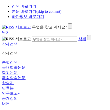
검색 바로가기
본문 바로가기(skip to content)
하단정보 바로가기
무엇을 찾고 계세요?
닫기
삭제
상세검색
상세검색
통합검색
국내학술논문
학위논문
해외학술논문
학술지
단행본
연구보고서
공개강의
버튼