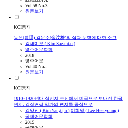
Vol.58 No.3
원문보기
KCI등재
농은(農隱) 김문주(金汶株)의 삶과 문학에 대한 소고
김새미오 (
Kim
Sae-mi-o )
영주어문학회
2018
영주어문
Vol.40 No.-
원문보기
KCI등재
1910~1920년대 식민지 조선에서 미국으로 보내진 한글
편지: 김장연씨 일가의 편지를 중심으로
김양진 (
Kim
Yang-jin )
,
이희영 ( Lee Hee-young )
국제어문학회
2015
국제어문