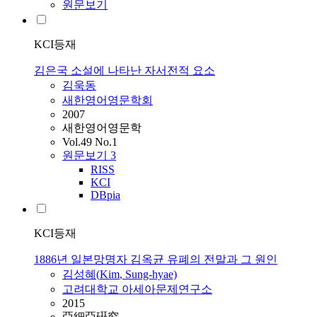
원문보기
KCI등재
김은국 소설에 나타난 자서전적 요소
김욱동
새한영어영문학회
2007
새한영어영문학
Vol.49 No.1
원문보기
3
RISS
KCI
DBpia
KCI등재
1886년 일본망명자 김옥균 유폐의 전말과 그 원인
김성혜(
Kim
, Sung-hyae)
고려대학교 아세아문제연구소
2015
亞細亞硏究