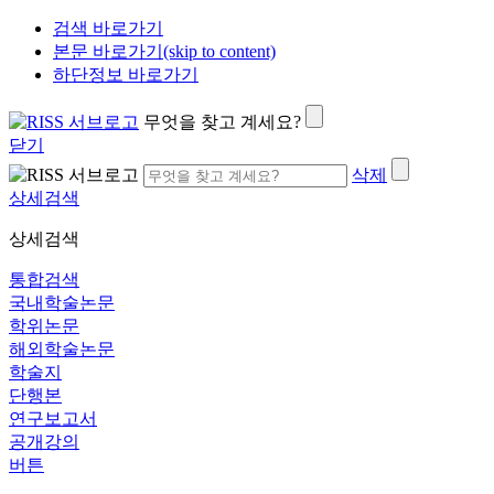
검색 바로가기
본문 바로가기(skip to content)
하단정보 바로가기
무엇을 찾고 계세요?
닫기
삭제
상세검색
상세검색
통합검색
국내학술논문
학위논문
해외학술논문
학술지
단행본
연구보고서
공개강의
버튼