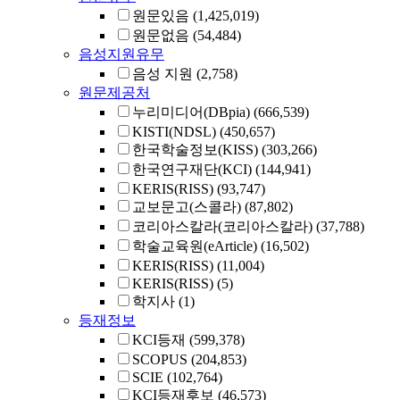
원문있음
(1,425,019)
원문없음
(54,484)
음성지원유무
음성 지원
(2,758)
원문제공처
누리미디어(DBpia)
(666,539)
KISTI(NDSL)
(450,657)
한국학술정보(KISS)
(303,266)
한국연구재단(KCI)
(144,941)
KERIS(RISS)
(93,747)
교보문고(스콜라)
(87,802)
코리아스칼라(코리아스칼라)
(37,788)
학술교육원(eArticle)
(16,502)
KERIS(RISS)
(11,004)
KERIS(RISS)
(5)
학지사
(1)
등재정보
KCI등재
(599,378)
SCOPUS
(204,853)
SCIE
(102,764)
KCI등재후보
(46,573)