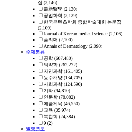
집
(2,146)
最新醫學
(2,130)
공업화학
(2,129)
한국콘텐츠학회 종합학술대회 논문집
(2,109)
Journal of Korean medical science
(2,106)
폴리머
(2,100)
Annals of Dermatology
(2,090)
주제분류
공학
(607,480)
의약학
(262,272)
자연과학
(161,405)
농수해양
(134,705)
사회과학
(124,590)
기타
(94,810)
인문학
(78,082)
예술체육
(46,550)
교육
(35,974)
복합학
(24,384)
9
(2)
발행연도