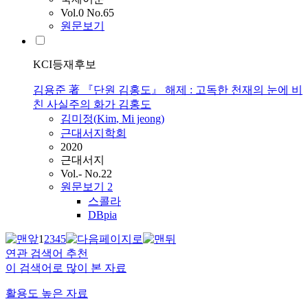
Vol.0 No.65
원문보기
KCI등재후보
김용준 著 『단원 김홍도』 해제 : 고독한 천재의 눈에 비
친 사실주의 화가 김홍도
김미정(
Kim
, Mi jeong)
근대서지학회
2020
근대서지
Vol.- No.22
원문보기
2
스콜라
DBpia
1
2
3
4
5
연관 검색어 추천
이 검색어로 많이 본 자료
활용도 높은 자료