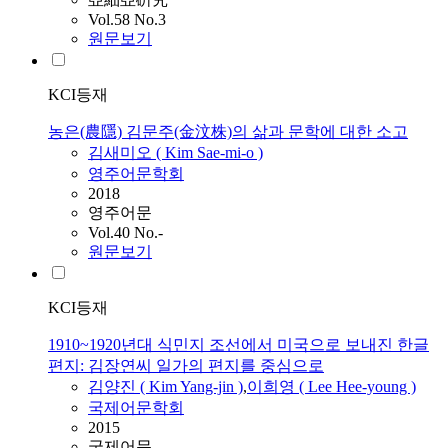
Vol.58 No.3
원문보기
KCI등재
농은(農隱) 김문주(金汶株)의 삶과 문학에 대한 소고
김새미오 (
Kim
Sae-mi-o )
영주어문학회
2018
영주어문
Vol.40 No.-
원문보기
KCI등재
1910~1920년대 식민지 조선에서 미국으로 보내진 한글
편지: 김장연씨 일가의 편지를 중심으로
김양진 (
Kim
Yang-jin )
,
이희영 ( Lee Hee-young )
국제어문학회
2015
국제어문