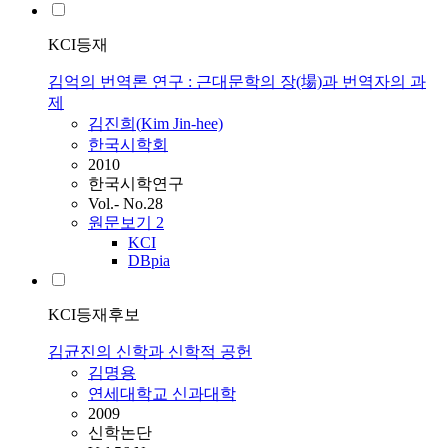
KCI등재
김억의 번역론 연구 : 근대문학의 장(場)과 번역자의 과
제
김진희(
Kim
Jin-hee)
한국시학회
2010
한국시학연구
Vol.- No.28
원문보기
2
KCI
DBpia
KCI등재후보
김균진의 신학과 신학적 공헌
김명용
연세대학교 신과대학
2009
신학논단