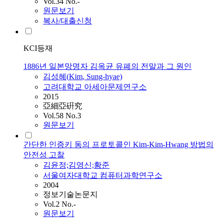
Vol.34 No.-
원문보기
복사/대출신청
KCI등재
1886년 일본망명자 김옥균 유폐의 전말과 그 원인
김성혜(
Kim
, Sung-hyae)
고려대학교 아세아문제연구소
2015
亞細亞硏究
Vol.58 No.3
원문보기
간단한 인증키 동의 프로토콜인 Kim-Kim-Hwang 방법의
안전성 고찰
김윤정;김영신;황준
서울여자대학교 컴퓨터과학연구소
2004
정보기술논문지
Vol.2 No.-
원문보기