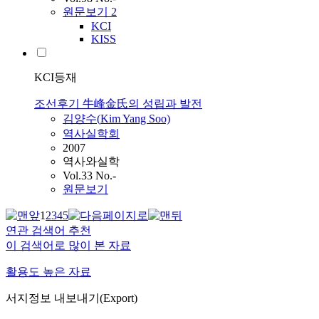
원문보기
2
KCI
KISS
KCI등재
조선후기 牛峰金氏의 성립과 발전
김양수(
Kim
Yang Soo)
역사실학회
2007
역사와실학
Vol.33 No.-
원문보기
1
2
3
4
5
연관 검색어 추천
이 검색어로 많이 본 자료
활용도 높은 자료
서지정보 내보내기(Export)