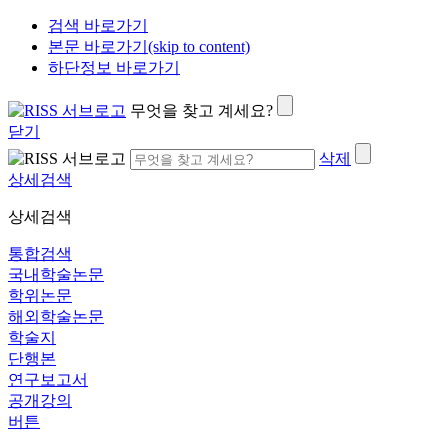
검색 바로가기
본문 바로가기(skip to content)
하단정보 바로가기
무엇을 찾고 계세요?
닫기
삭제
상세검색
상세검색
통합검색
국내학술논문
학위논문
해외학술논문
학술지
단행본
연구보고서
공개강의
버튼