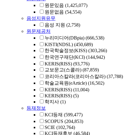
원문있음
(1,425,077)
원문없음
(54,554)
음성지원유무
음성 지원
(2,758)
원문제공처
누리미디어(DBpia)
(666,538)
KISTI(NDSL)
(450,689)
한국학술정보(KISS)
(303,266)
한국연구재단(KCI)
(144,942)
KERIS(RISS)
(93,776)
교보문고(스콜라)
(87,859)
코리아스칼라(코리아스칼라)
(37,788)
학술교육원(eArticle)
(16,502)
KERIS(RISS)
(11,004)
KERIS(RISS)
(5)
학지사
(1)
등재정보
KCI등재
(599,477)
SCOPUS
(204,853)
SCIE
(102,764)
KCI등재후보
(46,584)