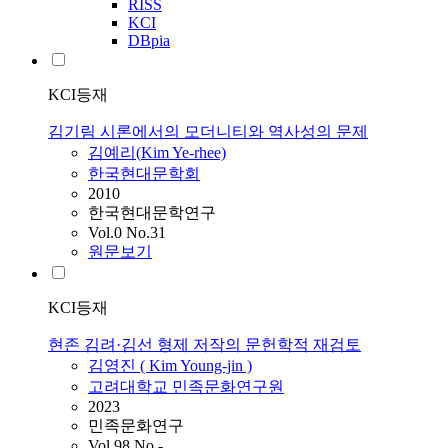
RISS
KCI
DBpia
KCI등재
김기림 시론에서의 모더니티와 역사성의 문제
김예리(
Kim
Ye-rhee)
한국현대문학회
2010
한국현대문학연구
Vol.0 No.31
원문보기
KCI등재
현존 김려·김선 형제 저작의 문헌학적 재검토
김영진 (
Kim
Young-jin )
고려대학교 민족문화연구원
2023
민족문화연구
Vol.98 No.-