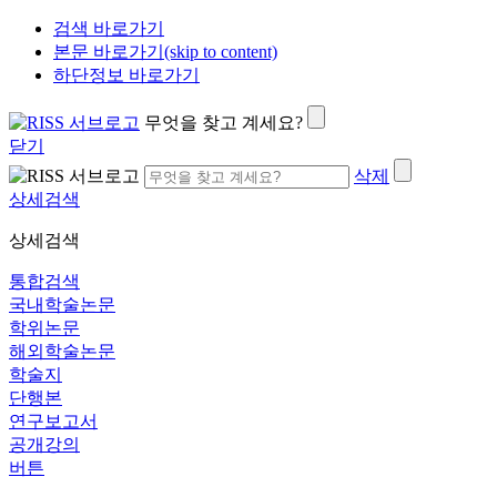
검색 바로가기
본문 바로가기(skip to content)
하단정보 바로가기
무엇을 찾고 계세요?
닫기
삭제
상세검색
상세검색
통합검색
국내학술논문
학위논문
해외학술논문
학술지
단행본
연구보고서
공개강의
버튼