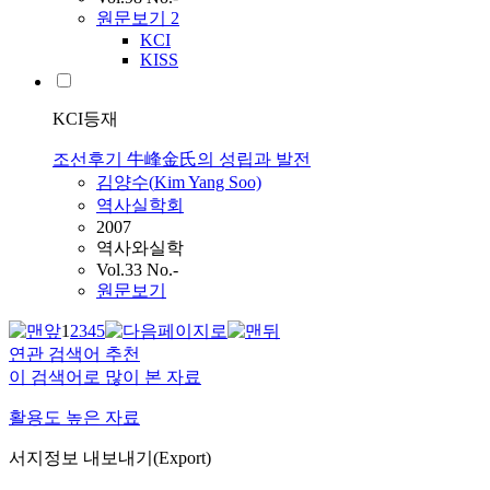
원문보기
2
KCI
KISS
KCI등재
조선후기 牛峰金氏의 성립과 발전
김양수(
Kim
Yang Soo)
역사실학회
2007
역사와실학
Vol.33 No.-
원문보기
1
2
3
4
5
연관 검색어 추천
이 검색어로 많이 본 자료
활용도 높은 자료
서지정보 내보내기(Export)