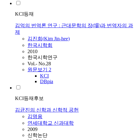
KCI등재
김억의 번역론 연구 : 근대문학의 장(場)과 번역자의 과
제
김진희(
Kim
Jin-hee)
한국시학회
2010
한국시학연구
Vol.- No.28
원문보기
2
KCI
DBpia
KCI등재후보
김균진의 신학과 신학적 공헌
김명용
연세대학교 신과대학
2009
신학논단