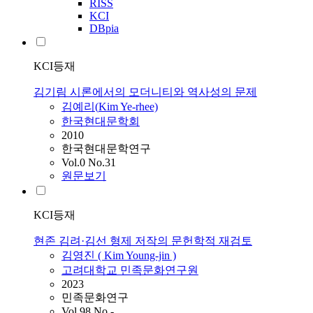
RISS
KCI
DBpia
KCI등재
김기림 시론에서의 모더니티와 역사성의 문제
김예리(
Kim
Ye-rhee)
한국현대문학회
2010
한국현대문학연구
Vol.0 No.31
원문보기
KCI등재
현존 김려·김선 형제 저작의 문헌학적 재검토
김영진 (
Kim
Young-jin )
고려대학교 민족문화연구원
2023
민족문화연구
Vol.98 No.-