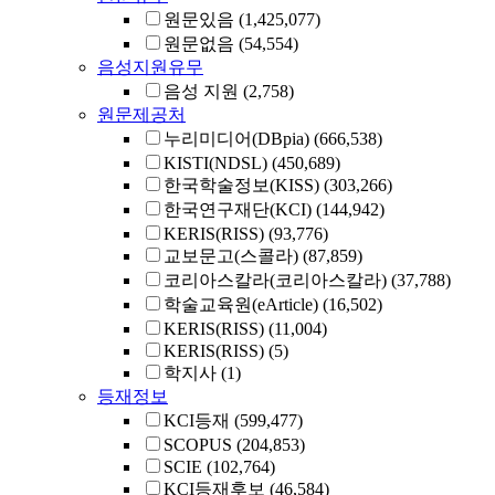
원문있음
(1,425,077)
원문없음
(54,554)
음성지원유무
음성 지원
(2,758)
원문제공처
누리미디어(DBpia)
(666,538)
KISTI(NDSL)
(450,689)
한국학술정보(KISS)
(303,266)
한국연구재단(KCI)
(144,942)
KERIS(RISS)
(93,776)
교보문고(스콜라)
(87,859)
코리아스칼라(코리아스칼라)
(37,788)
학술교육원(eArticle)
(16,502)
KERIS(RISS)
(11,004)
KERIS(RISS)
(5)
학지사
(1)
등재정보
KCI등재
(599,477)
SCOPUS
(204,853)
SCIE
(102,764)
KCI등재후보
(46,584)