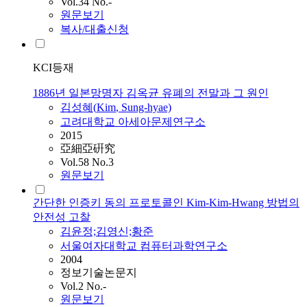
Vol.34 No.-
원문보기
복사/대출신청
KCI등재
1886년 일본망명자 김옥균 유폐의 전말과 그 원인
김성혜(
Kim
, Sung-hyae)
고려대학교 아세아문제연구소
2015
亞細亞硏究
Vol.58 No.3
원문보기
간단한 인증키 동의 프로토콜인 Kim-Kim-Hwang 방법의
안전성 고찰
김윤정;김영신;황준
서울여자대학교 컴퓨터과학연구소
2004
정보기술논문지
Vol.2 No.-
원문보기