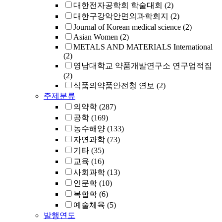
대한전자공학회 학술대회
(2)
대한구강악안면외과학회지
(2)
Journal of Korean medical science
(2)
Asian Women
(2)
METALS AND MATERIALS International
(2)
영남대학교 약품개발연구소 연구업적집
(2)
식품의약품안전청 연보
(2)
주제분류
의약학
(287)
공학
(169)
농수해양
(133)
자연과학
(73)
기타
(35)
교육
(16)
사회과학
(13)
인문학
(10)
복합학
(6)
예술체육
(5)
발행연도