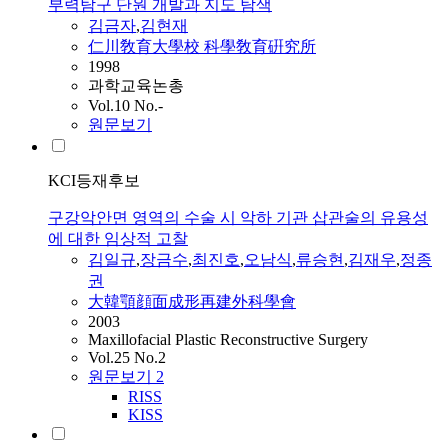
부력탐구 단원 개발과 지도 탐색
김금자
,
김현재
仁川敎育大學校 科學敎育硏究所
1998
과학교육논총
Vol.10 No.-
원문보기
KCI등재후보
구강악안면 영역의 수술 시 악하 기관 삽관술의 유용성
에 대한 임상적 고찰
김일규
,
장금수
,
최진호
,
오남식
,
류승현
,
김재우
,
정종
권
大韓顎顔面成形再建外科學會
2003
Maxillofacial Plastic Reconstructive Surgery
Vol.25 No.2
원문보기
2
RISS
KISS