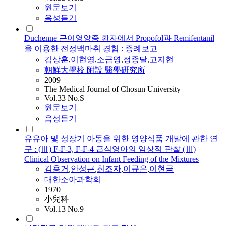
원문보기
음성듣기
Duchenne 근이영양증 환자에서 Propofol과 Remifentanil
을 이용한 전정맥마취 경험 : 증례보고
김상훈
,
이현영
,
소금영
,
정종달
,
고지현
朝鮮大學校 附設 醫學硏究所
2009
The Medical Journal of Chosun University
Vol.33 No.S
원문보기
음성듣기
유유아 및 성장기 아동을 위한 영양식품 개발에 관한 연
구 : (Ⅲ) F-F-3, F-F-4 급식영아의 임상적 관찰 (Ⅲ)
Clinical Observation on Infant Feeding of the Mixtures
김용거
,
안성근
,
최조자
,
이규은
,
이현금
대한소아과학회
1970
小兒科
Vol.13 No.9