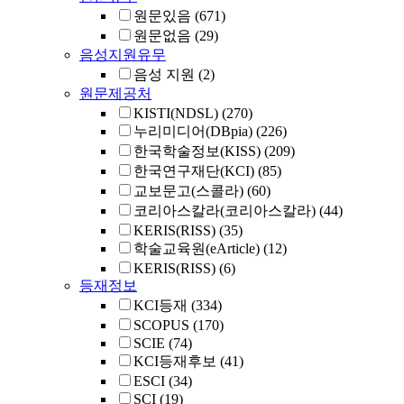
원문있음
(671)
원문없음
(29)
음성지원유무
음성 지원
(2)
원문제공처
KISTI(NDSL)
(270)
누리미디어(DBpia)
(226)
한국학술정보(KISS)
(209)
한국연구재단(KCI)
(85)
교보문고(스콜라)
(60)
코리아스칼라(코리아스칼라)
(44)
KERIS(RISS)
(35)
학술교육원(eArticle)
(12)
KERIS(RISS)
(6)
등재정보
KCI등재
(334)
SCOPUS
(170)
SCIE
(74)
KCI등재후보
(41)
ESCI
(34)
SCI
(19)