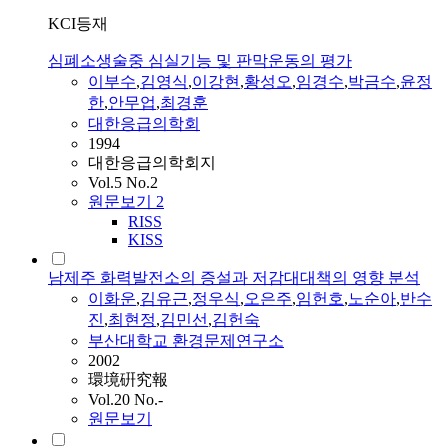
KCI등재
심폐소생술중 심실기능 및 판막운동의 평가
이부수
,
김영식
,
이강현
,
황성오
,
임경수
,
박금수
,
윤정
한
,
안무업
,
최경훈
대한응급의학회
1994
대한응급의학회지
Vol.5 No.2
원문보기
2
RISS
KISS
남제주 화력발전소의 증설과 저감대대책의 영향 분석
이화운
,
김유근
,
정우식
,
오은주
,
임헌호
,
노순아
,
반수
진
,
최현정
,
김민선
,
김헌숙
부산대학교 환경문제연구소
2002
環境硏究報
Vol.20 No.-
원문보기