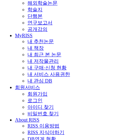
해외학술논문
학술지
단행본
연구보고서
공개강의
MyRISS
내 추천논문
내 책장
내 최근 본 논문
내 저작물관리
내 구매·신청 현황
내 서비스 사용권한
내 관심 DB
회원서비스
회원가입
로그인
아이디 찾기
비밀번호 찾기
About RISS
RISS 이용방법
RISS 지식더하기
DB연계 현황