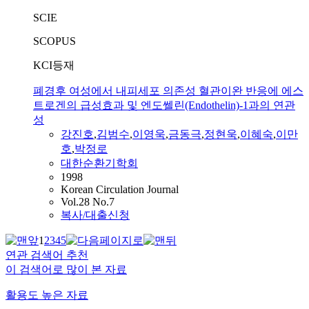
SCIE
SCOPUS
KCI등재
폐경후 여성에서 내피세포 의존성 혈관이완 반응에 에스
트로겐의 급성효과 및 엔도쎌린(Endothelin)-1과의 연관
성
강진호
,
김범수
,
이영욱
,
금동극
,
정현욱
,
이혜숙
,
이만
호
,
박정로
대한순환기학회
1998
Korean Circulation Journal
Vol.28 No.7
복사/대출신청
1
2
3
4
5
연관 검색어 추천
이 검색어로 많이 본 자료
활용도 높은 자료