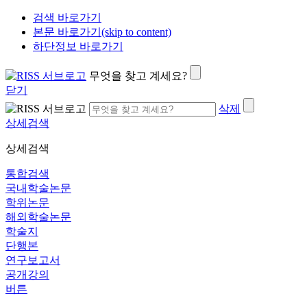
검색 바로가기
본문 바로가기(skip to content)
하단정보 바로가기
무엇을 찾고 계세요?
닫기
삭제
상세검색
상세검색
통합검색
국내학술논문
학위논문
해외학술논문
학술지
단행본
연구보고서
공개강의
버튼