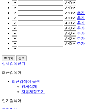
추가
추가
추가
추가
추가
추가
추가
상세검색닫기
최근검색어
최근검색어 옵션
전체삭제
자동저장끄기
인기검색어