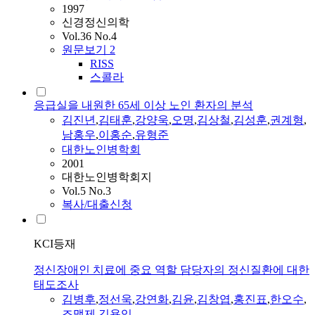
1997
신경정신의학
Vol.36 No.4
원문보기
2
RISS
스콜라
응급실을 내원한 65세 이상 노인 환자의 분석
김진년
,
김태훈
,
강양욱
,
오명
,
김상철
,
김성훈
,
권계형
,
남홍우
,
이홍순
,
유형준
대한노인병학회
2001
대한노인병학회지
Vol.5 No.3
복사/대출신청
KCI등재
정신장애인 치료에 중요 역할 담당자의 정신질환에 대한
태도조사
김병후
,
정선욱
,
강연화
,
김윤
,
김창엽
,
홍진표
,
한오수
,
조맹제
,
김용익