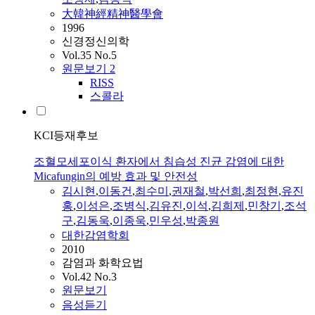
大韓神經精神醫學會
1996
신경정신의학
Vol.35 No.5
원문보기
2
RISS
스콜라
KCI등재후보
조혈모세포이식 환자에서 침습성 진균 감염에 대한
Micafungin의 예방 효과 및 안전성
김시현
,
이동건
,
최수미
,
권재철
,
박선희
,
최정현
,
유진
홍
,
이성은
,
조병식
,
김유진
,
이석
,
김희제
,
민창기
,
조석
구
,
김동욱
,
이종욱
,
민우성
,
박종원
대한감염학회
2010
감염과 화학요법
Vol.42 No.3
원문보기
음성듣기