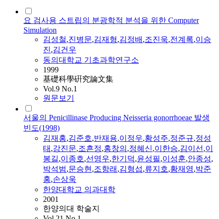
요 검사용 스트립의 분광학적 분석을 위한 Computer
Simulation
김성철
,
진병문
,
김재형
,
김정배
,
조진욱
,
전계록
,
이승
진
,
김건우
동의대학교 기초과학연구소
1999
基礎科學硏究論文集
Vol.9 No.1
원문보기
서울의 Penicillinase Producing Neisseria gonorrhoeae 발생
빈도(1998)
김재홍
,
김준호
,
반재용
,
이정우
,
황성주
,
정준규
,
정성
태
,
강진문
,
조흔정
,
홍창의
,
정혜신
,
이한승
,
김이선
,
이
봉길
,
이종호
,
선영우
,
한기덕
,
윤성필
,
이성훈
,
안종성
,
박석범
,
문승현
,
조항래
,
김형섭
,
류지호
,
황재영
,
박준
홍
,
손상욱
한양대학교 의과대학
2001
한양의대 학술지
Vol.21 No.1