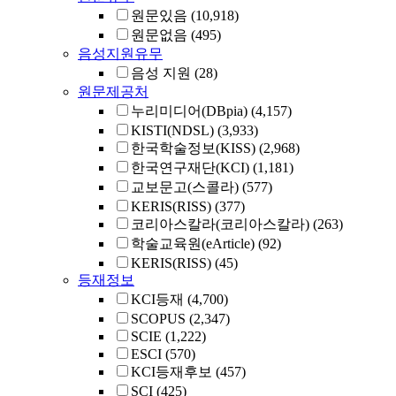
원문있음
(10,918)
원문없음
(495)
음성지원유무
음성 지원
(28)
원문제공처
누리미디어(DBpia)
(4,157)
KISTI(NDSL)
(3,933)
한국학술정보(KISS)
(2,968)
한국연구재단(KCI)
(1,181)
교보문고(스콜라)
(577)
KERIS(RISS)
(377)
코리아스칼라(코리아스칼라)
(263)
학술교육원(eArticle)
(92)
KERIS(RISS)
(45)
등재정보
KCI등재
(4,700)
SCOPUS
(2,347)
SCIE
(1,222)
ESCI
(570)
KCI등재후보
(457)
SCI
(425)