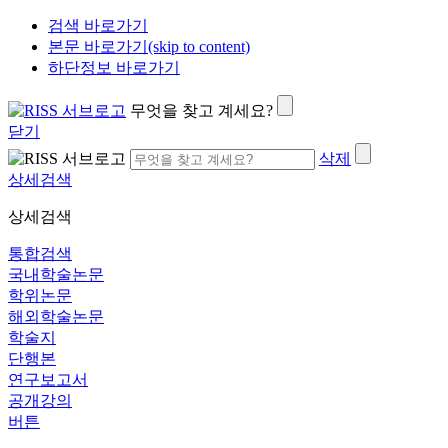
검색 바로가기
본문 바로가기(skip to content)
하단정보 바로가기
무엇을 찾고 계세요?
닫기
삭제
상세검색
상세검색
통합검색
국내학술논문
학위논문
해외학술논문
학술지
단행본
연구보고서
공개강의
버튼