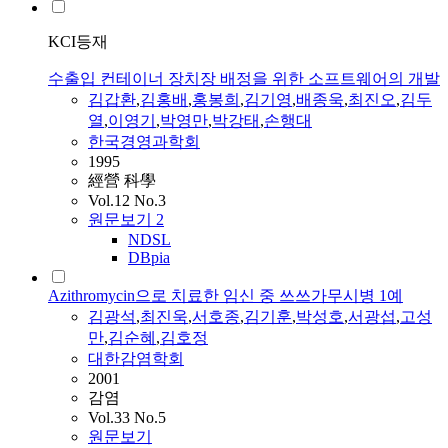
KCI등재
수출입 컨테이너 장치장 배정을 위한 소프트웨어의 개발
김갑환
,
김홍배
,
홍봉희
,
김기영
,
배종욱
,
최진오
,
김두
열
,
이영기
,
박영만
,
박강태
,
손행대
한국경영과학회
1995
經營 科學
Vol.12 No.3
원문보기
2
NDSL
DBpia
Azithromycin으로 치료한 임신 중 쓰쓰가무시병 1예
김광석
,
최진욱
,
서호종
,
김기훈
,
박성호
,
서광섭
,
고성
만
,
김순혜
,
김호정
대한감염학회
2001
감염
Vol.33 No.5
원문보기