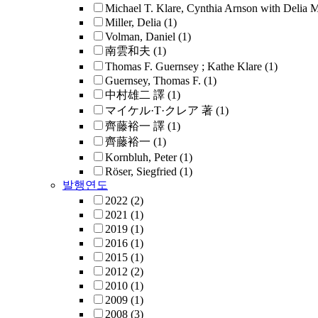
Michael T. Klare, Cynthia Arnson with Delia M
Miller, Delia
(1)
Volman, Daniel
(1)
南雲和夫
(1)
Thomas F. Guernsey ; Kathe Klare
(1)
Guernsey, Thomas F.
(1)
中村雄二 譯
(1)
マイケル·T·クレア 著
(1)
齊藤裕一 譯
(1)
齊藤裕一
(1)
Kornbluh, Peter
(1)
Röser, Siegfried
(1)
발행연도
2022
(2)
2021
(1)
2019
(1)
2016
(1)
2015
(1)
2012
(2)
2010
(1)
2009
(1)
2008
(3)