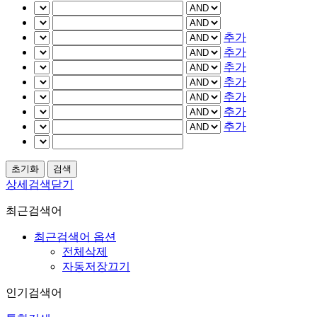
추가
추가
추가
추가
추가
추가
추가
상세검색닫기
최근검색어
최근검색어 옵션
전체삭제
자동저장끄기
인기검색어