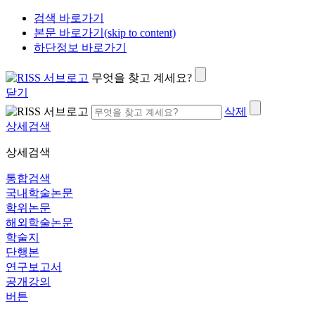
검색 바로가기
본문 바로가기(skip to content)
하단정보 바로가기
무엇을 찾고 계세요?
닫기
삭제
상세검색
상세검색
통합검색
국내학술논문
학위논문
해외학술논문
학술지
단행본
연구보고서
공개강의
버튼