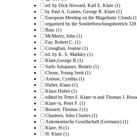
ed. by Dick Howard, Karl E. Klare
(1)
by Paul A. Games, George R. Klare
(1)
European Meeting on the Magellanic Clouds
(1
organized by the Sonderforschungsbereich 328 
Basc
(1)
McMurry, John
(1)
Fay, Robert C.
(1)
Conaghan, Joanne
(1)
ed. by K. S. Markley
(1)
Klare,George R
(1)
Sarlo Sabajanes, Beatriz
(1)
Choue, Young Seek
(1)
Arnson, Cynthia
(1)
Huber, Klaus
(1)
Klaus Huber
(1)
edited by Peter F. Klare>n and Thomas J. Bosse
Klare>n, Peter F.
(1)
Bossert, Thomas J
(1)
Chasteen, John Charles
(1)
Astronomische Gesellschaft (Germany)
(1)
Klare, H
(1)
H. Klare
(1)