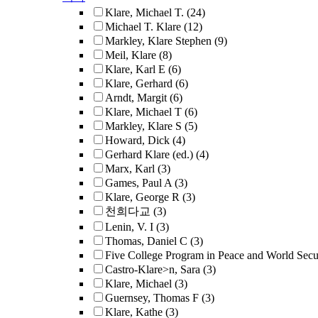
Klare, Michael T.
(24)
Michael T. Klare
(12)
Markley, Klare Stephen
(9)
Meil, Klare
(8)
Klare, Karl E
(6)
Klare, Gerhard
(6)
Arndt, Margit
(6)
Klare, Michael T
(6)
Markley, Klare S
(5)
Howard, Dick
(4)
Gerhard Klare (ed.)
(4)
Marx, Karl
(3)
Games, Paul A
(3)
Klare, George R
(3)
천희다교
(3)
Lenin, V. I
(3)
Thomas, Daniel C
(3)
Five College Program in Peace and World Secur
Castro-Klare>n, Sara
(3)
Klare, Michael
(3)
Guernsey, Thomas F
(3)
Klare, Kathe
(3)