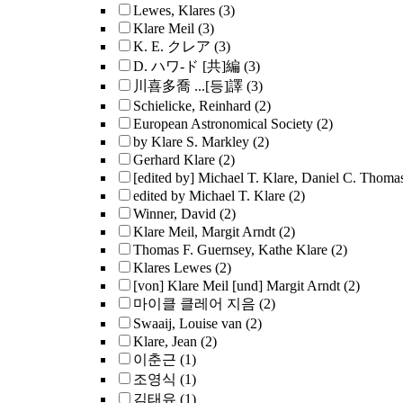
Lewes, Klares
(3)
Klare Meil
(3)
K. E. クレア
(3)
D. ハワ-ド [共]編
(3)
川喜多喬 ...[등]譯
(3)
Schielicke, Reinhard
(2)
European Astronomical Society
(2)
by Klare S. Markley
(2)
Gerhard Klare
(2)
[edited by] Michael T. Klare, Daniel C. Thoma
edited by Michael T. Klare
(2)
Winner, David
(2)
Klare Meil, Margit Arndt
(2)
Thomas F. Guernsey, Kathe Klare
(2)
Klares Lewes
(2)
[von] Klare Meil [und] Margit Arndt
(2)
마이클 클레어 지음
(2)
Swaaij, Louise van
(2)
Klare, Jean
(2)
이춘근
(1)
조영식
(1)
김태유
(1)