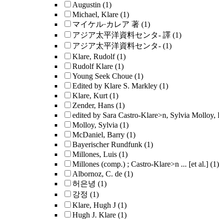
Augustin
(1)
Michael, Klare
(1)
マイケル·カレア 著
(1)
アジア太平洋資料センタ- 譯
(1)
アジア太平洋資料センタ-
(1)
Klare, Rudolf
(1)
Rudolf Klare
(1)
Young Seek Choue
(1)
Edited by Klare S. Markley
(1)
Klare, Kurt
(1)
Zender, Hans
(1)
edited by Sara Castro-Klare>n, Sylvia Molloy, 
Molloy, Sylvia
(1)
McDaniel, Barry
(1)
Bayerischer Rundfunk
(1)
Millones, Luis
(1)
Millones (comp.) ; Castro-Klare>n ... [et al.]
(1)
Albornoz, C. de
(1)
허은녕
(1)
강정
(1)
Klare, Hugh J
(1)
Hugh J. Klare
(1)