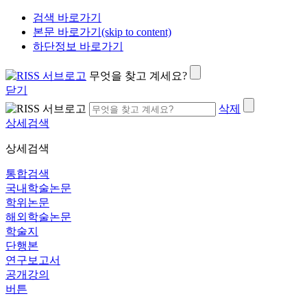
검색 바로가기
본문 바로가기(skip to content)
하단정보 바로가기
무엇을 찾고 계세요?
닫기
삭제
상세검색
상세검색
통합검색
국내학술논문
학위논문
해외학술논문
학술지
단행본
연구보고서
공개강의
버튼