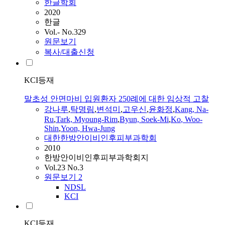
한글학회
2020
한글
Vol.- No.329
원문보기
복사/대출신청
KCI등재
말초성 안면마비 입원환자 250례에 대한 임상적 고찰
강나루
,
탁명림
,
변석미
,
고우신
,
윤화정
,
Kang, Na-
Ru
,
Tark, Myoung-Rim
,
Byun, Soek-Mi
,
Ko
, Woo-
Shin
,
Yoon, Hwa-Jung
대한한방안이비인후피부과학회
2010
한방안이비인후피부과학회지
Vol.23 No.3
원문보기
2
NDSL
KCI
KCI등재