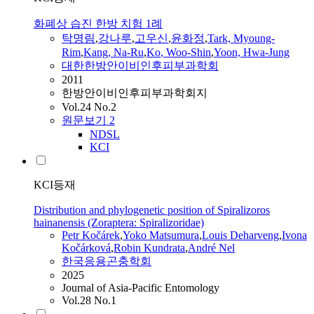
화폐상 습진 한방 치험 1례
탁명림
,
강나루
,
고우신
,
윤화정
,
Tark, Myoung-
Rim
,
Kang, Na-Ru
,
Ko
, Woo-Shin
,
Yoon, Hwa-Jung
대한한방안이비인후피부과학회
2011
한방안이비인후피부과학회지
Vol.24 No.2
원문보기
2
NDSL
KCI
KCI등재
Distribution and phylogenetic position of Spiralizoros
hainanensis (Zoraptera: Spiralizoridae)
Petr Kočárek
,
Yoko Matsumura
,
Louis Deharveng
,
Ivona
Kočárková
,
Robin Kundrata
,
André Nel
한국응용곤충학회
2025
Journal of Asia-Pacific Entomology
Vol.28 No.1