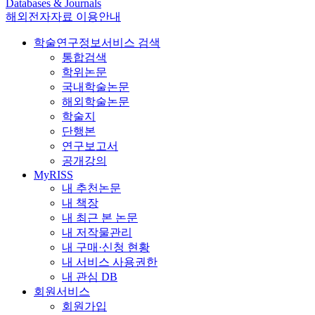
Databases & Journals
해외전자자료 이용안내
학술연구정보서비스 검색
통합검색
학위논문
국내학술논문
해외학술논문
학술지
단행본
연구보고서
공개강의
MyRISS
내 추천논문
내 책장
내 최근 본 논문
내 저작물관리
내 구매·신청 현황
내 서비스 사용권한
내 관심 DB
회원서비스
회원가입