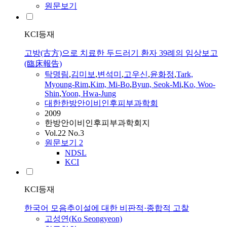
원문보기
KCI등재
고방(古方)으로 치료한 두드러기 환자 39례의 임상보고
(臨床報告)
탁명림
,
김미보
,
변석미
,
고우신
,
윤화정
,
Tark,
Myoung-Rim
,
Kim, Mi-Bo
,
Byun, Seok-Mi
,
Ko
, Woo-
Shin
,
Yoon, Hwa-Jung
대한한방안이비인후피부과학회
2009
한방안이비인후피부과학회지
Vol.22 No.3
원문보기
2
NDSL
KCI
KCI등재
한국어 모음추이설에 대한 비판적·종합적 고찰
고성연(
Ko
Seongyeon)