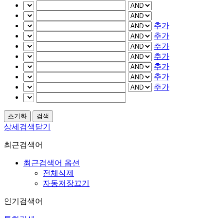
추가
추가
추가
추가
추가
추가
추가
상세검색닫기
최근검색어
최근검색어 옵션
전체삭제
자동저장끄기
인기검색어