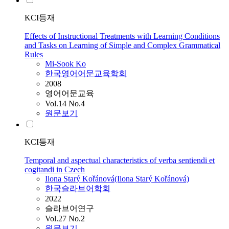
KCI등재
Effects of Instructional Treatments with Learning Conditions
and Tasks on Learning of Simple and Complex Grammatical
Rules
Mi-Sook
Ko
한국영어어문교육학회
2008
영어어문교육
Vol.14 No.4
원문보기
KCI등재
Temporal and aspectual characteristics of verba sentiendi et
cogitandi in Czech
Ilona Starý Kořánová(Ilona Starý Kořánová)
한국슬라브어학회
2022
슬라브어연구
Vol.27 No.2
원문보기