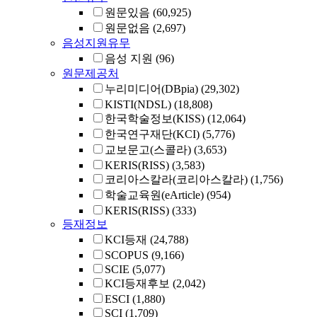
원문있음
(60,925)
원문없음
(2,697)
음성지원유무
음성 지원
(96)
원문제공처
누리미디어(DBpia)
(29,302)
KISTI(NDSL)
(18,808)
한국학술정보(KISS)
(12,064)
한국연구재단(KCI)
(5,776)
교보문고(스콜라)
(3,653)
KERIS(RISS)
(3,583)
코리아스칼라(코리아스칼라)
(1,756)
학술교육원(eArticle)
(954)
KERIS(RISS)
(333)
등재정보
KCI등재
(24,788)
SCOPUS
(9,166)
SCIE
(5,077)
KCI등재후보
(2,042)
ESCI
(1,880)
SCI
(1,709)