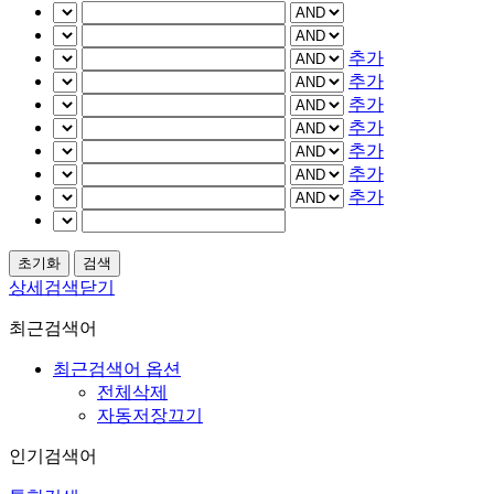
추가
추가
추가
추가
추가
추가
추가
상세검색닫기
최근검색어
최근검색어 옵션
전체삭제
자동저장끄기
인기검색어