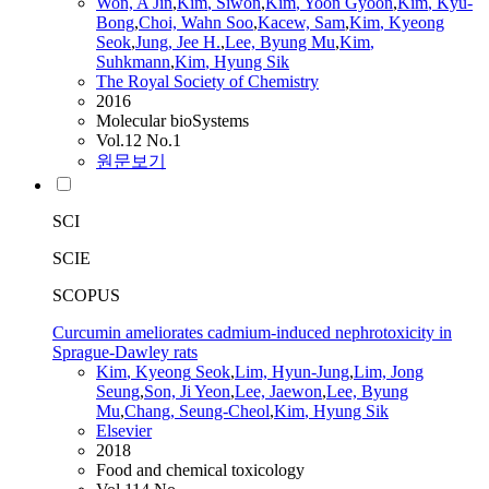
Won, A Jin
,
Kim
, Siwon
,
Kim
, Yoon Gyoon
,
Kim
, Kyu-
Bong
,
Choi, Wahn Soo
,
Kacew, Sam
,
Kim
,
Kyeong
Seok
,
Jung, Jee H.
,
Lee, Byung Mu
,
Kim
,
Suhkmann
,
Kim
, Hyung Sik
The Royal Society of Chemistry
2016
Molecular bioSystems
Vol.12 No.1
원문보기
SCI
SCIE
SCOPUS
Curcumin ameliorates cadmium-induced nephrotoxicity in
Sprague-Dawley rats
Kim
,
Kyeong
Seok
,
Lim, Hyun-Jung
,
Lim, Jong
Seung
,
Son, Ji Yeon
,
Lee, Jaewon
,
Lee, Byung
Mu
,
Chang, Seung-Cheol
,
Kim
, Hyung Sik
Elsevier
2018
Food and chemical toxicology