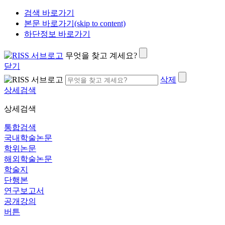
검색 바로가기
본문 바로가기(skip to content)
하단정보 바로가기
무엇을 찾고 계세요?
닫기
삭제
상세검색
상세검색
통합검색
국내학술논문
학위논문
해외학술논문
학술지
단행본
연구보고서
공개강의
버튼