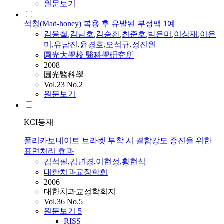
원문보기
석청(Mad-honey) 복용 후 유발된 부정맥 1예
김용철
,
김남호
,
김승환
,
최준호
,
박은미
,
이상재
,
이은
미
,
유남진
,
윤경호
,
오석규
,
정진원
圓光大學校 醫科學硏究所
2008
圓光醫科學
Vol.23 No.2
원문보기
KCI등재
폴리카보네이트 브라켓 부착 시 결합강도 증진을 위한
표면처리 효과
김석필
,
김년경
,
이현정
,
황현식
대한치과교정학회
2006
대한치과교정학회지
Vol.36 No.5
원문보기
5
RISS