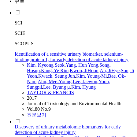
유료
SCI
SCIE
SCOPUS
Identification of a sensitive urinary biomarker, selenium-
binding protein 1, for early detection of acute kidney injury
Kim
,
Kyeong
Seok
,
Yang, Hun Yong
,
Song,
Hosup
,
Kang, Ye Rim
,
Kwon, JiHoon
,
An, JiHye
,
Son, Ji
Yeon
,
Kwack, Seung Jun
,
Kim
, Young-Mi
,
Bae, Ok-
Nam
,
Ahn, Mee-Young
,
Lee, Jaewon
,
Yoon,
Sungpil
,
Lee, Byung μ
,
Kim
, Hyung
TAYLOR & FRANCIS
2017
Journal of Toxicology and Environmental Health
Vol.80 No.9
원문보기
Discovery of urinary metabolomic biomarkers for early
detection of acute kidney injury