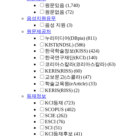
원문있음
(1,740)
원문없음
(72)
음성지원유무
음성 지원
(3)
원문제공처
누리미디어(DBpia)
(811)
KISTI(NDSL)
(586)
한국학술정보(KISS)
(424)
한국연구재단(KCI)
(140)
코리아스칼라(코리아스칼라)
(63)
KERIS(RISS)
(60)
교보문고(스콜라)
(47)
학술교육원(eArticle)
(33)
KERIS(RISS)
(2)
등재정보
KCI등재
(723)
SCOPUS
(402)
SCIE
(262)
ESCI
(76)
SCI
(51)
KCI등재후보
(41)