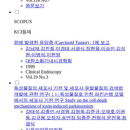
Vol.114 No.-
원문보기
SCOPUS
KCI등재
위에 발생한 유암종 (Carcinoid Tumor) : 1예 보고
김남재
,
김진희
,
이경태
,
서광식
,
정현용
,
이승민
,
김석
현
,
이병석
,
이헌영
대한소화기내시경학회
1999
Clinical Endoscopy
Vol.19 No.3
독성물질의 세포사 기전 및 세포사 유발물질의 검색법
개발에 관한 연구(Ⅰ) : 독성물질로 인한 파킨슨병 모델
에서의 세포사 기전 연구 Study on the cell-death
mechanisms of toxin-induced parkinsonism
강태석
,
김종민
,
서경원
,
김영옥
,
김준규
,
오재호
,
이윤
동
,
김규봉
,
오정자
,
송연정
,
임종준
,
전범석
,
문전옥
,
최
광식
식품의약품안전청