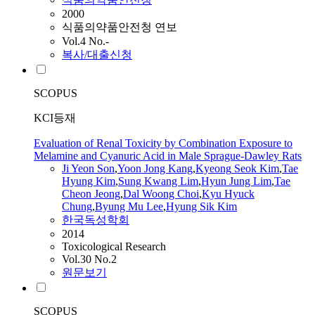
2000
식품의약품안전청 연보
Vol.4 No.-
복사/대출신청
SCOPUS
KCI등재
Evaluation of Renal Toxicity by Combination Exposure to
Melamine and Cyanuric Acid in Male Sprague-Dawley Rats
Ji Yeon Son
,
Yoon Jong Kang
,
Kyeong
Seok
Kim
,
Tae
Hyung
Kim
,
Sung Kwang Lim
,
Hyun Jung Lim
,
Tae
Cheon Jeong
,
Dal Woong Choi
,
Kyu Hyuck
Chung
,
Byung Mu Lee
,
Hyung Sik
Kim
한국독성학회
2014
Toxicological Research
Vol.30 No.2
원문보기
SCOPUS