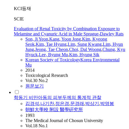
KCI등재
SCIE
Evaluation of Renal Toxicity by Combination Exposure to
Melamine and Cyanuric Acid in Male Sprague-Dawley Rats
Son, Ji Yeon
,
Kang, Yoon Jong
,
Kim
,
Kyeong
Seok
,
Kim
, Tae Hyung
,
Lim, Sung Kwang
,
Lim, Hyun
Jung
,
Jeong, Tae Cheon
,
Choi, Dal Woong
,
Chung, Kyu
Hyuck
,
Lee, Byung Mu
,
Kim
, Hyung Sik
Korean Society of ToxicologyKorea Environmental
Mu
2014
Toxicological Research
Vol.30 No.2
원문보기
학동기 비만아동의 피부두께의 통계적 관찰
김경석
,
나기찬
,
정은경
,
문경래
,
박상기
,
박영봉
朝鮮大學校 附設 醫學硏究所
1993
The Medical Journal of Chosun University
Vol.18 No.1