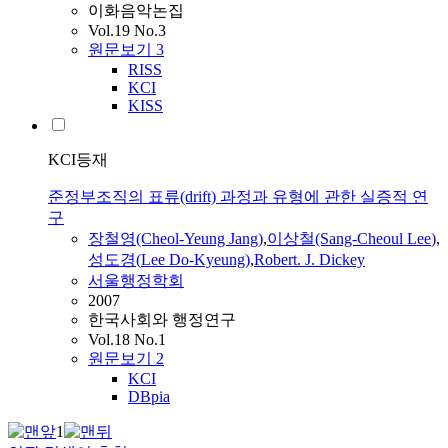
이화음악논집
Vol.19 No.3
원문보기
3
RISS
KCI
KISS
KCI등재
준정부조직의 표류(drift) 과정과 유형에 관한 실증적 연
구
장철영(Cheol-Yeung Jang)
,
이상철(Sang-Cheoul
Lee
)
,
성도경(
Lee
Do-
Kyeung
)
,
Robert.
J.
Dickey
서울행정학회
2007
한국사회와 행정연구
Vol.18 No.1
원문보기
2
KCI
DBpia
1