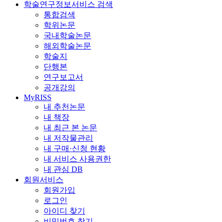
학술연구정보서비스 검색
통합검색
학위논문
국내학술논문
해외학술논문
학술지
단행본
연구보고서
공개강의
MyRISS
내 추천논문
내 책장
내 최근 본 논문
내 저작물관리
내 구매·신청 현황
내 서비스 사용권한
내 관심 DB
회원서비스
회원가입
로그인
아이디 찾기
비밀번호 찾기