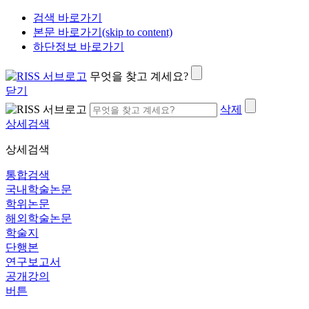
검색 바로가기
본문 바로가기(skip to content)
하단정보 바로가기
무엇을 찾고 계세요?
닫기
삭제
상세검색
상세검색
통합검색
국내학술논문
학위논문
해외학술논문
학술지
단행본
연구보고서
공개강의
버튼