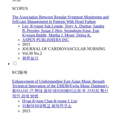
SCOPUS
The Association Between Regular Symptom Monitoring and
Self-care Management in Patients With Heart Failure
Lee
, Kyoung Suk
,
Lennie, Terry A.
,
Dunbar, Sandra
B.
,
Pressler, Susan
J.
,
Heo, Seongkum
,
Song, Eun
Kyeung
,
Biddle, Martha
J.
,
Moser, Debra K.
ASPEN PUBLISHERS INC
2015
JOURNAL OF CARDIOVASCULAR NURSING
Vol.30 No.2
원문보기
KCI등재
Enhancement of Understanding East Asian Music through
Technical Innovation of the EMDB(Ewha Music Database) :
동아시아 근·현대 음악 데이터베이스와 두 가지의 혁신
적인 검색 방법
Hyun Kyung Chae
,
Kyeung
J.
Lee
이화여자대학교 음악연구소
2015