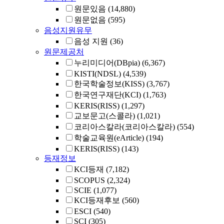
원문있음
(14,880)
원문없음
(595)
음성지원유무
음성 지원
(36)
원문제공처
누리미디어(DBpia)
(6,367)
KISTI(NDSL)
(4,539)
한국학술정보(KISS)
(3,767)
한국연구재단(KCI)
(1,763)
KERIS(RISS)
(1,297)
교보문고(스콜라)
(1,021)
코리아스칼라(코리아스칼라)
(554)
학술교육원(eArticle)
(194)
KERIS(RISS)
(143)
등재정보
KCI등재
(7,182)
SCOPUS
(2,324)
SCIE
(1,077)
KCI등재후보
(560)
ESCI
(540)
SCI
(305)