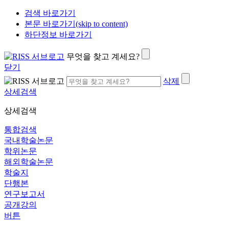
검색 바로가기
본문 바로가기(skip to content)
하단정보 바로가기
무엇을 찾고 계세요?
닫기
삭제
상세검색
상세검색
통합검색
국내학술논문
학위논문
해외학술논문
학술지
단행본
연구보고서
공개강의
버튼