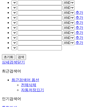
추가
추가
추가
추가
추가
추가
추가
상세검색닫기
최근검색어
최근검색어 옵션
전체삭제
자동저장끄기
인기검색어