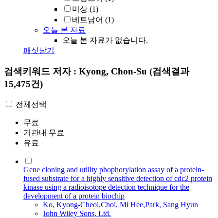
미상
(1)
베트남어
(1)
오늘 본 자료
오늘 본 자료가 없습니다.
패싯닫기
검색키워드
저자 : Kyong, Chon-Su
(검색결과
15,475건)
전체선택
무료
기관내 무료
유료
Gene cloning and utility phophorylation assay of a protein-
fused substrate for a highly sensitive detection of cdc2 protein
kinase using a radioisotope detection technique for the
development of a protein biochip
Ko,
Kyong
-Cheol
,
Choi, Mi Hee
,
Park, Sang Hyun
John Wiley Sons, Ltd.