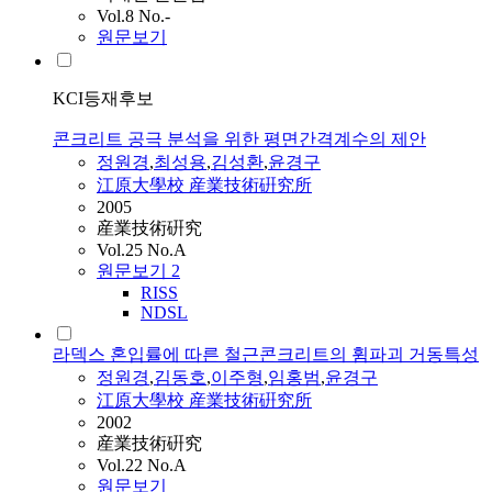
Vol.8 No.-
원문보기
KCI등재후보
콘크리트 공극 분석을 위한 평면간격계수의 제안
정원경
,
최성용
,
김성환
,
윤경구
江原大學校 産業技術硏究所
2005
産業技術硏究
Vol.25 No.A
원문보기
2
RISS
NDSL
라덱스 혼입률에 따른 철근콘크리트의 휨파괴 거동특성
정원경
,
김동호
,
이주형
,
임홍범
,
윤경구
江原大學校 産業技術硏究所
2002
産業技術硏究
Vol.22 No.A
원문보기