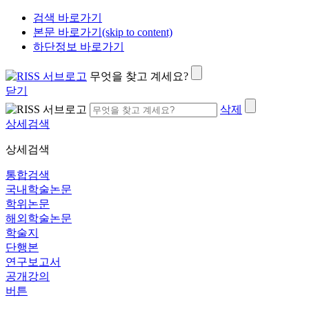
검색 바로가기
본문 바로가기(skip to content)
하단정보 바로가기
무엇을 찾고 계세요?
닫기
삭제
상세검색
상세검색
통합검색
국내학술논문
학위논문
해외학술논문
학술지
단행본
연구보고서
공개강의
버튼