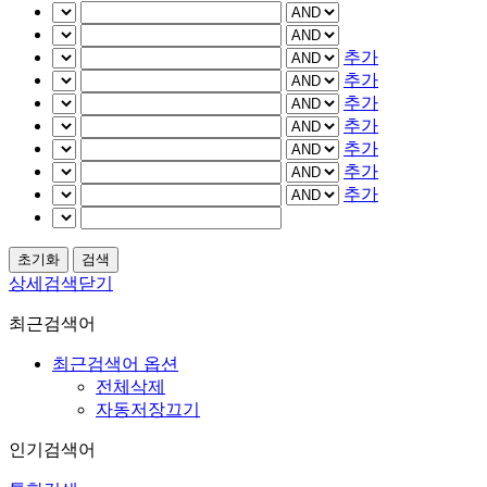
추가
추가
추가
추가
추가
추가
추가
상세검색닫기
최근검색어
최근검색어 옵션
전체삭제
자동저장끄기
인기검색어