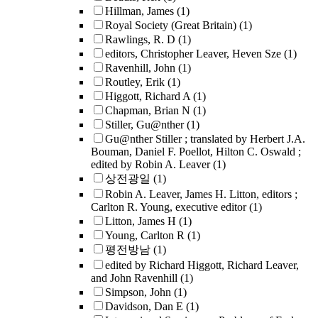
Hillman, James
(1)
Royal Society (Great Britain)
(1)
Rawlings, R. D
(1)
editors, Christopher Leaver, Heven Sze
(1)
Ravenhill, John
(1)
Routley, Erik
(1)
Higgott, Richard A
(1)
Chapman, Brian N
(1)
Stiller, Gu@nther
(1)
Gu@nther Stiller ; translated by Herbert J.A.
Bouman, Daniel F. Poellot, Hilton C. Oswald ;
edited by Robin A. Leaver
(1)
상전광일
(1)
Robin A. Leaver, James H. Litton, editors ;
Carlton R. Young, executive editor
(1)
Litton, James H
(1)
Young, Carlton R
(1)
평전방남
(1)
edited by Richard Higgott, Richard Leaver,
and John Ravenhill
(1)
Simpson, John
(1)
Davidson, Dan E
(1)