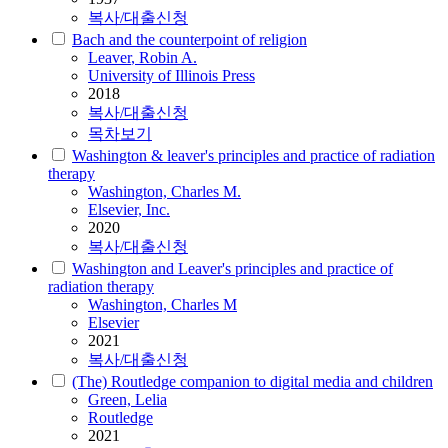
복사/대출신청
Bach and the counterpoint of religion
Leaver
, Robin A.
University of Illinois Press
2018
복사/대출신청
목차보기
Washington & leaver's principles and practice of radiation
therapy
Washington, Charles M.
Elsevier, Inc.
2020
복사/대출신청
Washington and Leaver's principles and practice of
radiation therapy
Washington, Charles M
Elsevier
2021
복사/대출신청
(The) Routledge companion to digital media and children
Green, Lelia
Routledge
2021