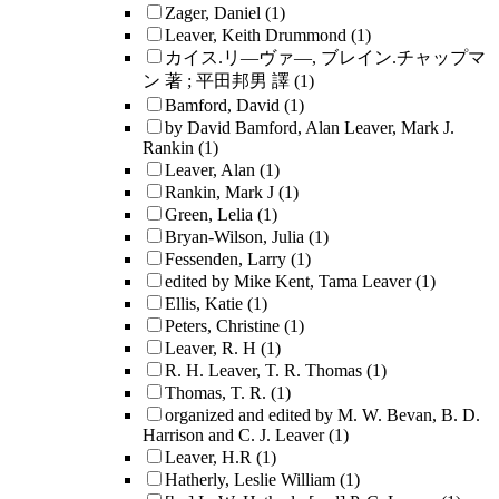
Zager, Daniel
(1)
Leaver, Keith Drummond
(1)
カイス.リ―ヴァ―, ブレイン.チャップマ
ン 著 ; 平田邦男 譯
(1)
Bamford, David
(1)
by David Bamford, Alan Leaver, Mark J.
Rankin
(1)
Leaver, Alan
(1)
Rankin, Mark J
(1)
Green, Lelia
(1)
Bryan-Wilson, Julia
(1)
Fessenden, Larry
(1)
edited by Mike Kent, Tama Leaver
(1)
Ellis, Katie
(1)
Peters, Christine
(1)
Leaver, R. H
(1)
R. H. Leaver, T. R. Thomas
(1)
Thomas, T. R.
(1)
organized and edited by M. W. Bevan, B. D.
Harrison and C. J. Leaver
(1)
Leaver, H.R
(1)
Hatherly, Leslie William
(1)