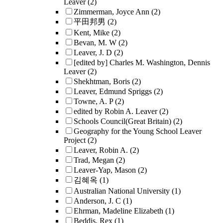
Leaver
(2)
Zimmerman, Joyce Ann
(2)
平田邦男
(2)
Kent, Mike
(2)
Bevan, M. W
(2)
Leaver, J. D
(2)
[edited by] Charles M. Washington, Dennis
Leaver
(2)
Shekhtman, Boris
(2)
Leaver, Edmund Spriggs
(2)
Towne, A. P
(2)
edited by Robin A. Leaver
(2)
Schools Council(Great Britain)
(2)
Geography for the Young School Leaver
Project
(2)
Leaver, Robin A.
(2)
Trad, Megan
(2)
Leaver-Yap, Mason
(2)
김혜옥
(1)
Australian National University
(1)
Anderson, J. C
(1)
Ehrman, Madeline Elizabeth
(1)
Beddis, Rex
(1)