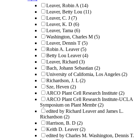
Leaver, Robin A
(14)
Leaver, Betty Lou
(11)
Leaver, C. J
(7)
Leaver, K. D
(6)
Leaver, Tama
(6)
Washington, Charles M
(5)
Leaver, Dennis T
(5)
Robin A. Leaver
(5)
Betty Lou Leaver
(4)
Leaver, Richard
(3)
Bach, Johann Sebastian
(2)
University of California, Los Angeles
(2)
Richardson, J. L
(2)
Sze, Heven
(2)
ARCO Plant Cell Research Institute
(2)
ARCO Plant Cell Research Institute-UCLA
Symposium on Plant Membr
(2)
edited by Richard Leaver and James L.
Richardson
(2)
Harrison, B. D
(2)
Keith D. Leaver
(2)
edited by Charles M. Washington, Dennis T.