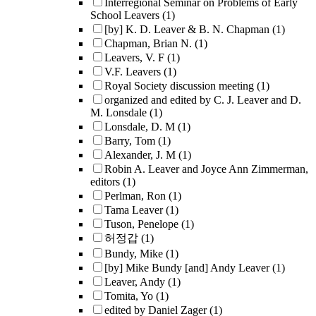
Interregional Seminar on Problems of Early
School Leavers
(1)
[by] K. D. Leaver & B. N. Chapman
(1)
Chapman, Brian N.
(1)
Leavers, V. F
(1)
V.F. Leavers
(1)
Royal Society discussion meeting
(1)
organized and edited by C. J. Leaver and D.
M. Lonsdale
(1)
Lonsdale, D. M
(1)
Barry, Tom
(1)
Alexander, J. M
(1)
Robin A. Leaver and Joyce Ann Zimmerman,
editors
(1)
Perlman, Ron
(1)
Tama Leaver
(1)
Tuson, Penelope
(1)
허정갑
(1)
Bundy, Mike
(1)
[by] Mike Bundy [and] Andy Leaver
(1)
Leaver, Andy
(1)
Tomita, Yo
(1)
edited by Daniel Zager
(1)