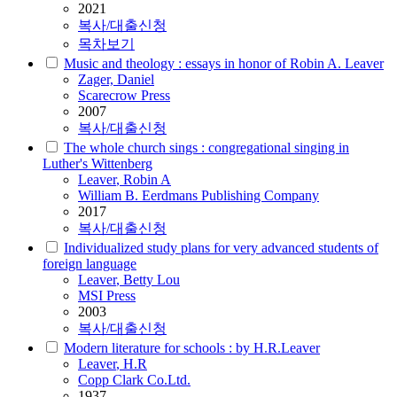
2021
복사/대출신청
목차보기
Music and theology : essays in honor of Robin A. Leaver
Zager, Daniel
Scarecrow Press
2007
복사/대출신청
The whole church sings : congregational singing in
Luther's Wittenberg
Leaver
, Robin A
William B. Eerdmans Publishing Company
2017
복사/대출신청
Individualized study plans for very advanced students of
foreign language
Leaver
, Betty Lou
MSI Press
2003
복사/대출신청
Modern literature for schools : by H.R.Leaver
Leaver
, H.R
Copp Clark Co.Ltd.
1937