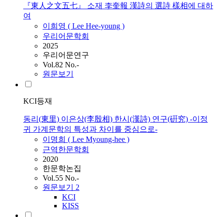
『東人之文五七』 소재 李奎報 漢詩의 選詩 樣相에 대하
여
이희영 (
Lee
Hee-young )
우리어문학회
2025
우리어문연구
Vol.82 No.-
원문보기
KCI등재
동리(東里) 이은상(李殷相) 한시(漢詩) 연구(硏究) -이정
귀 가계문학의 특성과 차이를 중심으로-
이명희 (
Lee
Myoung-hee )
근역한문학회
2020
한문학논집
Vol.55 No.-
원문보기
2
KCI
KISS