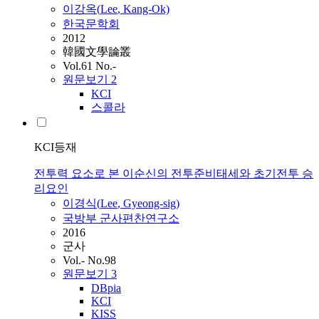
이강옥(
Lee
, Kang-Ok)
한국문학회
2012
韓國文學論叢
Vol.61 No.-
원문보기
2
KCI
스콜라
KCI등재
전투력 요소로 본 이순신의 전투준비태세와 초기전투 승
리요인
이경식(
Lee
, Gyeong-sig)
국방부 군사편찬연구소
2016
군사
Vol.- No.98
원문보기
3
DBpia
KCI
KISS