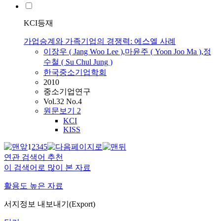
KCI등재
가업승계와 가족기업의 경쟁력: 에스엘 사례
이장우 ( Jang Woo
Lee
)
,
마윤주 ( Yoon Joo Ma )
,
정
수철 ( Su Chul Jung )
한국중소기업학회
2010
중소기업연구
Vol.32 No.4
원문보기
2
KCI
KISS
1
2
3
4
5
연관 검색어 추천
이 검색어로 많이 본 자료
활용도 높은 자료
서지정보 내보내기(Export)