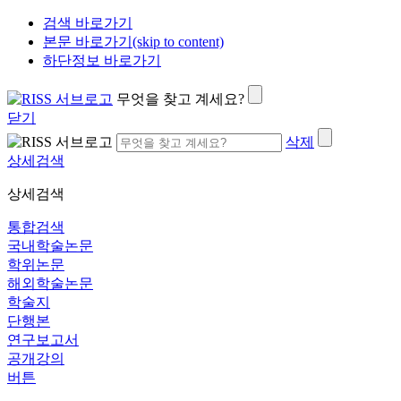
검색 바로가기
본문 바로가기(skip to content)
하단정보 바로가기
무엇을 찾고 계세요?
닫기
삭제
상세검색
상세검색
통합검색
국내학술논문
학위논문
해외학술논문
학술지
단행본
연구보고서
공개강의
버튼