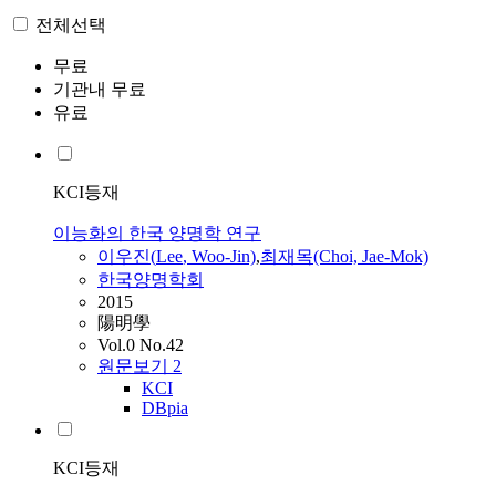
전체선택
무료
기관내 무료
유료
KCI등재
이능화의 한국 양명학 연구
이우진(
Lee
, Woo-Jin)
,
최재목(Choi, Jae-Mok)
한국양명학회
2015
陽明學
Vol.0 No.42
원문보기
2
KCI
DBpia
KCI등재