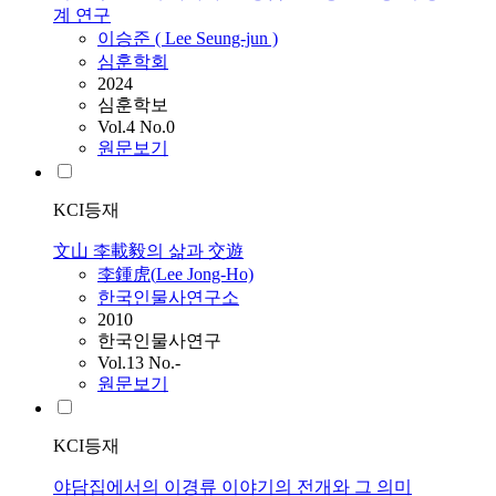
계 연구
이승준 (
Lee
Seung-jun )
심훈학회
2024
심훈학보
Vol.4 No.0
원문보기
KCI등재
文山 李載毅의 삶과 交遊
李鍾虎(
Lee
Jong-Ho)
한국인물사연구소
2010
한국인물사연구
Vol.13 No.-
원문보기
KCI등재
야담집에서의 이경류 이야기의 전개와 그 의미