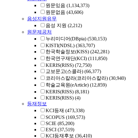
원문있음
(1,134,373)
원문없음
(43,606)
음성지원유무
음성 지원
(2,212)
원문제공처
누리미디어(DBpia)
(530,153)
KISTI(NDSL)
(363,707)
한국학술정보(KISS)
(242,281)
한국연구재단(KCI)
(111,850)
KERIS(RISS)
(72,750)
교보문고(스콜라)
(66,377)
코리아스칼라(코리아스칼라)
(30,940)
학술교육원(eArticle)
(12,859)
KERIS(RISS)
(8,181)
KERIS(RISS)
(4)
등재정보
KCI등재
(473,338)
SCOPUS
(169,573)
SCIE
(85,200)
ESCI
(37,519)
KCI등재후보
(36,410)