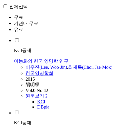
전체선택
무료
기관내 무료
유료
KCI등재
이능화의 한국 양명학 연구
이우진(
Lee
, Woo-Jin)
,
최재목(Choi, Jae-Mok)
한국양명학회
2015
陽明學
Vol.0 No.42
원문보기
2
KCI
DBpia
KCI등재