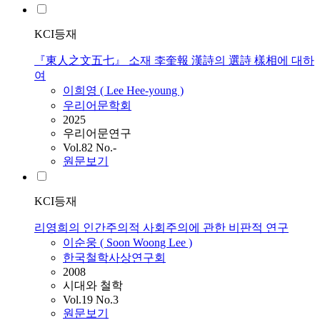
KCI등재
『東人之文五七』 소재 李奎報 漢詩의 選詩 樣相에 대하
여
이희영 (
Lee
Hee-young )
우리어문학회
2025
우리어문연구
Vol.82 No.-
원문보기
KCI등재
리영희의 인간주의적 사회주의에 관한 비판적 연구
이순웅 ( Soon Woong
Lee
)
한국철학사상연구회
2008
시대와 철학
Vol.19 No.3
원문보기