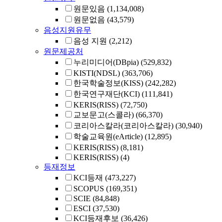
원문있음
(1,134,008)
원문없음
(43,579)
음성지원유무
음성 지원
(2,212)
원문제공처
누리미디어(DBpia)
(529,832)
KISTI(NDSL)
(363,706)
한국학술정보(KISS)
(242,282)
한국연구재단(KCI)
(111,841)
KERIS(RISS)
(72,750)
교보문고(스콜라)
(66,370)
코리아스칼라(코리아스칼라)
(30,940)
학술교육원(eArticle)
(12,895)
KERIS(RISS)
(8,181)
KERIS(RISS)
(4)
등재정보
KCI등재
(473,227)
SCOPUS
(169,351)
SCIE
(84,848)
ESCI
(37,530)
KCI등재후보
(36,426)