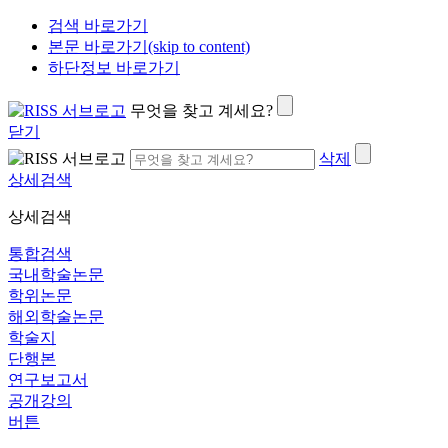
검색 바로가기
본문 바로가기(skip to content)
하단정보 바로가기
무엇을 찾고 계세요?
닫기
삭제
상세검색
상세검색
통합검색
국내학술논문
학위논문
해외학술논문
학술지
단행본
연구보고서
공개강의
버튼