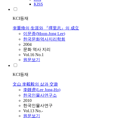
KISS
KCI등재
李重煥의 生涯와 『擇里志』의 成立
이문종(Moon-Jong
Lee
)
한국문화역사지리학회
2004
문화 역사 지리
Vol.16 No.1
원문보기
KCI등재
文山 李載毅의 삶과 交遊
李鍾虎(
Lee
Jong-Ho)
한국인물사연구소
2010
한국인물사연구
Vol.13 No.-
원문보기