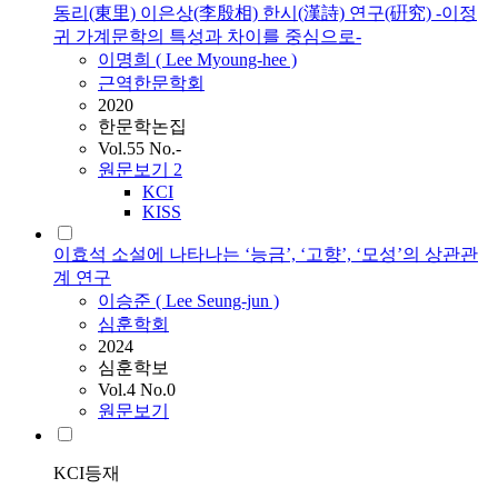
동리(東里) 이은상(李殷相) 한시(漢詩) 연구(硏究) -이정
귀 가계문학의 특성과 차이를 중심으로-
이명희 (
Lee
Myoung-hee )
근역한문학회
2020
한문학논집
Vol.55 No.-
원문보기
2
KCI
KISS
이효석 소설에 나타나는 ‘능금’, ‘고향’, ‘모성’의 상관관
계 연구
이승준 (
Lee
Seung-jun )
심훈학회
2024
심훈학보
Vol.4 No.0
원문보기
KCI등재