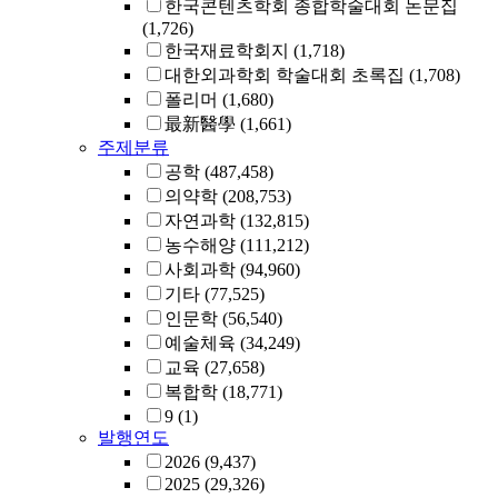
한국콘텐츠학회 종합학술대회 논문집
(1,726)
한국재료학회지
(1,718)
대한외과학회 학술대회 초록집
(1,708)
폴리머
(1,680)
最新醫學
(1,661)
주제분류
공학
(487,458)
의약학
(208,753)
자연과학
(132,815)
농수해양
(111,212)
사회과학
(94,960)
기타
(77,525)
인문학
(56,540)
예술체육
(34,249)
교육
(27,658)
복합학
(18,771)
9
(1)
발행연도
2026
(9,437)
2025
(29,326)