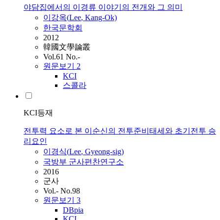
야담집에서의 이경류 이야기의 전개와 그 의미
이강옥(
Lee
, Kang-Ok)
한국문학회
2012
韓國文學論叢
Vol.61 No.-
원문보기
2
KCI
스콜라
KCI등재
전투력 요소로 본 이순신의 전투준비태세와 초기전투 승
리요인
이경식(
Lee
, Gyeong-sig)
국방부 군사편찬연구소
2016
군사
Vol.- No.98
원문보기
3
DBpia
KCI