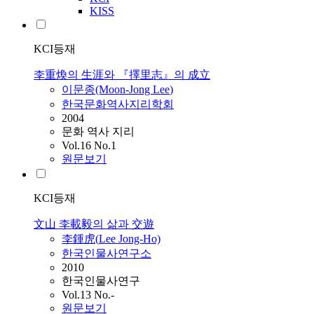
KISS
KCI등재
李重煥의 生涯와 『擇里志』의 成立
이문종(Moon-Jong
Lee
)
한국문화역사지리학회
2004
문화 역사 지리
Vol.16 No.1
원문보기
KCI등재
文山 李載毅의 삶과 交遊
李鍾虎(
Lee
Jong-Ho)
한국인물사연구소
2010
한국인물사연구
Vol.13 No.-
원문보기