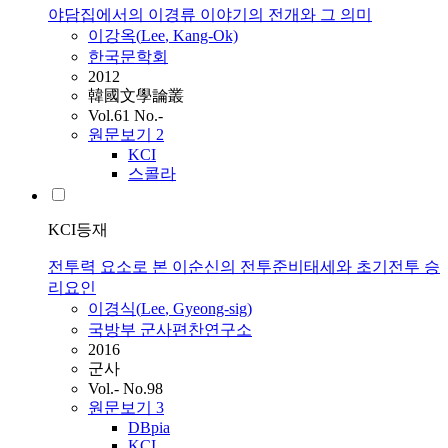
야담집에서의 이경류 이야기의 전개와 그 의미
이강옥(
Lee
, Kang-Ok)
한국문학회
2012
韓國文學論叢
Vol.61 No.-
원문보기
2
KCI
스콜라
KCI등재
전투력 요소로 본 이순신의 전투준비태세와 초기전투 승
리요인
이경식(
Lee
, Gyeong-sig)
국방부 군사편찬연구소
2016
군사
Vol.- No.98
원문보기
3
DBpia
KCI