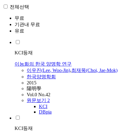
전체선택
무료
기관내 무료
유료
KCI등재
이능화의 한국 양명학 연구
이우진(
Lee
, Woo-Jin)
,
최재목(Choi, Jae-Mok)
한국양명학회
2015
陽明學
Vol.0 No.42
원문보기
2
KCI
DBpia
KCI등재