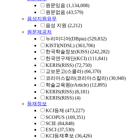
원문있음
(1,134,008)
원문없음
(43,579)
음성지원유무
음성 지원
(2,212)
원문제공처
누리미디어(DBpia)
(529,832)
KISTI(NDSL)
(363,706)
한국학술정보(KISS)
(242,282)
한국연구재단(KCI)
(111,841)
KERIS(RISS)
(72,750)
교보문고(스콜라)
(66,370)
코리아스칼라(코리아스칼라)
(30,940)
학술교육원(eArticle)
(12,895)
KERIS(RISS)
(8,181)
KERIS(RISS)
(4)
등재정보
KCI등재
(473,227)
SCOPUS
(169,351)
SCIE
(84,848)
ESCI
(37,530)
KCI등재후보
(36,426)