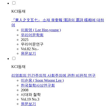
KCI등재
『東人之文五七』 소재 李奎報 漢詩의 選詩 樣相에 대하
여
이희영 (
Lee
Hee-young )
우리어문학회
2025
우리어문연구
Vol.82 No.-
원문보기
KCI등재
리영희의 인간주의적 사회주의에 관한 비판적 연구
이순웅 ( Soon Woong
Lee
)
한국철학사상연구회
2008
시대와 철학
Vol.19 No.3
원문보기