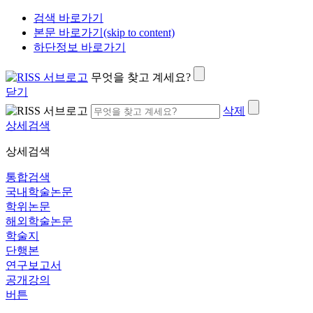
검색 바로가기
본문 바로가기(skip to content)
하단정보 바로가기
무엇을 찾고 계세요?
닫기
삭제
상세검색
상세검색
통합검색
국내학술논문
학위논문
해외학술논문
학술지
단행본
연구보고서
공개강의
버튼