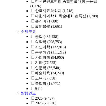
한국콘텐츠학회 종합학술대회 논문집
(1,726)
한국재료학회지
(1,718)
대한외과학회 학술대회 초록집
(1,708)
폴리머
(1,680)
最新醫學
(1,661)
주제분류
공학
(487,458)
의약학
(208,753)
자연과학
(132,815)
농수해양
(111,212)
사회과학
(94,960)
기타
(77,525)
인문학
(56,540)
예술체육
(34,249)
교육
(27,658)
복합학
(18,771)
9
(1)
발행연도
2026
(9,437)
2025
(29,326)