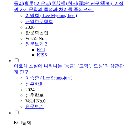
동리(東里) 이은상(李殷相) 한시(漢詩) 연구(硏究) -이정
귀 가계문학의 특성과 차이를 중심으로-
이명희 (
Lee
Myoung-hee )
근역한문학회
2020
한문학논집
Vol.55 No.-
원문보기
2
KCI
KISS
이효석 소설에 나타나는 ‘능금’, ‘고향’, ‘모성’의 상관관
계 연구
이승준 (
Lee
Seung-jun )
심훈학회
2024
심훈학보
Vol.4 No.0
원문보기
KCI등재