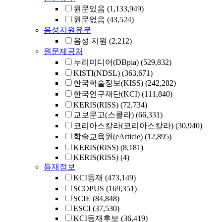
원문있음
(1,133,949)
원문없음
(43,524)
음성지원유무
음성 지원
(2,212)
원문제공처
누리미디어(DBpia)
(529,832)
KISTI(NDSL)
(363,671)
한국학술정보(KISS)
(242,282)
한국연구재단(KCI)
(111,840)
KERIS(RISS)
(72,734)
교보문고(스콜라)
(66,331)
코리아스칼라(코리아스칼라)
(30,940)
학술교육원(eArticle)
(12,895)
KERIS(RISS)
(8,181)
KERIS(RISS)
(4)
등재정보
KCI등재
(473,149)
SCOPUS
(169,351)
SCIE
(84,848)
ESCI
(37,530)
KCI등재후보
(36,419)