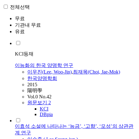
전체선택
무료
기관내 무료
유료
KCI등재
이능화의 한국 양명학 연구
이우진(
Lee
, Woo-Jin)
,
최재목(Choi, Jae-Mok)
한국양명학회
2015
陽明學
Vol.0 No.42
원문보기
2
KCI
DBpia
이효석 소설에 나타나는 ‘능금’, ‘고향’, ‘모성’의 상관관
계 연구