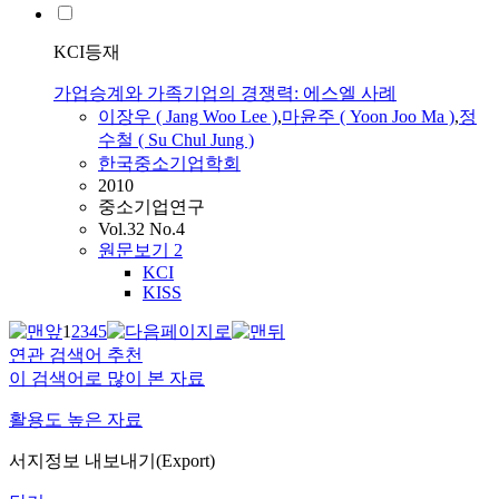
KCI등재
가업승계와 가족기업의 경쟁력: 에스엘 사례
이장우 ( Jang Woo
Lee
)
,
마윤주 ( Yoon Joo Ma )
,
정
수철 ( Su Chul Jung )
한국중소기업학회
2010
중소기업연구
Vol.32 No.4
원문보기
2
KCI
KISS
1
2
3
4
5
연관 검색어 추천
이 검색어로 많이 본 자료
활용도 높은 자료
서지정보 내보내기(Export)