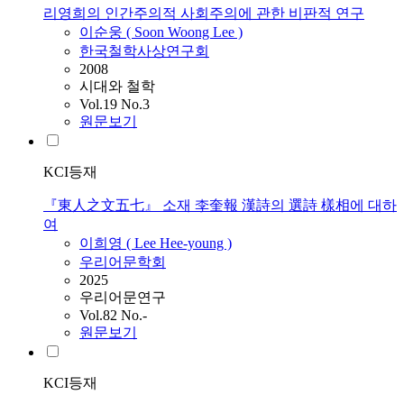
리영희의 인간주의적 사회주의에 관한 비판적 연구
이순웅 ( Soon Woong
Lee
)
한국철학사상연구회
2008
시대와 철학
Vol.19 No.3
원문보기
KCI등재
『東人之文五七』 소재 李奎報 漢詩의 選詩 樣相에 대하
여
이희영 (
Lee
Hee-young )
우리어문학회
2025
우리어문연구
Vol.82 No.-
원문보기
KCI등재