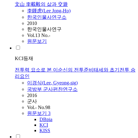
文山 李載毅의 삶과 交遊
李鍾虎(
Lee
Jong-Ho)
한국인물사연구소
2010
한국인물사연구
Vol.13 No.-
원문보기
KCI등재
전투력 요소로 본 이순신의 전투준비태세와 초기전투 승
리요인
이경식(
Lee
, Gyeong-sig)
국방부 군사편찬연구소
2016
군사
Vol.- No.98
원문보기
3
DBpia
KCI
KISS