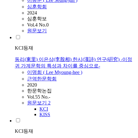
이승준 (
Lee
Seung-jun )
심훈학회
2024
심훈학보
Vol.4 No.0
원문보기
KCI등재
동리(東里) 이은상(李殷相) 한시(漢詩) 연구(硏究) -이정
귀 가계문학의 특성과 차이를 중심으로-
이명희 (
Lee
Myoung-hee )
근역한문학회
2020
한문학논집
Vol.55 No.-
원문보기
2
KCI
KISS
KCI등재