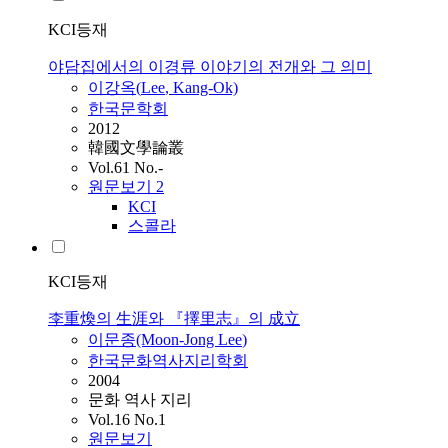
KCI등재
야담집에서의 이경류 이야기의 전개와 그 의미
이강옥(
Lee
, Kang-Ok)
한국문학회
2012
韓國文學論叢
Vol.61 No.-
원문보기
2
KCI
스콜라
KCI등재
李重煥의 生涯와 『擇里志』의 成立
이문종(Moon-Jong
Lee
)
한국문화역사지리학회
2004
문화 역사 지리
Vol.16 No.1
원문보기