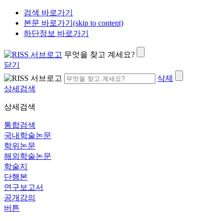
검색 바로가기
본문 바로가기(skip to content)
하단정보 바로가기
무엇을 찾고 계세요?
닫기
삭제
상세검색
상세검색
통합검색
국내학술논문
학위논문
해외학술논문
학술지
단행본
연구보고서
공개강의
버튼