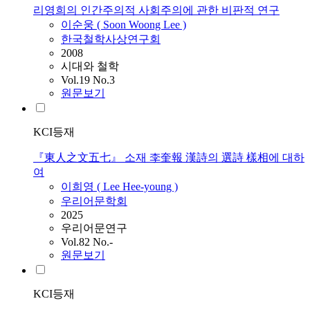
리영희의 인간주의적 사회주의에 관한 비판적 연구
이순웅 ( Soon Woong
Lee
)
한국철학사상연구회
2008
시대와 철학
Vol.19 No.3
원문보기
KCI등재
『東人之文五七』 소재 李奎報 漢詩의 選詩 樣相에 대하
여
이희영 (
Lee
Hee-young )
우리어문학회
2025
우리어문연구
Vol.82 No.-
원문보기
KCI등재