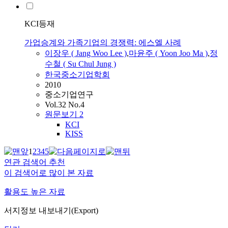
KCI등재
가업승계와 가족기업의 경쟁력: 에스엘 사례
이장우 ( Jang Woo
Lee
)
,
마윤주 ( Yoon Joo Ma )
,
정
수철 ( Su Chul Jung )
한국중소기업학회
2010
중소기업연구
Vol.32 No.4
원문보기
2
KCI
KISS
1
2
3
4
5
연관 검색어 추천
이 검색어로 많이 본 자료
활용도 높은 자료
서지정보 내보내기(Export)