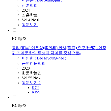
이승준 (
Lee
Seung-jun )
심훈학회
2024
심훈학보
Vol.4 No.0
원문보기
KCI등재
동리(東里) 이은상(李殷相) 한시(漢詩) 연구(硏究) -이정
귀 가계문학의 특성과 차이를 중심으로-
이명희 (
Lee
Myoung-hee )
근역한문학회
2020
한문학논집
Vol.55 No.-
원문보기
2
KCI
KISS
KCI등재