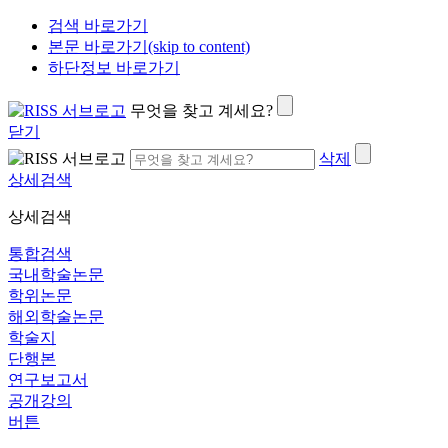
검색 바로가기
본문 바로가기(skip to content)
하단정보 바로가기
무엇을 찾고 계세요?
닫기
삭제
상세검색
상세검색
통합검색
국내학술논문
학위논문
해외학술논문
학술지
단행본
연구보고서
공개강의
버튼