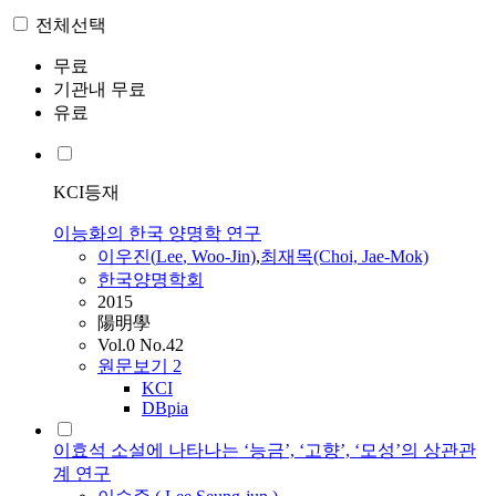
전체선택
무료
기관내 무료
유료
KCI등재
이능화의 한국 양명학 연구
이우진(
Lee
, Woo-Jin)
,
최재목(Choi, Jae-Mok)
한국양명학회
2015
陽明學
Vol.0 No.42
원문보기
2
KCI
DBpia
이효석 소설에 나타나는 ‘능금’, ‘고향’, ‘모성’의 상관관
계 연구