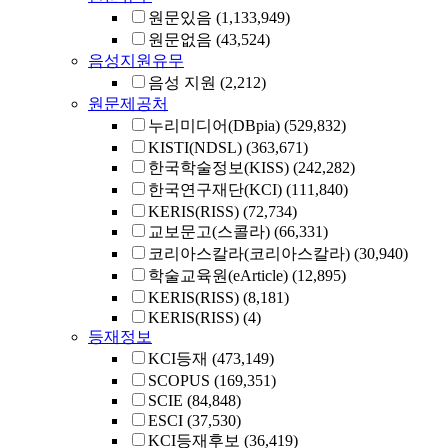
원문있음
(1,133,949)
원문없음
(43,524)
음성지원유무
음성 지원
(2,212)
원문제공처
누리미디어(DBpia)
(529,832)
KISTI(NDSL)
(363,671)
한국학술정보(KISS)
(242,282)
한국연구재단(KCI)
(111,840)
KERIS(RISS)
(72,734)
교보문고(스콜라)
(66,331)
코리아스칼라(코리아스칼라)
(30,940)
학술교육원(eArticle)
(12,895)
KERIS(RISS)
(8,181)
KERIS(RISS)
(4)
등재정보
KCI등재
(473,149)
SCOPUS
(169,351)
SCIE
(84,848)
ESCI
(37,530)
KCI등재후보
(36,419)