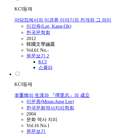
KCI등재
야담집에서의 이경류 이야기의 전개와 그 의미
이강옥(
Lee
, Kang-Ok)
한국문학회
2012
韓國文學論叢
Vol.61 No.-
원문보기
2
KCI
스콜라
KCI등재
李重煥의 生涯와 『擇里志』의 成立
이문종(Moon-Jong
Lee
)
한국문화역사지리학회
2004
문화 역사 지리
Vol.16 No.1
원문보기