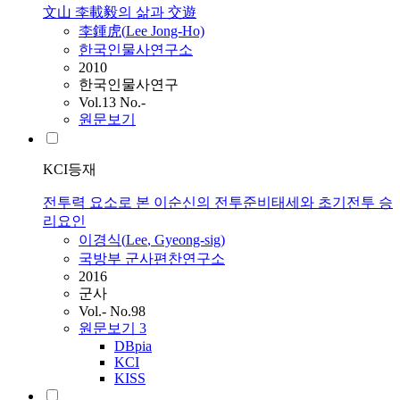
文山 李載毅의 삶과 交遊
李鍾虎(
Lee
Jong-Ho)
한국인물사연구소
2010
한국인물사연구
Vol.13 No.-
원문보기
KCI등재
전투력 요소로 본 이순신의 전투준비태세와 초기전투 승
리요인
이경식(
Lee
, Gyeong-sig)
국방부 군사편찬연구소
2016
군사
Vol.- No.98
원문보기
3
DBpia
KCI
KISS