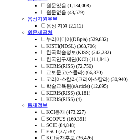
원문있음
(1,134,008)
원문없음
(43,579)
음성지원유무
음성 지원
(2,212)
원문제공처
누리미디어(DBpia)
(529,832)
KISTI(NDSL)
(363,706)
한국학술정보(KISS)
(242,282)
한국연구재단(KCI)
(111,841)
KERIS(RISS)
(72,750)
교보문고(스콜라)
(66,370)
코리아스칼라(코리아스칼라)
(30,940)
학술교육원(eArticle)
(12,895)
KERIS(RISS)
(8,181)
KERIS(RISS)
(4)
등재정보
KCI등재
(473,227)
SCOPUS
(169,351)
SCIE
(84,848)
ESCI
(37,530)
KCI등재후보
(36,426)