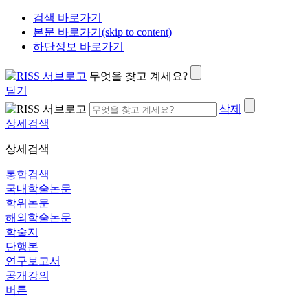
검색 바로가기
본문 바로가기(skip to content)
하단정보 바로가기
무엇을 찾고 계세요?
닫기
삭제
상세검색
상세검색
통합검색
국내학술논문
학위논문
해외학술논문
학술지
단행본
연구보고서
공개강의
버튼