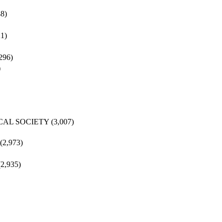
48)
21)
296)
)
CAL SOCIETY
(3,007)
(2,973)
(2,935)