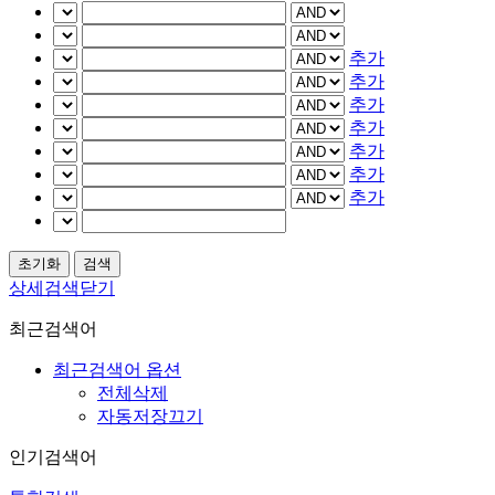
추가
추가
추가
추가
추가
추가
추가
상세검색닫기
최근검색어
최근검색어 옵션
전체삭제
자동저장끄기
인기검색어