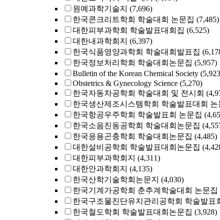
원예과학기술지
(7,696)
한국콘크리트학회 학술대회 논문집
(7,485)
대한피부과학회 학술발표대회집
(6,525)
대한내과학회지
(6,397)
한국식품영양과학회 학술대회발표집
(6,17
한국정보처리학회 학술대회논문집
(5,957)
Bulletin of the Korean Chemical Society
(5,923
Obstetrics & Gynecology Science
(5,270)
한국자동차공학회 학술대회 및 전시회
(4,9
한국생산제조시스템학회 학술발표대회 논
한국항공우주학회 학술발표회 논문집
(4,6
한국소음진동공학회 학술대회논문집
(4,55
한국응용곤충학회 학술대회논문집
(4,485)
대한설비공학회 학술발표대회논문집
(4,42
대한피부과학회지
(4,311)
대한안과학회지
(4,135)
한국산학기술학회논문지
(4,030)
한국기계가공학회 춘추계학술대회 논문집
한국구조물진단유지관리공학회 학술발표회
한국철도학회 학술발표대회논문집
(3,928)