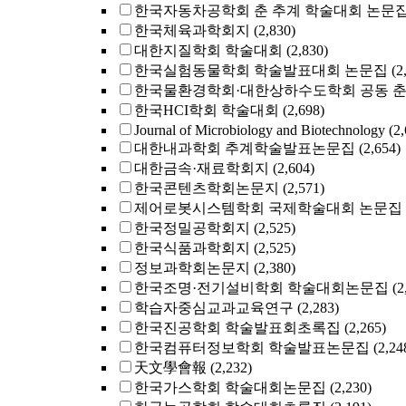
한국자동차공학회 춘 추계 학술대회 논문
한국체육과학회지
(2,830)
대한지질학회 학술대회
(2,830)
한국실험동물학회 학술발표대회 논문집
(2
한국물환경학회·대한상하수도학회 공동 
한국HCI학회 학술대회
(2,698)
Journal of Microbiology and Biotechnology
(2
대한내과학회 추계학술발표논문집
(2,654)
대한금속·재료학회지
(2,604)
한국콘텐츠학회논문지
(2,571)
제어로봇시스템학회 국제학술대회 논문집
한국정밀공학회지
(2,525)
한국식품과학회지
(2,525)
정보과학회논문지
(2,380)
한국조명·전기설비학회 학술대회논문집
(2
학습자중심교과교육연구
(2,283)
한국진공학회 학술발표회초록집
(2,265)
한국컴퓨터정보학회 학술발표논문집
(2,24
天文學會報
(2,232)
한국가스학회 학술대회논문집
(2,230)