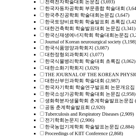
전력전자학술대회 논문집
(3,693)
한국자동차공학회 부문종합 학술대회
(3,6
한국추진공학회 학술대회논문집
(3,647)
한국토양비료학회 학술발표회 초록집
(3,4
대한건축학회 학술발표대회 논문집
(3,341)
한국신재생에너지학회 학술대회논문집
(3,
Journal of Korean neurosurgical society
(3,198
한국식품영양과학회지
(3,087)
대한정형외과학회지
(3,077)
한국식물병리학회 학술대회 초록집
(3,062)
대한소화기학회지
(3,029)
THE JOURNAL OF THE KOREAN PHYSI
대한산부인과학회 학술대회
(2,987)
한국자기학회 학술연구발표회 논문개요집
한국소성가공학회 학술대회 논문집
(2,958)
생화학분자생물학회 춘계학술발표논문집
공동 춘계학술발표회
(2,920)
Tuberculosis and Respiratory Diseases
(2,909)
전기학회논문지
(2,906)
한국농업기계학회 학술발표논문집
(2,884)
Proceedings of KIIT Conference
(2,868)