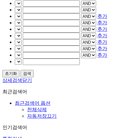
추가
추가
추가
추가
추가
추가
추가
상세검색닫기
최근검색어
최근검색어 옵션
전체삭제
자동저장끄기
인기검색어