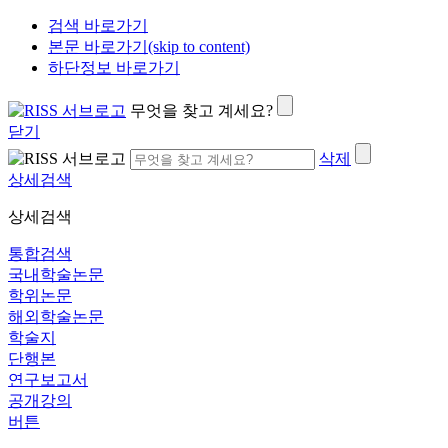
검색 바로가기
본문 바로가기(skip to content)
하단정보 바로가기
무엇을 찾고 계세요?
닫기
삭제
상세검색
상세검색
통합검색
국내학술논문
학위논문
해외학술논문
학술지
단행본
연구보고서
공개강의
버튼