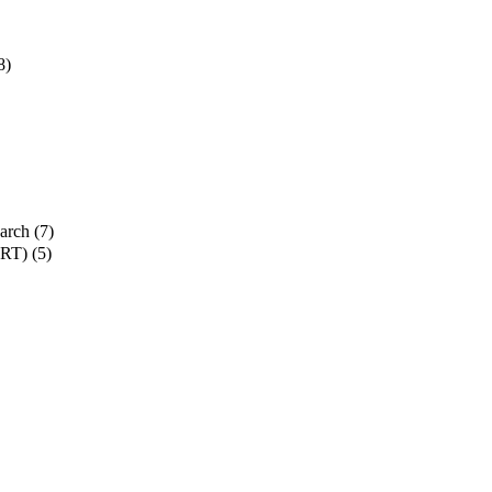
8)
earch
(7)
SRT)
(5)