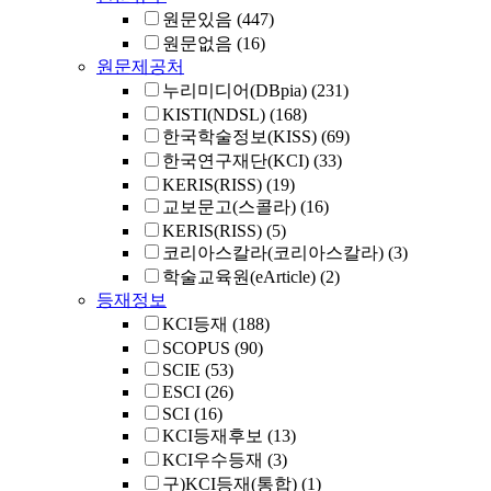
원문있음
(447)
원문없음
(16)
원문제공처
누리미디어(DBpia)
(231)
KISTI(NDSL)
(168)
한국학술정보(KISS)
(69)
한국연구재단(KCI)
(33)
KERIS(RISS)
(19)
교보문고(스콜라)
(16)
KERIS(RISS)
(5)
코리아스칼라(코리아스칼라)
(3)
학술교육원(eArticle)
(2)
등재정보
KCI등재
(188)
SCOPUS
(90)
SCIE
(53)
ESCI
(26)
SCI
(16)
KCI등재후보
(13)
KCI우수등재
(3)
구)KCI등재(통합)
(1)