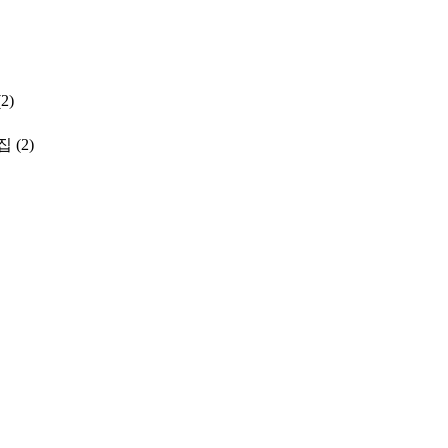
(2)
집
(2)