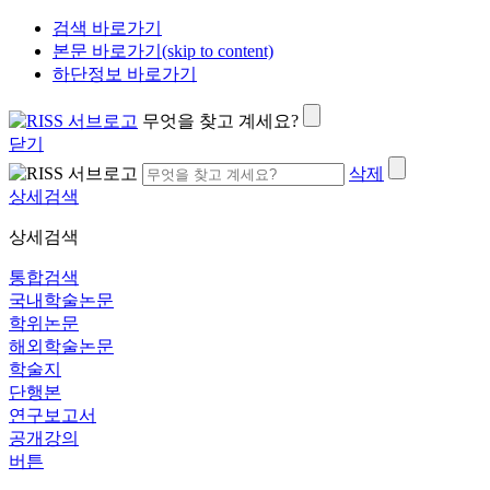
검색 바로가기
본문 바로가기(skip to content)
하단정보 바로가기
무엇을 찾고 계세요?
닫기
삭제
상세검색
상세검색
통합검색
국내학술논문
학위논문
해외학술논문
학술지
단행본
연구보고서
공개강의
버튼