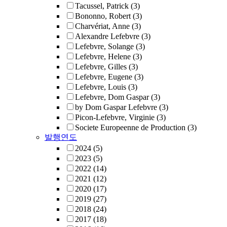
Tacussel, Patrick
(3)
Bononno, Robert
(3)
Charvériat, Anne
(3)
Alexandre Lefebvre
(3)
Lefebvre, Solange
(3)
Lefebvre, Helene
(3)
Lefebvre, Gilles
(3)
Lefebvre, Eugene
(3)
Lefebvre, Louis
(3)
Lefebvre, Dom Gaspar
(3)
by Dom Gaspar Lefebvre
(3)
Picon-Lefebvre, Virginie
(3)
Societe Europeenne de Production
(3)
발행연도
2024
(5)
2023
(5)
2022
(14)
2021
(12)
2020
(17)
2019
(27)
2018
(24)
2017
(18)