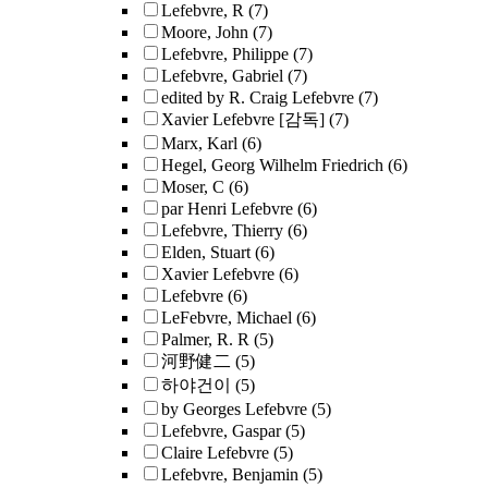
Lefebvre, R
(7)
Moore, John
(7)
Lefebvre, Philippe
(7)
Lefebvre, Gabriel
(7)
edited by R. Craig Lefebvre
(7)
Xavier Lefebvre [감독]
(7)
Marx, Karl
(6)
Hegel, Georg Wilhelm Friedrich
(6)
Moser, C
(6)
par Henri Lefebvre
(6)
Lefebvre, Thierry
(6)
Elden, Stuart
(6)
Xavier Lefebvre
(6)
Lefebvre
(6)
LeFebvre, Michael
(6)
Palmer, R. R
(5)
河野健二
(5)
하야건이
(5)
by Georges Lefebvre
(5)
Lefebvre, Gaspar
(5)
Claire Lefebvre
(5)
Lefebvre, Benjamin
(5)