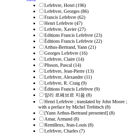
Lefebvre, Henri
(196)
Lefebvre, Georges
(86)
Francis Lefebvre
(62)
Henri Lefebvre
(47)
Lefebvre, Xavier
(27)
Editions Francis Lefebvre
(23)
Éditions Francis Lefebvre
(22)
Arthus-Bertrand, Yann
(21)
Georges Lefebvre
(16)
Lefebvre, Claire
(14)
Plisson, Pascal
(14)
Lefebvre, Jean-Pierre
(13)
Lefebvre, Alexandre
(11)
Lefebvre, R. Craig
(9)
Éditions Francis Lefebvre
(9)
앙리 르페브르 지음
(8)
Henri Lefebvre ; translated by John Moore ;
with a preface by Michel Trebitsch
(8)
[Yann Arthus-Bertrand presented]
(8)
Amar, Armand
(8)
Remilleux, Jean-Louis
(8)
Lefebvre, Charles
(7)