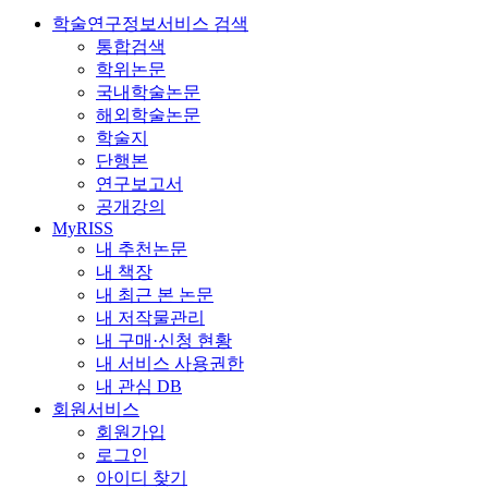
학술연구정보서비스 검색
통합검색
학위논문
국내학술논문
해외학술논문
학술지
단행본
연구보고서
공개강의
MyRISS
내 추천논문
내 책장
내 최근 본 논문
내 저작물관리
내 구매·신청 현황
내 서비스 사용권한
내 관심 DB
회원서비스
회원가입
로그인
아이디 찾기