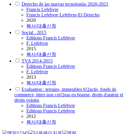
Derecho de las nuevas tecnologías 2020-2021
Francis
Lefebvre
Francis Lefebvre Lefebvre-El Derecho
2020
복사/대출신청
Social . 2015
Editions Francis
Lefebvre
F. Lefebvre
2015
복사/대출신청
TVA 2014-2015
Éditions Francis
Lefebvre
F. Lefebvre
2013
복사/대출신청
Evaluation : terrains, immeubles b!2actis, fonds de
commerce, titres non cot!2eas en bourse, droits d'auteur et
droits voisins
Editions Francis
Lefebvre
Editions Francis Lefebvre
2012
복사/대출신청
1
2
3
4
5