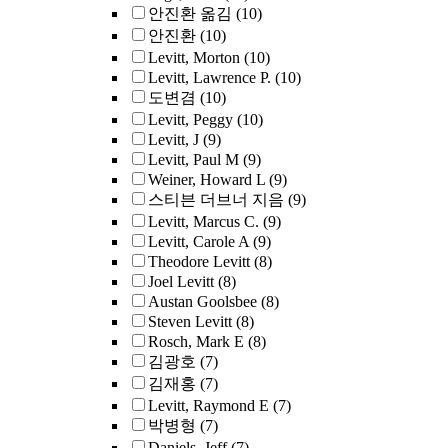
안진환 옮김
(10)
안진환
(10)
Levitt, Morton
(10)
Levitt, Lawrence P.
(10)
도변겸
(10)
Levitt, Peggy
(10)
Levitt, J
(9)
Levitt, Paul M
(9)
Weiner, Howard L
(9)
스티븐 더브너 지음
(9)
Levitt, Marcus C.
(9)
Levitt, Carole A
(9)
Theodore Levitt
(8)
Joel Levitt
(8)
Austan Goolsbee
(8)
Steven Levitt
(8)
Rosch, Mark E
(8)
김광호
(7)
김재홍
(7)
Levitt, Raymond E
(7)
박병형
(7)
Daniels, Jeff
(7)