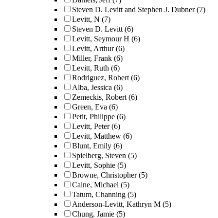
Steven D. Levitt and Stephen J. Dubner
(7)
Levitt, N
(7)
Steven D. Levitt
(6)
Levitt, Seymour H
(6)
Levitt, Arthur
(6)
Miller, Frank
(6)
Levitt, Ruth
(6)
Rodriguez, Robert
(6)
Alba, Jessica
(6)
Zemeckis, Robert
(6)
Green, Eva
(6)
Petit, Philippe
(6)
Levitt, Peter
(6)
Levitt, Matthew
(6)
Blunt, Emily
(6)
Spielberg, Steven
(5)
Levitt, Sophie
(5)
Browne, Christopher
(5)
Caine, Michael
(5)
Tatum, Channing
(5)
Anderson-Levitt, Kathryn M
(5)
Chung, Jamie
(5)