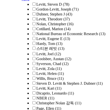
Levitt, Steven D
(78)
Gordon-Levitt, Joseph
(71)
Dubner, Stephen J
(43)
Levitt, Theodore
(37)
Nolan, Christopher
(16)
Cotillard, Marion
(14)
National Bureau of Economic Research
(13)
Levitt, Eugene E
(13)
Hardy, Tom
(13)
스티븐 레빗
(13)
Levitt, Joel
(12)
Goolsbee, Austan
(12)
Syverson, Chad
(12)
Levitt, Zola
(11)
Levitt, Helen
(11)
Willis, Bruce
(11)
Steven D. Levitt & Stephen J. Dubner
(11)
Levitt, Kari
(11)
Dicaprio, Leonardo
(11)
NBER
(11)
Christopher Nolan 감독
(11)
Page, Ellen
(11)