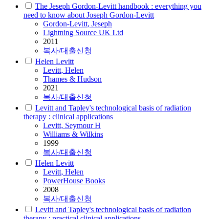
The Jeseph Gordon-Levitt handbook : everything you
need to know about Joseph Gordon-Levitt
Gordon-
Levitt
, Jeseph
Lightning Source UK Ltd
2011
복사/대출신청
Helen Levitt
Levitt
, Helen
Thames & Hudson
2021
복사/대출신청
Levitt and Tapley's technological basis of radiation
therapy : clinical applications
Levitt
, Seymour H
Williams & Wilkins
1999
복사/대출신청
Helen Levitt
Levitt
, Helen
PowerHouse Books
2008
복사/대출신청
Levitt and Tapley's technological basis of radiation
therapy : practical clinical applications