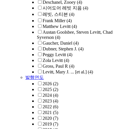
Deschanel, Zooey
(4)
시어도어 레빗 지음
(4)
레빗, 스티븐
(4)
Frank Miller
(4)
Matthew Levitt
(4)
Austan Goolsbee, Steven Levitt, Chad
Syverson
(4)
Gaucher, Daniel
(4)
Dubner, Stephen J.
(4)
Peggy Levitt
(4)
Zola Levitt
(4)
Gross, Paul R
(4)
Levitt, Mary J. ... [et al.]
(4)
발행연도
2026
(2)
2025
(2)
2024
(4)
2023
(4)
2022
(6)
2021
(5)
2020
(7)
2019
(7)