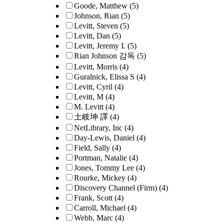
Goode, Matthew
(5)
Johnson, Rian
(5)
Levitt, Steven
(5)
Levitt, Dan
(5)
Levitt, Jeremy I.
(5)
Rian Johnson 감독
(5)
Levitt, Morris
(4)
Guralnick, Elissa S
(4)
Levitt, Cyril
(4)
Levitt, M
(4)
M. Levitt
(4)
土岐坤 譯
(4)
NetLibrary, Inc
(4)
Day-Lewis, Daniel
(4)
Field, Sally
(4)
Portman, Natalie
(4)
Jones, Tommy Lee
(4)
Rourke, Mickey
(4)
Discovery Channel (Firm)
(4)
Frank, Scott
(4)
Carroll, Michael
(4)
Webb, Marc
(4)