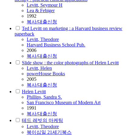
Levitt
, Seymour H
Lea & Febiger
1992
복사/대출신청
Ted Levitt on marketing : a Harvard business review
paperback
Levitt
, Theodore
Harvard Business School Pub.
2006
복사/대출신청
Slide show : the color photographs of Helen Levitt
Levitt
, Helen
powerHouse Books
2005
복사/대출신청
Helen Levitt
Phillips, Sandra S.
San Francisco Museum of Modern Art
1991
복사/대출신청
테드 레빗의 마케팅
Levitt
, Theodore
북이십일 21세기북스