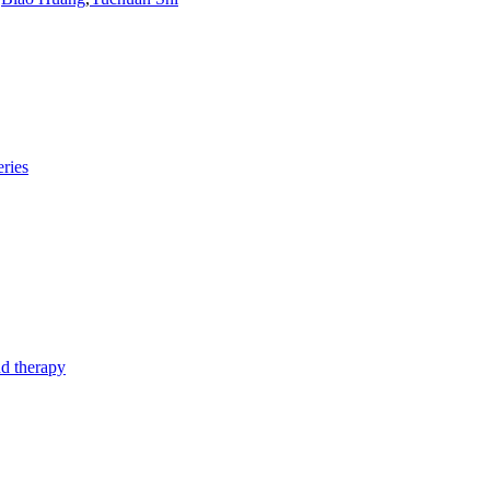
ries
nd therapy