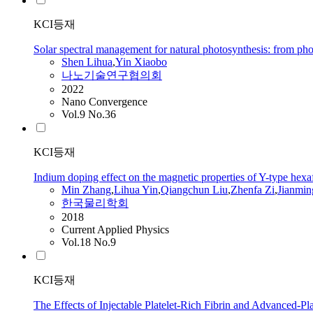
KCI등재
Solar spectral management for natural photosynthesis: from phot
Shen
Lihua
,
Yin
Xiaobo
나노기술연구협의회
2022
Nano Convergence
Vol.9 No.36
KCI등재
Indium doping effect on the magnetic properties of Y-type he
Min Zhang
,
Lihua
Yin
,
Qiangchun Liu
,
Zhenfa Zi
,
Jianmin
한국물리학회
2018
Current Applied Physics
Vol.18 No.9
KCI등재
The Effects of Injectable Platelet-Rich Fibrin and Advanced-Plate