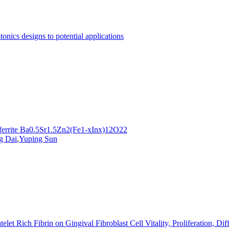
onics designs to potential applications
xaferrite Ba0.5Sr1.5Zn2(Fe1-xInx)12O22
g Dai
,
Yuping Sun
let Rich Fibrin on Gingival Fibroblast Cell Vitality, Proliferation, Diff