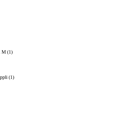
d M
(1)
ppli
(1)