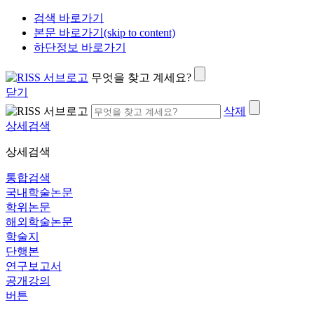
검색 바로가기
본문 바로가기(skip to content)
하단정보 바로가기
무엇을 찾고 계세요?
닫기
삭제
상세검색
상세검색
통합검색
국내학술논문
학위논문
해외학술논문
학술지
단행본
연구보고서
공개강의
버튼