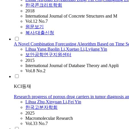
한국콘크리트학회
2018
International Journal of Concrete Structures and M
Vol.12 No.7
원문보기
복사/대출신청
A Novel Combination Forecasting Algorithm Based on Time Se
Lihua
Yang
,
Baolin Li
,
Xuetao Li
,
Lvjiang
Yin
보안공학연구지원센터
2015
International Journal of Database Theory and Appli
Vol.8 No.2
KCI등재
Research progress of porous drug carriers in tumor diagnosis a
Lihua
Zhu
,
Xinyuan Li
,
Fei
Yin
한국고분자학회
2025
Macromolecular Research
Vol.33 No.7