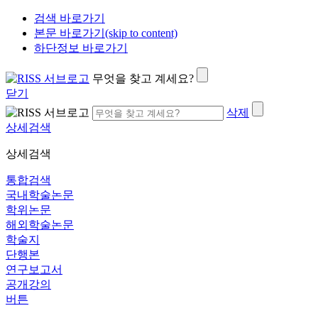
검색 바로가기
본문 바로가기(skip to content)
하단정보 바로가기
무엇을 찾고 계세요?
닫기
삭제
상세검색
상세검색
통합검색
국내학술논문
학위논문
해외학술논문
학술지
단행본
연구보고서
공개강의
버튼