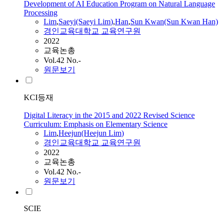
Development of AI Education Program on Natural Language
Processing
Lim
,
Saeyi(Saeyi
Lim
)
,
Han
,
Sun Kwan(Sun Kwan Han)
경인교육대학교 교육연구원
2022
교육논총
Vol.42 No.-
원문보기
KCI등재
Digital Literacy in the 2015 and 2022 Revised Science
Curriculum: Emphasis on Elementary Science
Lim
,
Heejun(Heejun
Lim
)
경인교육대학교 교육연구원
2022
교육논총
Vol.42 No.-
원문보기
SCIE