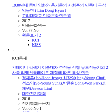
1930년대 중반 임화와 홍기문의 사회주의 민족어 구상
임동현 (
Lim
Dong Hyun )
고려대학교 민족문화연구원
2017
민족문화연구
Vol.77 No.-
원문보기
2
KCI
KISS
KCI등재
컨테이너 검색기 이송대차 추진용 선형 유도전동기의 2
차측 리액션플레이트 재질에 따른 특성 연구
정재훈(Jae-Hoon Jeong)
,
최장영(Jang-Young Choi)
,
성소영(So-Young Sung)
,
박종원(Jong-Won Park)
,
임
재원(Jaewon
Lim
)
대한전기학회
2016
전기학회논문지
Vol.65 No.1