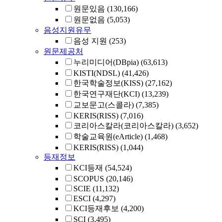
원문있음
(130,166)
원문없음
(5,053)
음성지원유무
음성 지원
(253)
원문제공처
누리미디어(DBpia)
(63,613)
KISTI(NDSL)
(41,426)
한국학술정보(KISS)
(27,162)
한국연구재단(KCI)
(13,239)
교보문고(스콜라)
(7,385)
KERIS(RISS)
(7,016)
코리아스칼라(코리아스칼라)
(3,652)
학술교육원(eArticle)
(1,468)
KERIS(RISS)
(1,044)
등재정보
KCI등재
(54,524)
SCOPUS
(20,146)
SCIE
(11,132)
ESCI
(4,297)
KCI등재후보
(4,200)
SCI
(3,495)