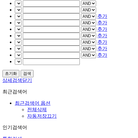
추가
추가
추가
추가
추가
추가
추가
상세검색닫기
최근검색어
최근검색어 옵션
전체삭제
자동저장끄기
인기검색어