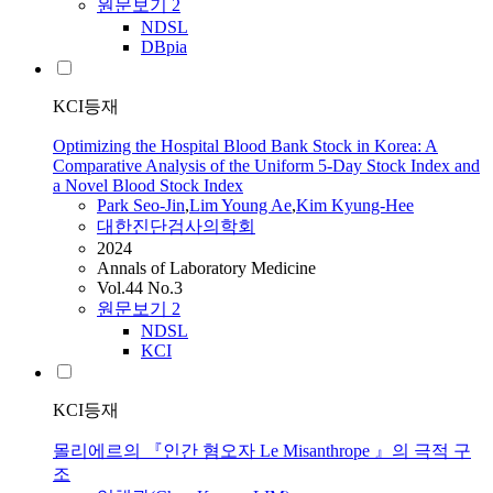
원문보기
2
NDSL
DBpia
KCI등재
Optimizing the Hospital Blood Bank Stock in Korea: A
Comparative Analysis of the Uniform 5-Day Stock Index and
a Novel Blood Stock Index
Park Seo-Jin
,
Lim
Young Ae
,
Kim Kyung-Hee
대한진단검사의학회
2024
Annals of Laboratory Medicine
Vol.44 No.3
원문보기
2
NDSL
KCI
KCI등재
몰리에르의 『인간 혐오자 Le Misanthrope 』의 극적 구
조