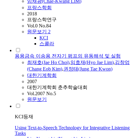
임채광(Chae-Kwang
LIM
)
프랑스학회
2018
프랑스학연구
Vol.0 No.84
원문보기
2
KCI
스콜라
용융금속 이송용 전자기 펌프의 유동해석 및 실험
최재호(Jae Ho Choi)
,
임효재(Hyo Jae
Lim
)
,
김창업
(Chang Eob Kim)
,
권정태(Jung Tae Kwon)
대한기계학회
2007
대한기계학회 춘추학술대회
Vol.2007 No.5
원문보기
KCI등재
Using Text-to-Speech Technology for Integrative Listening
Tasks