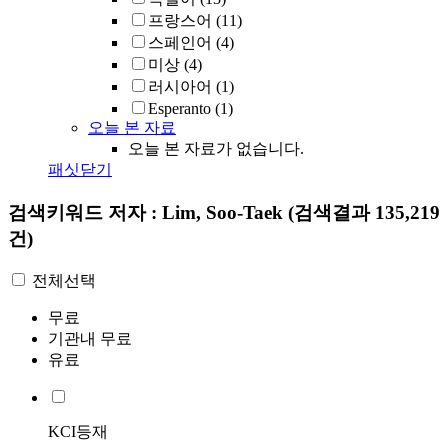
프랑스어
(11)
스페인어
(4)
미상
(4)
러시아어
(1)
Esperanto
(1)
오늘 본 자료
오늘 본 자료가 없습니다.
패싯닫기
검색키워드
저자 : Lim, Soo-Taek
(검색결과 135,219
건)
전체선택
무료
기관내 무료
유료
KCI등재