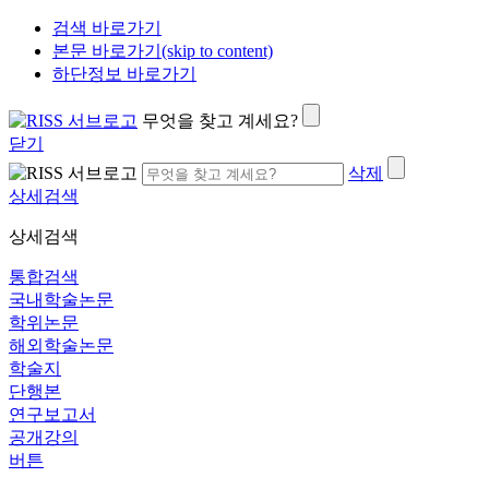
검색 바로가기
본문 바로가기(skip to content)
하단정보 바로가기
무엇을 찾고 계세요?
닫기
삭제
상세검색
상세검색
통합검색
국내학술논문
학위논문
해외학술논문
학술지
단행본
연구보고서
공개강의
버튼