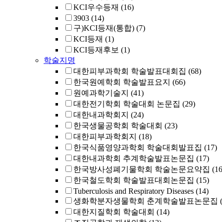
KCI우수등재
(16)
3903
(14)
구)KCI등재(통합)
(7)
KCI등재
(1)
KCI등재후보
(1)
학술지명
대한피부과학회 학술발표대회집
(68)
한국원예학회 학술발표요지
(66)
원예과학기술지
(41)
대한전기학회 학술대회 논문집
(29)
대한내과학회지
(24)
한국생물공학회 학술대회
(23)
대한피부과학회지
(18)
한국식품영양과학회 학술대회발표집
(17)
대한내과학회 추계학술발표논문집
(17)
한국방사성폐기물학회 학술논문요약집
(16
한국철도학회 학술발표대회논문집
(15)
Tuberculosis and Respiratory Diseases
(14)
생화학분자생물학회 춘계학술발표논문집
대한지질학회 학술대회
(14)