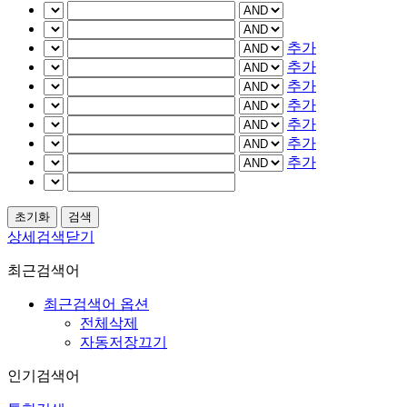
추가
추가
추가
추가
추가
추가
추가
상세검색닫기
최근검색어
최근검색어 옵션
전체삭제
자동저장끄기
인기검색어