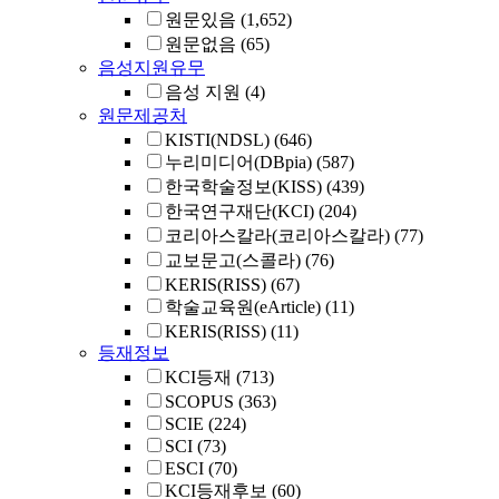
원문있음
(1,652)
원문없음
(65)
음성지원유무
음성 지원
(4)
원문제공처
KISTI(NDSL)
(646)
누리미디어(DBpia)
(587)
한국학술정보(KISS)
(439)
한국연구재단(KCI)
(204)
코리아스칼라(코리아스칼라)
(77)
교보문고(스콜라)
(76)
KERIS(RISS)
(67)
학술교육원(eArticle)
(11)
KERIS(RISS)
(11)
등재정보
KCI등재
(713)
SCOPUS
(363)
SCIE
(224)
SCI
(73)
ESCI
(70)
KCI등재후보
(60)