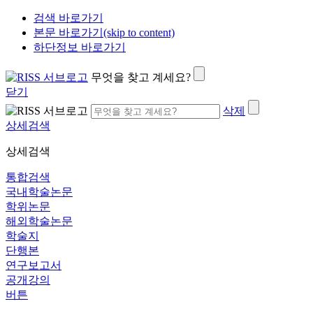
검색 바로가기
본문 바로가기(skip to content)
하단정보 바로가기
무엇을 찾고 계세요?
닫기
삭제
상세검색
상세검색
통합검색
국내학술논문
학위논문
해외학술논문
학술지
단행본
연구보고서
공개강의
버튼