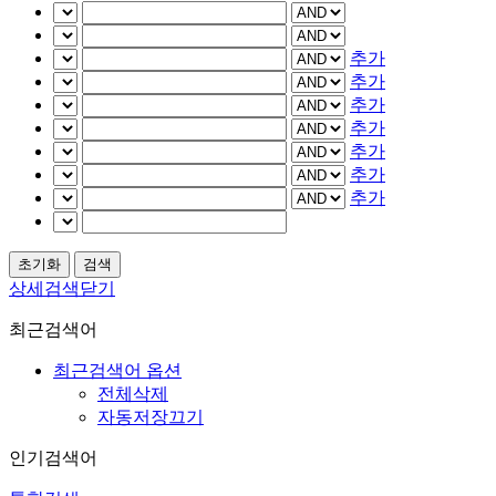
추가
추가
추가
추가
추가
추가
추가
상세검색닫기
최근검색어
최근검색어 옵션
전체삭제
자동저장끄기
인기검색어