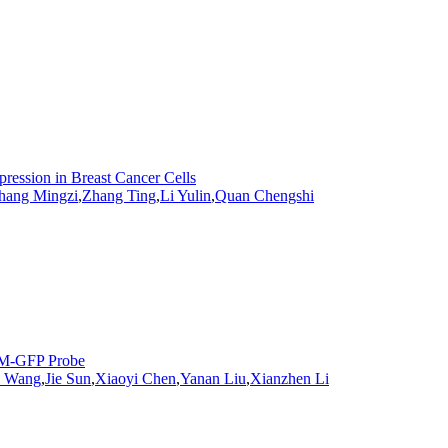
pression in Breast Cancer Cells
hang Mingzi
,
Zhang Ting
,
Li Yulin
,
Quan Chengshi
CBM-GFP Probe
Wang
,
Jie Sun
,
Xiaoyi Chen
,
Yanan
Liu
,
Xianzhen Li