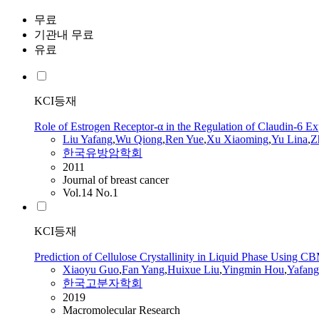
무료
기관내 무료
유료
KCI등재
Role of Estrogen Receptor-α in the Regulation of Claudin-6 Ex
Liu
Yafang
,
Wu Qiong
,
Ren Yue
,
Xu Xiaoming
,
Yu Lina
,
Z
한국유방암학회
2011
Journal of breast cancer
Vol.14 No.1
KCI등재
Prediction of Cellulose Crystallinity in Liquid Phase Using 
Xiaoyu Guo
,
Fan
Yang
,
Huixue
Liu
,
Yingmin Hou
,
Yafang
한국고분자학회
2019
Macromolecular Research