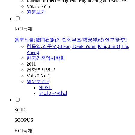
Journal of Electromagnetic Engineering and Science
Vol.25 No.5
원문보기
KCI등재
용문석굴(龍門石窟)의 탑형부조(塔形浮彫) 연구(硏究)
천득염
,
김준오
,
Cheon, Deuk-
Youm
,
Kim, Jun-O
,
Liu
,
Zheng
한국건축역사학회
2011
건축역사연구
Vol.20 No.1
원문보기
2
NDSL
코리아스칼라
SCIE
SCOPUS
KCI등재