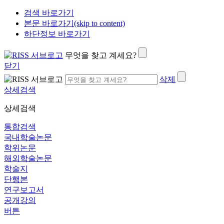
검색 바로가기
본문 바로가기(skip to content)
하단정보 바로가기
무엇을 찾고 계세요?
닫기
삭제
상세검색
상세검색
통합검색
국내학술논문
학위논문
해외학술논문
학술지
단행본
연구보고서
공개강의
버튼