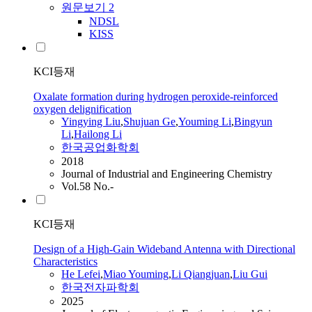
원문보기
2
NDSL
KISS
KCI등재
Oxalate formation during hydrogen peroxide-reinforced
oxygen delignification
Yingying
Liu
,
Shujuan Ge
,
Youming
Li
,
Bingyun
Li
,
Hailong Li
한국공업화학회
2018
Journal of Industrial and Engineering Chemistry
Vol.58 No.-
KCI등재
Design of a High-Gain Wideband Antenna with Directional
Characteristics
He Lefei
,
Miao
Youming
,
Li Qiangjuan
,
Liu
Gui
한국전자파학회
2025