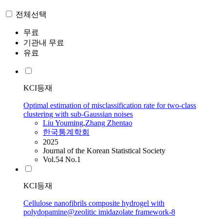
전체선택
무료
기관내 무료
유료
KCI등재
Optimal estimation of misclassification rate for two-class
clustering with sub-Gaussian noises
Liu
Youming
,
Zhang Zhentao
한국통계학회
2025
Journal of the Korean Statistical Society
Vol.54 No.1
KCI등재
Cellulose nanofibrils composite hydrogel with
polydopamine@zeolitic imidazolate framework-8