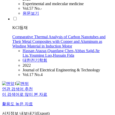
Experimental and molecular medicine
Vol.57 No.-
원문보기
KCI등재
Comparative Thermal Analysis of Carbon Nanotubes and
Their Metal Composites with Copper and Aluminum as
Winding Material in Induction Motor
Hassan Atazaz
,
Quanfang Chen
,
Abbas Sajid
,
Jie
Liu
,
Youming
Luo
,
Hussain Fida
대한전기학회
2022
Journal of Electrical Engineering & Technology
Vol.17 No.4
1
연관 검색어 추천
이 검색어로 많이 본 자료
활용도 높은 자료
서지정보 내보내기(Export)