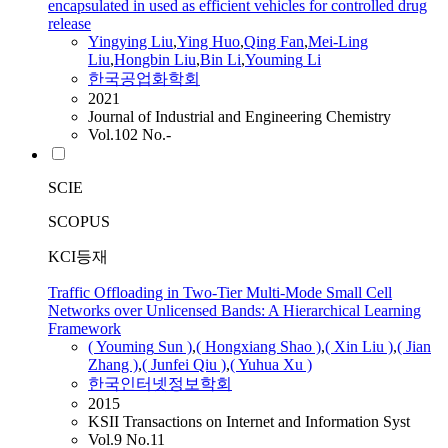
encapsulated in used as efficient vehicles for controlled drug
release
Yingying
Liu
,
Ying Huo
,
Qing Fan
,
Mei-
Ling
Liu
,
Hongbin
Liu
,
Bin Li
,
Youming
Li
한국공업화학회
2021
Journal of Industrial and Engineering Chemistry
Vol.102 No.-
SCIE
SCOPUS
KCI등재
Traffic Offloading in Two-Tier Multi-Mode Small Cell
Networks over Unlicensed Bands: A Hierarchical Learning
Framework
(
Youming
Sun )
,
( Hongxiang Shao )
,
( Xin
Liu
)
,
( Jian
Zhang )
,
( Junfei Qiu )
,
( Yuhua Xu )
한국인터넷정보학회
2015
KSII Transactions on Internet and Information Syst
Vol.9 No.11