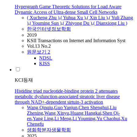
Hypergraph Game Theoretic Solutions for Load Aware
Dynamic Access of Ultra-dense Small Cell Networks
( Xucheng Zhu )
,
( Yuhua Xu )
,
( Xin
Liu
)
,
( Yuli Zhang
)
,
(
Youming
Sun )
,
( Zhiyong Du )
,
( Dianxiong
Liu
)
한국인터넷정보학회
2019
KSII Transactions on Internet and Information Syst
Vol.13 No.2
원문보기
2
NDSL
KISS
KCI등재
Histidine triad nucleotide-binding protein 2 attenuates
metabolic dysfunction-associated steatotic liver disease
through NAD+-dependent sirtuin-3 activation
Wang Qinqiu
,
Guo Yanjun
,
Chen Shenghui
,
Liu
Zhening
,
Wang Xinyu
,
Huang Hangkai
,
Shen Qi-
en
,
Yang
Ling
,
Li Meng
,
Li
Youming
,
Yu Chaohui
,
Xu
Chengfu
생화학분자생물학회
2025