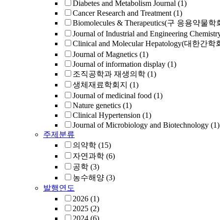
Diabetes and Metabolism Journal
(1)
Cancer Research and Treatment
(1)
Biomolecules & Therapeutics(구 응용약물
Journal of Industrial and Engineering Chemistr
Clinical and Molecular Hepatology(대한간
Journal of Magnetics
(1)
Journal of information display
(1)
조직공학과 재생의학
(1)
생체재료학회지
(1)
Journal of medicinal food
(1)
Nature genetics
(1)
Clinical Hypertension
(1)
Journal of Microbiology and Biotechnology
(1)
주제분류
의약학
(15)
자연과학
(6)
공학
(3)
농수해양
(3)
발행연도
2026
(1)
2025
(2)
2024
(6)