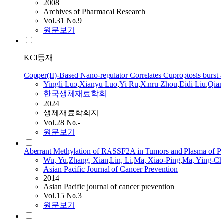
2008
Archives of Pharmacal Research
Vol.31 No.9
원문보기
KCI등재
Copper(II)-Based Nano-regulator Correlates Cuproptosis burs
Yingli Luo
,
Xianyu Luo
,
Yi Ru
,
Xinru Zhou
,
Didi Liu
,
Qia
한국생체재료학회
2024
생체재료학회지
Vol.28 No.-
원문보기
Aberrant Methylation of RASSF2A in Tumors and Plasma of Pat
Wu
, Yu
,
Zhang, Xian
,
Lin, Li
,
Ma
, Xiao-Ping
,
Ma
,
Ying
-C
Asian Pacific Journal of Cancer Prevention
2014
Asian Pacific journal of cancer prevention
Vol.15 No.3
원문보기