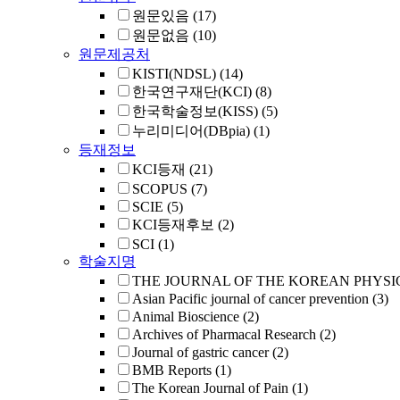
원문있음
(17)
원문없음
(10)
원문제공처
KISTI(NDSL)
(14)
한국연구재단(KCI)
(8)
한국학술정보(KISS)
(5)
누리미디어(DBpia)
(1)
등재정보
KCI등재
(21)
SCOPUS
(7)
SCIE
(5)
KCI등재후보
(2)
SCI
(1)
학술지명
THE JOURNAL OF THE KOREAN PHYSI
Asian Pacific journal of cancer prevention
(3)
Animal Bioscience
(2)
Archives of Pharmacal Research
(2)
Journal of gastric cancer
(2)
BMB Reports
(1)
The Korean Journal of Pain
(1)