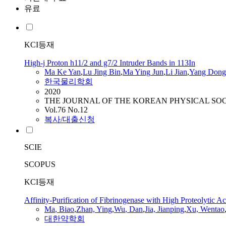
유료
KCI등재
High-j Proton h11/2 and g7/2 Intruder Bands in 113In
Ma
Ke Yan
,
Lu Jing Bin
,
Ma
Ying
Jun
,
Li Jian
,
Yang Dong
한국물리학회
2020
THE JOURNAL OF THE KOREAN PHYSICAL SO
Vol.76 No.12
복사/대출신청
SCIE
SCOPUS
KCI등재
Affinity-Purification of Fibrinogenase with High Proteolytic 
Ma
, Biao
,
Zhan,
Ying
,
Wu
, Dan
,
Jia, Jianping
,
Xu, Wentao
대한약학회