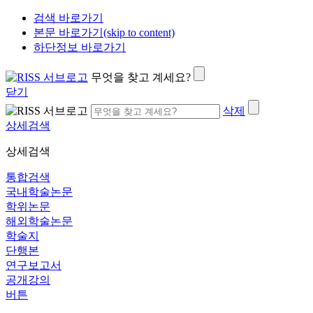
검색 바로가기
본문 바로가기(skip to content)
하단정보 바로가기
무엇을 찾고 계세요?
닫기
삭제
상세검색
상세검색
통합검색
국내학술논문
학위논문
해외학술논문
학술지
단행본
연구보고서
공개강의
버튼