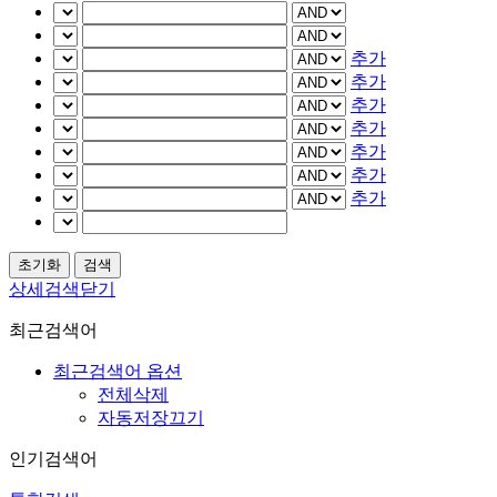
추가
추가
추가
추가
추가
추가
추가
상세검색닫기
최근검색어
최근검색어 옵션
전체삭제
자동저장끄기
인기검색어