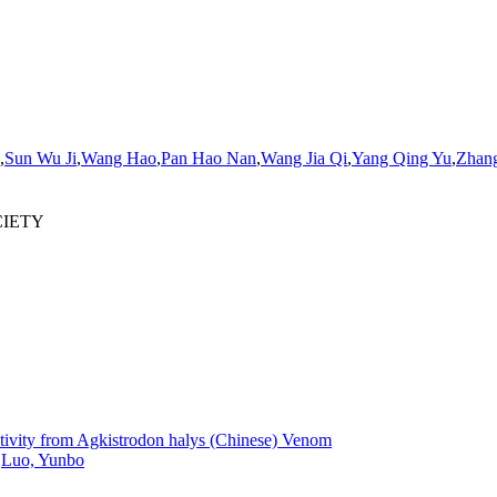
,
Sun
Wu
Ji
,
Wang Hao
,
Pan Hao Nan
,
Wang Jia Qi
,
Yang Qing Yu
,
Zhan
CIETY
Activity from Agkistrodon halys (Chinese) Venom
,
Luo, Yunbo