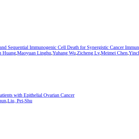
t and Sequential Immunogenic Cell Death for Synergistic Cancer Immu
n Huang
,
Maoyuan Linghu
,
Yuhang
Wu
,
Zicheng Lv
,
Meimei Chen
,
Yin
ients with Epithelial Ovarian Cancer
hun
,
Liu, Pei-Shu