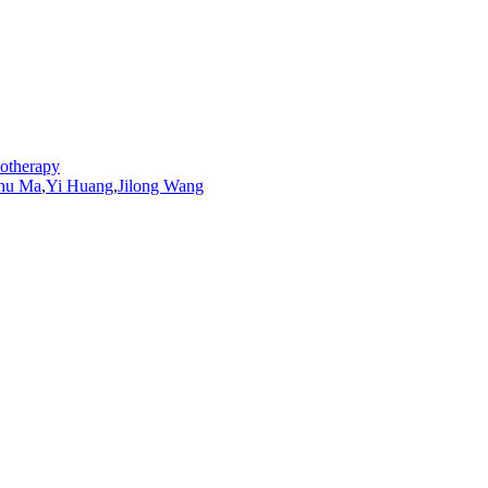
notherapy
chu
Ma
,
Yi Huang
,
Jilong Wang