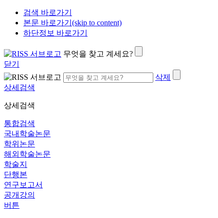
검색 바로가기
본문 바로가기(skip to content)
하단정보 바로가기
무엇을 찾고 계세요?
닫기
삭제
상세검색
상세검색
통합검색
국내학술논문
학위논문
해외학술논문
학술지
단행본
연구보고서
공개강의
버튼