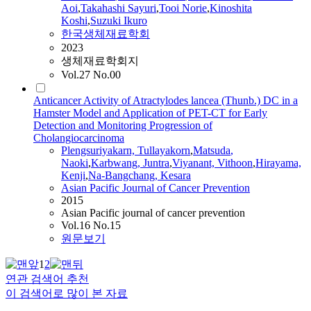
Aoi
,
Takahashi Sayuri
,
Tooi Norie
,
Kinoshita
Koshi
,
Suzuki Ikuro
한국생체재료학회
2023
생체재료학회지
Vol.27 No.00
Anticancer Activity of Atractylodes lancea (Thunb.) DC in a
Hamster Model and Application of PET-CT for Early
Detection and Monitoring Progression of
Cholangiocarcinoma
Plengsuriyakarn, Tullayakorn
,
Matsuda
,
Naoki
,
Karbwang, Juntra
,
Viyanant, Vithoon
,
Hirayama,
Kenji
,
Na
-Bangchang, Kesara
Asian Pacific Journal of Cancer Prevention
2015
Asian Pacific journal of cancer prevention
Vol.16 No.15
원문보기
1
2
연관 검색어 추천
이 검색어로 많이 본 자료