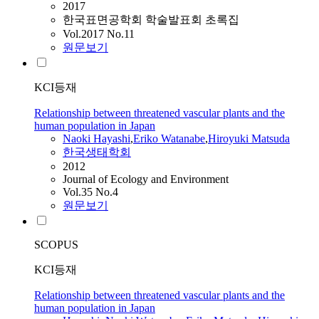
2017
한국표면공학회 학술발표회 초록집
Vol.2017 No.11
원문보기
KCI등재
Relationship between threatened vascular plants and the
human population in Japan
Naoki
Hayashi
,
Eriko Watanabe
,
Hiroyuki
Matsuda
한국생태학회
2012
Journal of Ecology and Environment
Vol.35 No.4
원문보기
SCOPUS
KCI등재
Relationship between threatened vascular plants and the
human population in Japan