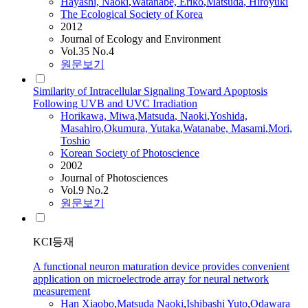
Hayashi,
Naoki
,
Watanabe, Eriko
,
Matsuda
, Hiroyuki
The Ecological Society of Korea
2012
Journal of Ecology and Environment
Vol.35 No.4
원문보기
Similarity of Intracellular Signaling Toward Apoptosis
Following UVB and UVC Irradiation
Horikawa, Miwa
,
Matsuda
,
Naoki
,
Yoshida,
Masahiro
,
Okumura, Yutaka
,
Watanabe, Masami
,
Mori,
Toshio
Korean Society of Photoscience
2002
Journal of Photosciences
Vol.9 No.2
원문보기
KCI등재
A functional neuron maturation device provides convenient
application on microelectrode array for neural network
measurement
Han Xiaobo
,
Matsuda
Naoki
,
Ishibashi Yuto
,
Odawara