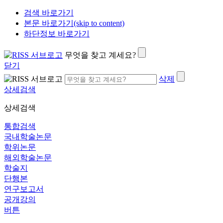
검색 바로가기
본문 바로가기(skip to content)
하단정보 바로가기
무엇을 찾고 계세요?
닫기
삭제
상세검색
상세검색
통합검색
국내학술논문
학위논문
해외학술논문
학술지
단행본
연구보고서
공개강의
버튼