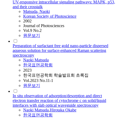
UV-responsive intracellular signaling pathways: MAPK, p53,
and their crosstalk
Matsuda
,
Naoki
Korean Society of Photoscience
2002
Journal of Photosciences
Vol.9 No.2
원문보기
Preparation of surfactant free gold nano-particle dispersed
aqueous solution for surface-enhanced Raman scattering
spectroscopy
Naoki
Matsuda
한국표면공학회
2023
한국표면공학회 학술발표회 초록집
Vol.2023 No.11-1
원문보기
In situ observation of adsorption/desorption and direct
electron transfer reaction of cytochrome c on solid/liquid
interfaces with slab optical waveguide spectroscopy
Naoki
Matsuda
,
Hirotaka Okabe
한국표면공학회