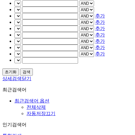
추가
추가
추가
추가
추가
추가
추가
상세검색닫기
최근검색어
최근검색어 옵션
전체삭제
자동저장끄기
인기검색어