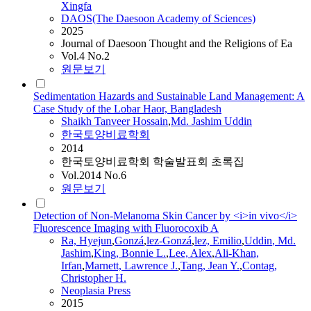
Xingfa
DAOS(The Daesoon Academy of Sciences)
2025
Journal of Daesoon Thought and the Religions of Ea
Vol.4 No.2
원문보기
Sedimentation Hazards and Sustainable Land Management: A
Case Study of the Lobar Haor, Bangladesh
Shaikh Tanveer Hossain
,
Md.
Jashim
Uddin
한국토양비료학회
2014
한국토양비료학회 학술발표회 초록집
Vol.2014 No.6
원문보기
Detection of Non-Melanoma Skin Cancer by <i>in vivo</i>
Fluorescence Imaging with Fluorocoxib A
Ra, Hyejun
,
Gonzá
,
lez-Gonzá
,
lez, Emilio
,
Uddin
,
Md.
Jashim
,
King, Bonnie L.
,
Lee, Alex
,
Ali-Khan,
Irfan
,
Marnett, Lawrence J.
,
Tang, Jean Y.
,
Contag,
Christopher H.
Neoplasia Press
2015