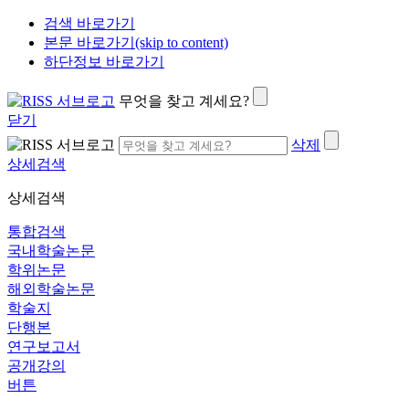
검색 바로가기
본문 바로가기(skip to content)
하단정보 바로가기
무엇을 찾고 계세요?
닫기
삭제
상세검색
상세검색
통합검색
국내학술논문
학위논문
해외학술논문
학술지
단행본
연구보고서
공개강의
버튼