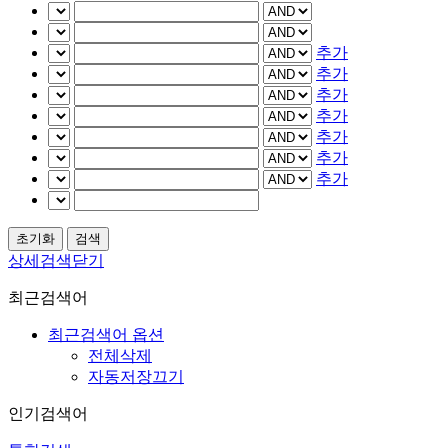
추가
추가
추가
추가
추가
추가
추가
상세검색닫기
최근검색어
최근검색어 옵션
전체삭제
자동저장끄기
인기검색어