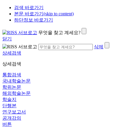
검색 바로가기
본문 바로가기(skip to content)
하단정보 바로가기
무엇을 찾고 계세요?
닫기
삭제
상세검색
상세검색
통합검색
국내학술논문
학위논문
해외학술논문
학술지
단행본
연구보고서
공개강의
버튼