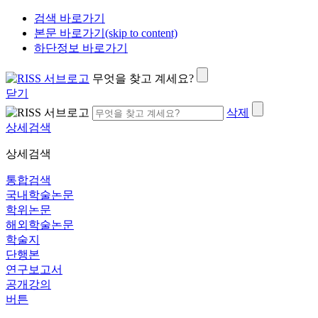
검색 바로가기
본문 바로가기(skip to content)
하단정보 바로가기
무엇을 찾고 계세요?
닫기
삭제
상세검색
상세검색
통합검색
국내학술논문
학위논문
해외학술논문
학술지
단행본
연구보고서
공개강의
버튼