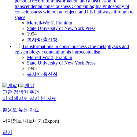
personal record of transformation and a discussion of
transcendental consciousness : containing his Philosophy of
consciousness without an object, and his Pathways through to
space
Merrell-Wolff
, Franklin
State University of New York Press
1994
복사/대출신청
Transformations in consciousness : the metaphysics and
epistemology : containing his introceptualism
Merrell-Wolff
, Franklin
State University of New York Press
1995
복사/대출신청
1
연관 검색어 추천
이 검색어로 많이 본 자료
활용도 높은 자료
서지정보 내보내기(Export)
닫기