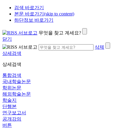
검색 바로가기
본문 바로가기(skip to content)
하단정보 바로가기
무엇을 찾고 계세요?
닫기
삭제
상세검색
상세검색
통합검색
국내학술논문
학위논문
해외학술논문
학술지
단행본
연구보고서
공개강의
버튼