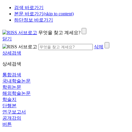
검색 바로가기
본문 바로가기(skip to content)
하단정보 바로가기
무엇을 찾고 계세요?
닫기
삭제
상세검색
상세검색
통합검색
국내학술논문
학위논문
해외학술논문
학술지
단행본
연구보고서
공개강의
버튼