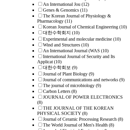
An International Jou
(12)
Genes & Genomics
(11)
The Korean Journal of Physiology &
Pharmacology
(11)
Korean Journal of Chemical Engineering
(10)
대한수학회지
(10)
Experimental and molecular medicine
(10)
Wind and Structures
(10)
An International Journal (WAS
(10)
International Journal of Security and Its
Applicat
(10)
대한수학회보
(9)
Journal of Plant Biology
(9)
Journal of communications and networks
(9)
The journal of microbiology
(9)
Carbon Letters
(8)
JOURNAL OF POWER ELECTRONICS
(8)
THE JOURNAL OF THE KOREAN
PHYSICAL SOCIETY
(8)
Journal of Ceramic Processing Research
(8)
The World Journal of Men's Health
(8)