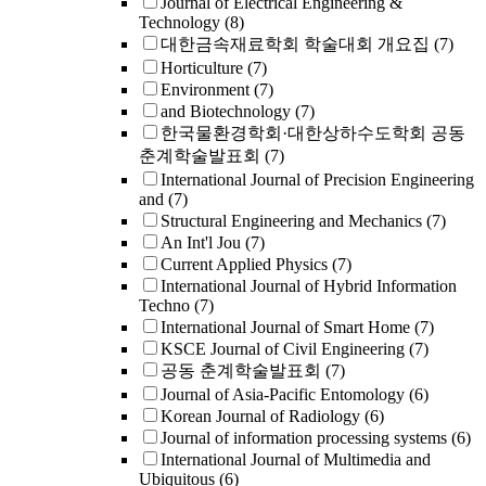
Journal of Electrical Engineering &
Technology
(8)
대한금속재료학회 학술대회 개요집
(7)
Horticulture
(7)
Environment
(7)
and Biotechnology
(7)
한국물환경학회·대한상하수도학회 공동
춘계학술발표회
(7)
International Journal of Precision Engineering
and
(7)
Structural Engineering and Mechanics
(7)
An Int'l Jou
(7)
Current Applied Physics
(7)
International Journal of Hybrid Information
Techno
(7)
International Journal of Smart Home
(7)
KSCE Journal of Civil Engineering
(7)
공동 춘계학술발표회
(7)
Journal of Asia-Pacific Entomology
(6)
Korean Journal of Radiology
(6)
Journal of information processing systems
(6)
International Journal of Multimedia and
Ubiquitous
(6)