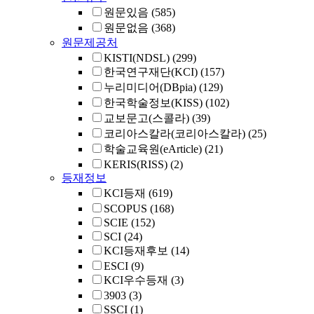
원문있음
(585)
원문없음
(368)
원문제공처
KISTI(NDSL)
(299)
한국연구재단(KCI)
(157)
누리미디어(DBpia)
(129)
한국학술정보(KISS)
(102)
교보문고(스콜라)
(39)
코리아스칼라(코리아스칼라)
(25)
학술교육원(eArticle)
(21)
KERIS(RISS)
(2)
등재정보
KCI등재
(619)
SCOPUS
(168)
SCIE
(152)
SCI
(24)
KCI등재후보
(14)
ESCI
(9)
KCI우수등재
(3)
3903
(3)
SSCI
(1)