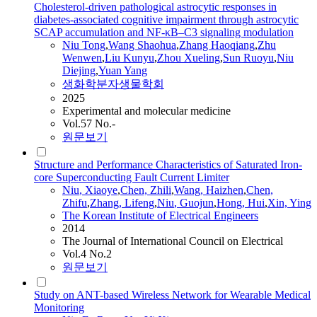
Cholesterol-driven pathological astrocytic responses in
diabetes-associated cognitive impairment through astrocytic
SCAP accumulation and NF-κB–C3 signaling modulation
Niu
Tong
,
Wang Shaohua
,
Zhang Haoqiang
,
Zhu
Wenwen
,
Liu Kunyu
,
Zhou Xueling
,
Sun Ruoyu
,
Niu
Diejing
,
Yuan Yang
생화학분자생물학회
2025
Experimental and molecular medicine
Vol.57 No.-
원문보기
Structure and Performance Characteristics of Saturated Iron-
core Superconducting Fault Current Limiter
Niu
, Xiaoye
,
Chen, Zhili
,
Wang, Haizhen
,
Chen,
Zhifu
,
Zhang, Lifeng
,
Niu
, Guojun
,
Hong, Hui
,
Xin, Ying
The Korean Institute of Electrical Engineers
2014
The Journal of International Council on Electrical
Vol.4 No.2
원문보기
Study on ANT-based Wireless Network for Wearable Medical
Monitoring