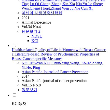
Ting
,
Lu Qi Cheng
,
Zheng Xin Xia
,
Niu
Yu Jie
,
Sheng
Wen
,
Cheng Hong
,
Zhang Wen Ju
,
Nie Cun Xi
아세아·태평양축산학회
2021
Animal Bioscience
Vol.34 No.4
원문보기
2
NDSL
KCI
Health-related Quality of Life in Women with Breast Cancer:
a Literature-based Review of Psychometric Properties of
Breast Cancer-specific Measures
Niu
, Hui-Yan
,
Niu
, Chun-Ying
,
Wang, Jia-He
,
Zhang,
Yi
,
He, Ping
Asian Pacific Journal of Cancer Prevention
2014
Asian Pacific journal of cancer prevention
Vol.15 No.8
원문보기
KCI등재