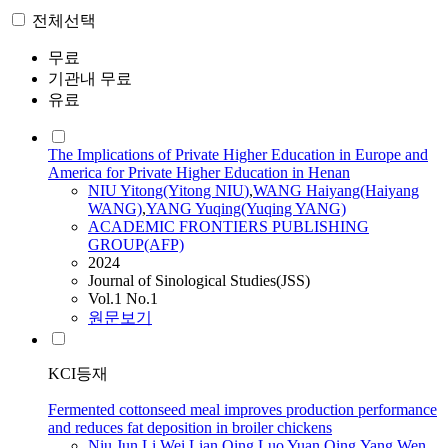
전체선택
무료
기관내 무료
유료
The Implications of Private Higher Education in Europe and
America for Private Higher Education in Henan
NIU
Yitong(Yitong
NIU
)
,
WANG Haiyang(Haiyang
WANG)
,
YANG Yuqing(Yuqing YANG)
ACADEMIC FRONTIERS PUBLISHING
GROUP(AFP)
2024
Journal of Sinological Studies(JSS)
Vol.1 No.1
원문보기
KCI등재
Fermented cottonseed meal improves production performance
and reduces fat deposition in broiler chickens
Niu
Jun Li
,
Wei Lian Qing
,
Luo Yuan Qing
,
Yang Wen