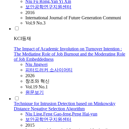
Niu
Fu Rong
,
Yan Yi Xin
보안공학연구지원센터
2016
International Journal of Future Generation Communi
Vol.9 No.3
KCI등재
The Impact of Academic Involution on Turnover Intention :
The Mediating Role of Job Burnout and the Moderating Role
of Job Embeddedness
Niu
Jingwei
피터드러커 소사이어티
2026
창조와 혁신
Vol.19 No.1
원문보기
Technique for Intrusion Detection based on Minkowsky
Distance Negative Selection Algorithm
Niu
Ling
,
Feng Gao-feng
,
Peng Hai-yun
보안공학연구지원센터
2015