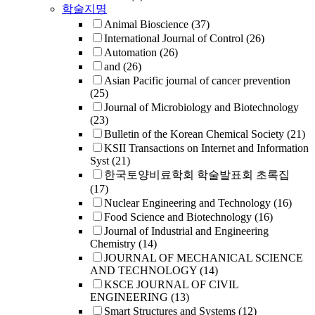
학술지명
Animal Bioscience
(37)
International Journal of Control
(26)
Automation
(26)
and
(26)
Asian Pacific journal of cancer prevention
(25)
Journal of Microbiology and Biotechnology
(23)
Bulletin of the Korean Chemical Society
(21)
KSII Transactions on Internet and Information
Syst
(21)
한국토양비료학회 학술발표회 초록집
(17)
Nuclear Engineering and Technology
(16)
Food Science and Biotechnology
(16)
Journal of Industrial and Engineering
Chemistry
(14)
JOURNAL OF MECHANICAL SCIENCE
AND TECHNOLOGY
(14)
KSCE JOURNAL OF CIVIL
ENGINEERING
(13)
Smart Structures and Systems
(12)