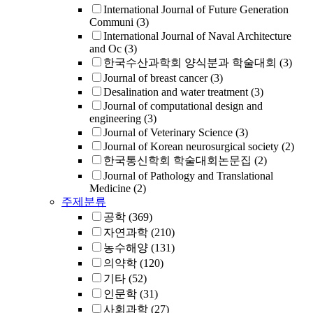
International Journal of Future Generation
Communi
(3)
International Journal of Naval Architecture
and Oc
(3)
한국수산과학회 양식분과 학술대회
(3)
Journal of breast cancer
(3)
Desalination and water treatment
(3)
Journal of computational design and
engineering
(3)
Journal of Veterinary Science
(3)
Journal of Korean neurosurgical society
(2)
한국통신학회 학술대회논문집
(2)
Journal of Pathology and Translational
Medicine
(2)
주제분류
공학
(369)
자연과학
(210)
농수해양
(131)
의약학
(120)
기타
(52)
인문학
(31)
사회과학
(27)