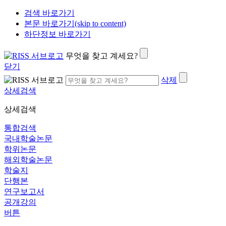
검색 바로가기
본문 바로가기(skip to content)
하단정보 바로가기
무엇을 찾고 계세요?
닫기
삭제
상세검색
상세검색
통합검색
국내학술논문
학위논문
해외학술논문
학술지
단행본
연구보고서
공개강의
버튼