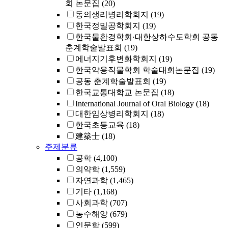
회 논문집
(20)
동의생리병리학회지
(19)
한국정밀공학회지
(19)
한국물환경학회·대한상하수도학회 공동
춘계학술발표회
(19)
에너지기후변화학회지
(19)
한국약용작물학회 학술대회논문집
(19)
공동 춘계학술발표회
(19)
한국교통대학교 논문집
(18)
International Journal of Oral Biology
(18)
대한임상병리학회지
(18)
한국초등교육
(18)
建築士
(18)
주제분류
공학
(4,100)
의약학
(1,559)
자연과학
(1,465)
기타
(1,168)
사회과학
(707)
농수해양
(679)
인문학
(599)