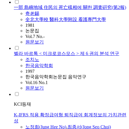
一部 島嶼地域 住民의 死亡樣相에 關한 調査硏究(第2報)
奇老錫
全北大學校 醫科大學附設 看護專門大學
1981
논문집
Vol.7 No.-
원문보기
벨라 바르톡 < 미크로코스모스 > 제 6 권의 분석 연구
조치노
한국음악학회
1997
한국음악학회논문집 음악연구
Vol.16 No.1
원문보기
KCI등재
K-IFRS 적용 확정급여형 퇴직급여 회계정보의 가치관련
성
노정희(Jung Hee
No
)
,
최종서(Jong Seo Choi)