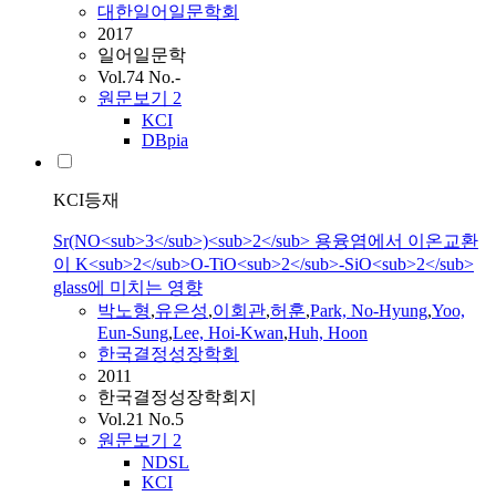
대한일어일문학회
2017
일어일문학
Vol.74 No.-
원문보기
2
KCI
DBpia
KCI등재
Sr(NO<sub>3</sub>)<sub>2</sub> 용융염에서 이온교환
이 K<sub>2</sub>O-TiO<sub>2</sub>-SiO<sub>2</sub>
glass에 미치는 영향
박노형
,
유은성
,
이회관
,
허훈
,
Park,
No
-Hyung
,
Yoo,
Eun-Sung
,
Lee, Hoi-Kwan
,
Huh, Hoon
한국결정성장학회
2011
한국결정성장학회지
Vol.21 No.5
원문보기
2
NDSL
KCI