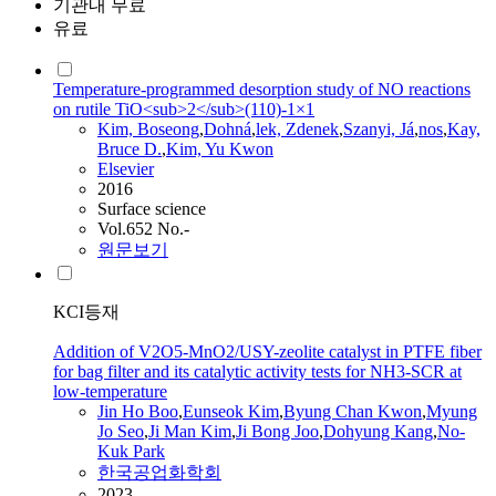
기관내 무료
유료
Temperature-programmed desorption study of NO reactions
on rutile TiO<sub>2</sub>(110)-1×1
Kim, Boseong
,
Dohná
,
lek, Zdenek
,
Szanyi, Já
,
nos
,
Kay,
Bruce D.
,
Kim, Yu Kwon
Elsevier
2016
Surface science
Vol.652 No.-
원문보기
KCI등재
Addition of V2O5-MnO2/USY-zeolite catalyst in PTFE fiber
for bag filter and its catalytic activity tests for NH3-SCR at
low-temperature
Jin Ho Boo
,
Eunseok Kim
,
Byung Chan Kwon
,
Myung
Jo Seo
,
Ji Man Kim
,
Ji Bong Joo
,
Dohyung Kang
,
No
-
Kuk Park
한국공업화학회
2023