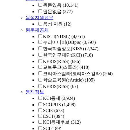
원문있음
(10,141)
원문없음
(277)
음성지원유무
음성 지원
(12)
원문제공처
KISTI(NDSL)
(4,051)
누리미디어(DBpia)
(3,797)
한국학술정보(KISS)
(2,347)
한국연구재단(KCI)
(718)
KERIS(RISS)
(686)
교보문고(스콜라)
(418)
코리아스칼라(코리아스칼라)
(204)
학술교육원(eArticle)
(105)
KERIS(RISS)
(67)
등재정보
KCI등재
(3,924)
SCOPUS
(1,498)
SCIE
(673)
ESCI
(394)
KCI등재후보
(312)
SCI
(189)