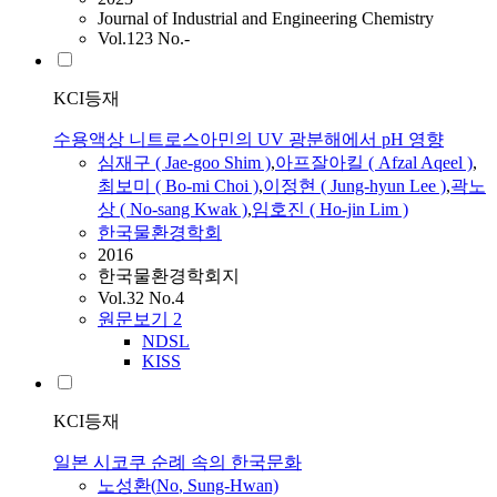
Journal of Industrial and Engineering Chemistry
Vol.123 No.-
KCI등재
수용액상 니트로스아민의 UV 광분해에서 pH 영향
심재구 ( Jae-goo Shim )
,
아프잘아킬 ( Afzal Aqeel )
,
최보미 ( Bo-mi Choi )
,
이정현 ( Jung-hyun Lee )
,
곽노
상 (
No
-sang Kwak )
,
임호진 ( Ho-jin Lim )
한국물환경학회
2016
한국물환경학회지
Vol.32 No.4
원문보기
2
NDSL
KISS
KCI등재
일본 시코쿠 순례 속의 한국문화
노성환(
No
, Sung-Hwan)