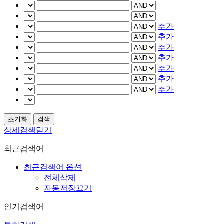
추가
추가
추가
추가
추가
추가
추가
상세검색닫기
최근검색어
최근검색어 옵션
전체삭제
자동저장끄기
인기검색어