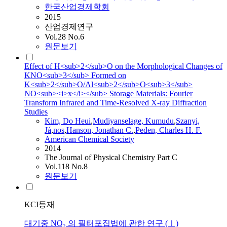
한국산업경제학회
2015
산업경제연구
Vol.28 No.6
원문보기
Effect of H<sub>2</sub>O on the Morphological Changes of
KNO<sub>3</sub> Formed on
K<sub>2</sub>O/Al<sub>2</sub>O<sub>3</sub>
NO<sub><i>x</i></sub> Storage Materials: Fourier
Transform Infrared and Time-Resolved X-ray Diffraction
Studies
Kim, Do Heui
,
Mudiyanselage, Kumudu
,
Szanyi,
Já
,
nos
,
Hanson, Jonathan C.
,
Peden, Charles H. F.
American Chemical Society
2014
The Journal of Physical Chemistry Part C
Vol.118 No.8
원문보기
KCI등재
대기중 NO₂ 의 필터포집법에 관한 연구 (Ⅰ)