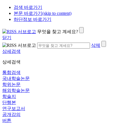
검색 바로가기
본문 바로가기(skip to content)
하단정보 바로가기
무엇을 찾고 계세요?
닫기
삭제
상세검색
상세검색
통합검색
국내학술논문
학위논문
해외학술논문
학술지
단행본
연구보고서
공개강의
버튼