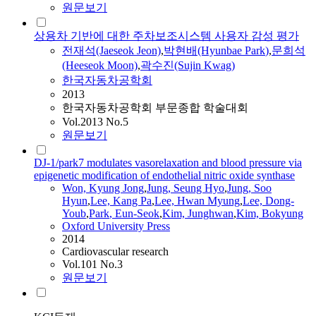
원문보기
상용차 기반에 대한 주차보조시스템 사용자 감성 평가
전재석(Jaeseok Jeon)
,
박현배(Hyunbae
Park
)
,
문희석
(Heeseok Moon)
,
곽수진(Sujin Kwag)
한국자동차공학회
2013
한국자동차공학회 부문종합 학술대회
Vol.2013 No.5
원문보기
DJ-1/park7 modulates vasorelaxation and blood pressure via
epigenetic modification of endothelial nitric oxide synthase
Won, Kyung Jong
,
Jung, Seung Hyo
,
Jung, Soo
Hyun
,
Lee, Kang Pa
,
Lee, Hwan Myung
,
Lee, Dong-
Youb
,
Park
, Eun-Seok
,
Kim, Junghwan
,
Kim, Bokyung
Oxford University Press
2014
Cardiovascular research
Vol.101 No.3
원문보기