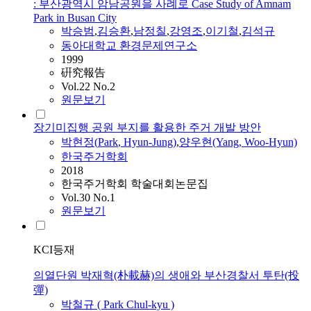
: 부산광역시 암남공원을 사례로 Case Study of Amnam
Park in Busan City
박승범
,
김승환
,
남정칠
,
강영조
,
이기철
,
김석규
동아대학교 환경문제연구소
1999
硏究報告
Vol.22 No.2
원문보기
장기미집행 공원 부지를 활용한 주거 개발 방안
박현정(
Park
, Hyun-Jung)
,
양우현(Yang, Woo-Hyun)
한국주거학회
2018
한국주거학회 학술대회논문집
Vol.30 No.1
원문보기
KCI등재
의열단원 박재혁(朴載赫)의 생애와 부산경찰서 투탄(投
彈)
박철규 (
Park
Chul-kyu )