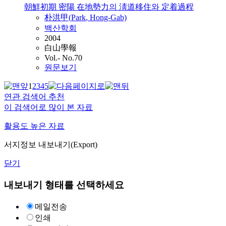
朝鮮初期 密陽 在地勢力의 淸道移住와 定着過程
朴洪甲(
Park
, Hong-Gab)
백산학회
2004
白山學報
Vol.- No.70
원문보기
1
2
3
4
5
연관 검색어 추천
이 검색어로 많이 본 자료
활용도 높은 자료
서지정보 내보내기(Export)
닫기
내보내기 형태를 선택하세요
메일전송
인쇄