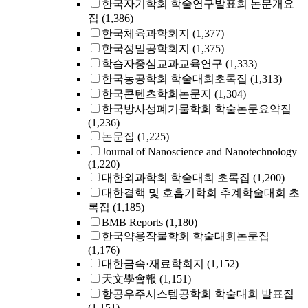
한국자기학회 학술연구발표회 논문개요
집
(1,386)
한국체육과학회지
(1,377)
한국정밀공학회지
(1,375)
학습자중심교과교육연구
(1,333)
한국농공학회 학술대회초록집
(1,313)
한국콘텐츠학회논문지
(1,304)
한국방사성폐기물학회 학술논문요약집
(1,236)
논문집
(1,225)
Journal of Nanoscience and Nanotechnology
(1,220)
대한외과학회 학술대회 초록집
(1,200)
대한결핵 및 호흡기학회 추계학술대회 초
록집
(1,185)
BMB Reports
(1,180)
한국약용작물학회 학술대회논문집
(1,176)
대한금속·재료학회지
(1,152)
天文學會報
(1,151)
항공우주시스템공학회 학술대회 발표집
(1,151)