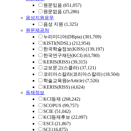
원문있음
(651,057)
원문없음
(25,286)
음성지원유무
음성 지원
(1,325)
원문제공처
누리미디어(DBpia)
(301,709)
KISTI(NDSL)
(212,954)
한국학술정보(KISS)
(139,197)
한국연구재단(KCI)
(63,780)
KERIS(RISS)
(39,315)
교보문고(스콜라)
(37,121)
코리아스칼라(코리아스칼라)
(18,504)
학술교육원(eArticle)
(7,526)
KERIS(RISS)
(4,624)
등재정보
KCI등재
(268,242)
SCOPUS
(99,757)
SCIE
(51,042)
KCI등재후보
(22,097)
ESCI
(21,867)
SCI
(16,875)