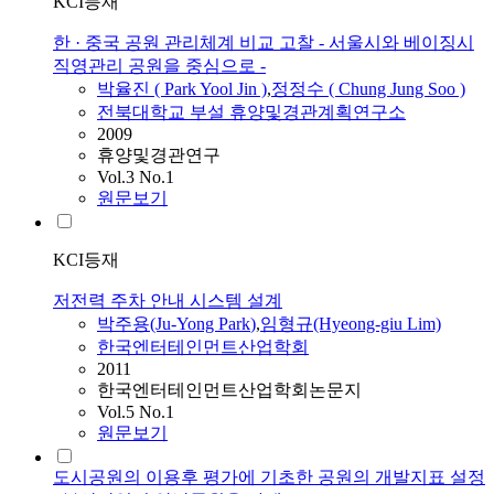
KCI등재
한 · 중국 공원 관리체계 비교 고찰 - 서울시와 베이징시
직영관리 공원을 중심으로 -
박율진 (
Park
Yool Jin )
,
정정수 ( Chung Jung Soo )
전북대학교 부설 휴양및경관계획연구소
2009
휴양및경관연구
Vol.3 No.1
원문보기
KCI등재
저전력 주차 안내 시스템 설계
박주용(Ju-Yong
Park
)
,
임형규(Hyeong-giu Lim)
한국엔터테인먼트산업학회
2011
한국엔터테인먼트산업학회논문지
Vol.5 No.1
원문보기
도시공원의 이용후 평가에 기초한 공원의 개발지표 설정