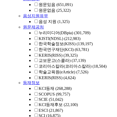
원문있음
(651,091)
원문없음
(25,322)
음성지원유무
음성 지원
(1,325)
원문제공처
누리미디어(DBpia)
(301,709)
KISTI(NDSL)
(212,983)
한국학술정보(KISS)
(139,197)
한국연구재단(KCI)
(63,781)
KERIS(RISS)
(39,325)
교보문고(스콜라)
(37,139)
코리아스칼라(코리아스칼라)
(18,504)
학술교육원(eArticle)
(7,526)
KERIS(RISS)
(4,624)
등재정보
KCI등재
(268,288)
SCOPUS
(99,757)
SCIE
(51,042)
KCI등재후보
(22,100)
ESCI
(21,867)
SCI
(16,875)