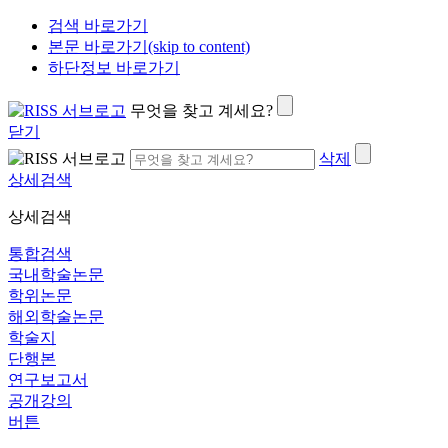
검색 바로가기
본문 바로가기(skip to content)
하단정보 바로가기
무엇을 찾고 계세요?
닫기
삭제
상세검색
상세검색
통합검색
국내학술논문
학위논문
해외학술논문
학술지
단행본
연구보고서
공개강의
버튼