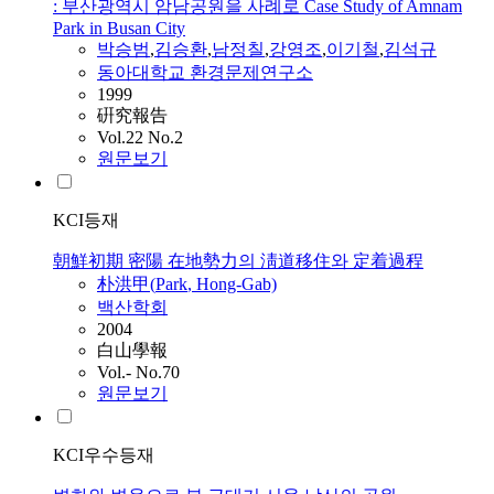
: 부산광역시 암남공원을 사례로 Case Study of Amnam
Park in Busan City
박승범
,
김승환
,
남정칠
,
강영조
,
이기철
,
김석규
동아대학교 환경문제연구소
1999
硏究報告
Vol.22 No.2
원문보기
KCI등재
朝鮮初期 密陽 在地勢力의 淸道移住와 定着過程
朴洪甲(
Park
, Hong-Gab)
백산학회
2004
白山學報
Vol.- No.70
원문보기
KCI우수등재