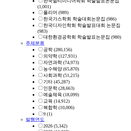
한국멀티미디어학회 학술발표논문집
(1,001)
폴리머
(989)
한국가스학회 학술대회논문집
(986)
한국디자인학회 학술발표대회 논문집
(983)
대한환경공학회 학술발표논문집
(980)
주제분류
공학
(280,156)
의약학
(127,931)
자연과학
(74,973)
농수해양
(65,870)
사회과학
(51,215)
기타
(45,287)
인문학
(28,663)
예술체육
(18,099)
교육
(14,912)
복합학
(10,006)
9
(1)
발행연도
2026
(5,342)