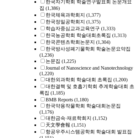
한국자기학회 학술연구발표회 논문개요
집
(1,386)
한국체육과학회지
(1,377)
한국정밀공학회지
(1,375)
학습자중심교과교육연구
(1,333)
한국농공학회 학술대회초록집
(1,313)
한국콘텐츠학회논문지
(1,304)
한국방사성폐기물학회 학술논문요약집
(1,236)
논문집
(1,225)
Journal of Nanoscience and Nanotechnology
(1,220)
대한외과학회 학술대회 초록집
(1,200)
대한결핵 및 호흡기학회 추계학술대회 초
록집
(1,185)
BMB Reports
(1,180)
한국약용작물학회 학술대회논문집
(1,176)
대한금속·재료학회지
(1,152)
天文學會報
(1,151)
항공우주시스템공학회 학술대회 발표집
(1,151)