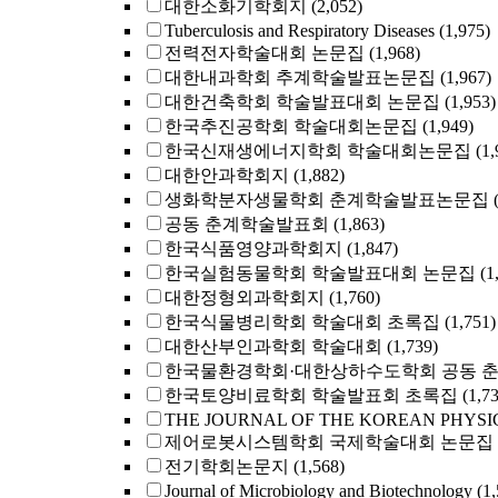
대한소화기학회지
(2,052)
Tuberculosis and Respiratory Diseases
(1,975)
전력전자학술대회 논문집
(1,968)
대한내과학회 추계학술발표논문집
(1,967)
대한건축학회 학술발표대회 논문집
(1,953)
한국추진공학회 학술대회논문집
(1,949)
한국신재생에너지학회 학술대회논문집
(1,
대한안과학회지
(1,882)
생화학분자생물학회 춘계학술발표논문집
공동 춘계학술발표회
(1,863)
한국식품영양과학회지
(1,847)
한국실험동물학회 학술발표대회 논문집
(1
대한정형외과학회지
(1,760)
한국식물병리학회 학술대회 초록집
(1,751)
대한산부인과학회 학술대회
(1,739)
한국물환경학회·대한상하수도학회 공동 
한국토양비료학회 학술발표회 초록집
(1,7
THE JOURNAL OF THE KOREAN PHYSI
제어로봇시스템학회 국제학술대회 논문집
전기학회논문지
(1,568)
Journal of Microbiology and Biotechnology
(1