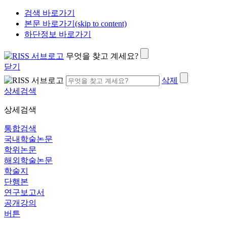
검색 바로가기
본문 바로가기(skip to content)
하단정보 바로가기
무엇을 찾고 계세요?
닫기
삭제
상세검색
상세검색
통합검색
국내학술논문
학위논문
해외학술논문
학술지
단행본
연구보고서
공개강의
버튼