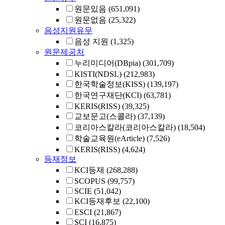
원문있음
(651,091)
원문없음
(25,322)
음성지원유무
음성 지원
(1,325)
원문제공처
누리미디어(DBpia)
(301,709)
KISTI(NDSL)
(212,983)
한국학술정보(KISS)
(139,197)
한국연구재단(KCI)
(63,781)
KERIS(RISS)
(39,325)
교보문고(스콜라)
(37,139)
코리아스칼라(코리아스칼라)
(18,504)
학술교육원(eArticle)
(7,526)
KERIS(RISS)
(4,624)
등재정보
KCI등재
(268,288)
SCOPUS
(99,757)
SCIE
(51,042)
KCI등재후보
(22,100)
ESCI
(21,867)
SCI
(16,875)