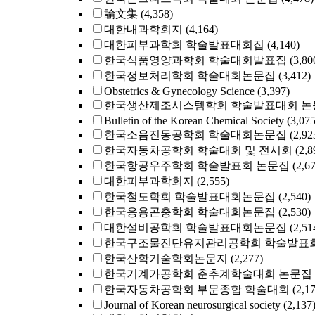
論文集
(4,358)
대한내과학회지
(4,164)
대한피부과학회 학술발표대회집
(4,140)
한국식품영양과학회 학술대회발표집
(3,80
한국정보처리학회 학술대회논문집
(3,412)
Obstetrics & Gynecology Science
(3,397)
한국생산제조시스템학회 학술발표대회 논
Bulletin of the Korean Chemical Society
(3,075
한국소음진동공학회 학술대회논문집
(2,92
한국자동차공학회 학술대회 및 전시회
(2,8
한국항공우주학회 학술발표회 논문집
(2,6
대한피부과학회지
(2,555)
한국철도학회 학술발표대회논문집
(2,540)
한국응용곤충학회 학술대회논문집
(2,530)
대한설비공학회 학술발표대회논문집
(2,51
한국구조물진단유지관리공학회 학술발표회
한국산학기술학회논문지
(2,277)
한국기계가공학회 춘추계학술대회 논문집
한국자동차공학회 부문종합 학술대회
(2,1
Journal of Korean neurosurgical society
(2,137