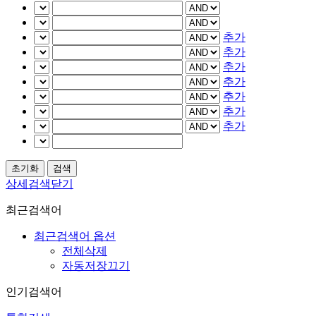
추가
추가
추가
추가
추가
추가
추가
상세검색닫기
최근검색어
최근검색어 옵션
전체삭제
자동저장끄기
인기검색어