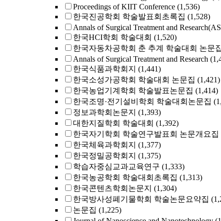
Proceedings of KIIT Conference
(1,536)
한국진공학회 학술발표회초록집
(1,528)
Annals of Surgical Treatment and Research(A
한국HCI학회 학술대회
(1,520)
한국자동차공학회 춘 추계 학술대회 논문
Annals of Surgical Treatment and Research
(1,
한국식품과학회지
(1,441)
한국소성가공학회 학술대회 논문집
(1,421)
한국농업기계학회 학술발표논문집
(1,414)
한국조명·전기설비학회 학술대회논문집
(1
정보과학회논문지
(1,393)
대한지질학회 학술대회
(1,392)
한국자기학회 학술연구발표회 논문개요집
한국체육과학회지
(1,377)
한국정밀공학회지
(1,375)
학습자중심교과교육연구
(1,333)
한국농공학회 학술대회초록집
(1,313)
한국콘텐츠학회논문지
(1,304)
한국방사성폐기물학회 학술논문요약집
(1,
논문집
(1,225)
Journal of Nanoscience and Nanotechnology
(