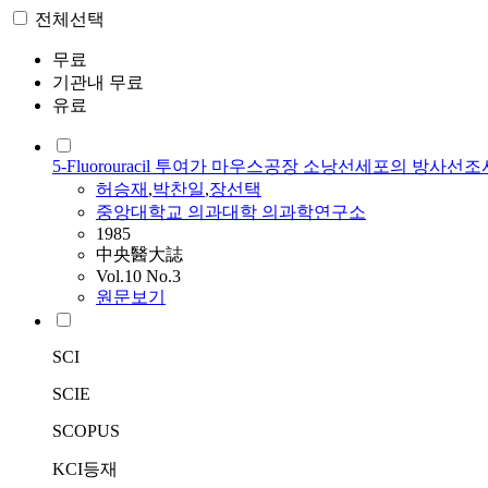
전체선택
무료
기관내 무료
유료
5-Fluorouracil 투여가 마우스공장 소낭선세포의 방사
허승재
,
박찬일
,
장선택
중앙대학교 의과대학 의과학연구소
1985
中央醫大誌
Vol.10 No.3
원문보기
SCI
SCIE
SCOPUS
KCI등재