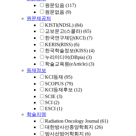
원문있음
(117)
원문없음
(9)
원문제공처
KISTI(NDSL)
(84)
교보문고(스콜라)
(65)
한국연구재단(KCI)
(7)
KERIS(RISS)
(6)
한국학술정보(KISS)
(4)
누리미디어(DBpia)
(3)
학술교육원(eArticle)
(3)
등재정보
KCI등재
(95)
SCOPUS
(79)
KCI등재후보
(12)
SCIE
(3)
SCI
(2)
ESCI
(1)
학술지명
Radiation Oncology Journal
(61)
대한방사선종양학회지
(26)
방사선방어학회지
(6)