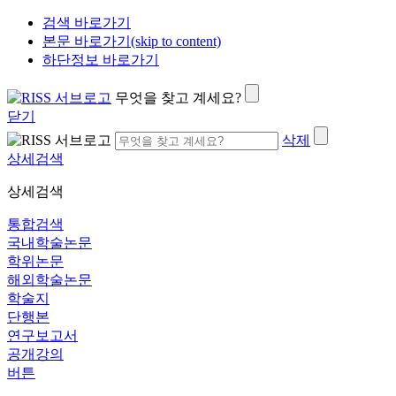
검색 바로가기
본문 바로가기(skip to content)
하단정보 바로가기
무엇을 찾고 계세요?
닫기
삭제
상세검색
상세검색
통합검색
국내학술논문
학위논문
해외학술논문
학술지
단행본
연구보고서
공개강의
버튼