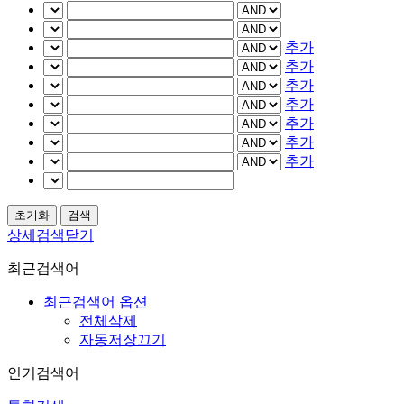
추가
추가
추가
추가
추가
추가
추가
상세검색닫기
최근검색어
최근검색어 옵션
전체삭제
자동저장끄기
인기검색어