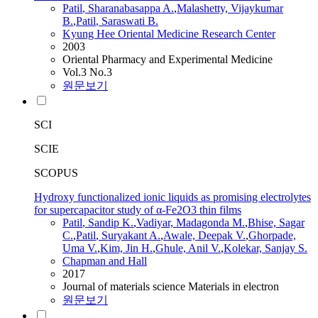
Patil
, Sharanabasappa A.
,
Malashetty, Vijaykumar
B.
,
Patil
, Saraswati B.
Kyung Hee Oriental Medicine Research Center
2003
Oriental Pharmacy and Experimental Medicine
Vol.3 No.3
원문보기
SCI
SCIE
SCOPUS
Hydroxy functionalized ionic liquids as promising electrolytes
for supercapacitor study of α-Fe2O3 thin films
Patil
, Sandip K.
,
Vadiyar, Madagonda M.
,
Bhise, Sagar
C.
,
Patil
, Suryakant A.
,
Awale, Deepak V.
,
Ghorpade,
Uma V.
,
Kim, Jin H.
,
Ghule, Anil V.
,
Kolekar, Sanjay S.
Chapman and Hall
2017
Journal of materials science Materials in electron
원문보기