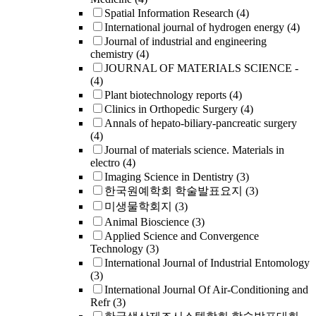
Spatial Information Research
(4)
International journal of hydrogen energy
(4)
Journal of industrial and engineering
chemistry
(4)
JOURNAL OF MATERIALS SCIENCE -
(4)
Plant biotechnology reports
(4)
Clinics in Orthopedic Surgery
(4)
Annals of hepato-biliary-pancreatic surgery
(4)
Journal of materials science. Materials in
electro
(4)
Imaging Science in Dentistry
(3)
한국원예학회 학술발표요지
(3)
미생물학회지
(3)
Animal Bioscience
(3)
Applied Science and Convergence
Technology
(3)
International Journal of Industrial Entomology
(3)
International Journal Of Air-Conditioning and
Refr
(3)