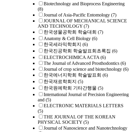
Biotechnology and Bioprocess Engineering
(8)
Journal of Asia-Pacific Entomology
(7)
JOURNAL OF MECHANICAL SCIENCE
AND TECHNOLOGY
(7)
한국생물공학회 학술대회
(7)
Anatomy & Cell Biology
(6)
한국세라믹학회지
(6)
한국진공학회 학술발표회초록집
(6)
ELECTROCHIMICA ACTA
(6)
The Journal of Advanced Prosthodontics
(6)
Journal of crop science and biotechnology
(6)
한국에너지학회 학술발표회
(6)
한국재료학회지
(5)
한국원예학회 기타간행물
(5)
International Journal of Precision Engineering
and
(5)
ELECTRONIC MATERIALS LETTERS
(5)
THE JOURNAL OF THE KOREAN
PHYSICAL SOCIETY
(5)
Journal of Nanoscience and Nanotechnology