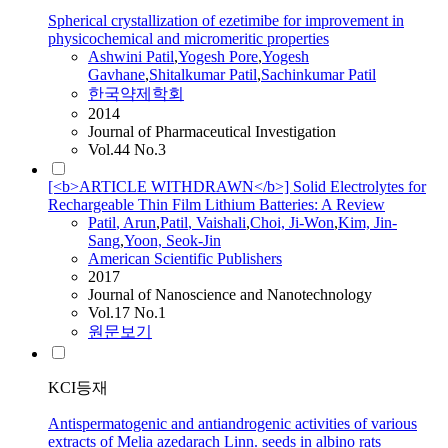
Spherical crystallization of ezetimibe for improvement in
physicochemical and micromeritic properties
Ashwini
Patil
,
Yogesh Pore
,
Yogesh
Gavhane
,
Shitalkumar
Patil
,
Sachinkumar
Patil
한국약제학회
2014
Journal of Pharmaceutical Investigation
Vol.44 No.3
[<b>ARTICLE WITHDRAWN</b>] Solid Electrolytes for
Rechargeable Thin Film Lithium Batteries: A Review
Patil
, Arun
,
Patil
, Vaishali
,
Choi, Ji-Won
,
Kim, Jin-
Sang
,
Yoon, Seok-Jin
American Scientific Publishers
2017
Journal of Nanoscience and Nanotechnology
Vol.17 No.1
원문보기
KCI등재
Antispermatogenic and antiandrogenic activities of various
extracts of Melia azedarach Linn. seeds in albino rats