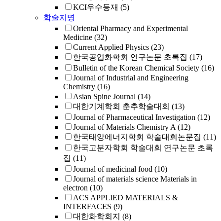
KCI우수등재
(5)
학술지명
Oriental Pharmacy and Experimental
Medicine
(32)
Current Applied Physics
(23)
한국공업화학회 연구논문 초록집
(17)
Bulletin of the Korean Chemical Society
(16)
Journal of Industrial and Engineering
Chemistry
(16)
Asian Spine Journal
(14)
대한기계학회 춘추학술대회
(13)
Journal of Pharmaceutical Investigation
(12)
Journal of Materials Chemistry A
(12)
한국태양에너지학회 학술대회논문집
(11)
한국고분자학회 학술대회 연구논문 초록
집
(11)
Journal of medicinal food
(10)
Journal of materials science Materials in
electron
(10)
ACS APPLIED MATERIALS &
INTERFACES
(9)
대한화학회지
(8)