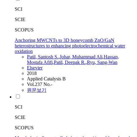
SCI
SCIE
SCOPUS
Anchoring MWCNTs to 3D honeycomb ZnO/GaN
heterostructures to enhancing photoelectrochemical water
oxidation
Patil
, Santosh S.
,
Johar, Muhammad Ali
,
Hassan,
Mostafa Afifi
,
Patil
, Deepak R.
,
Ryu, Sang-Wan
Elsevier
2018
Applied Catalysis B
Vol.237 No.-
원문보기
SCI
SCIE
SCOPUS