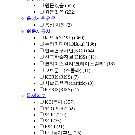
원문있음
(545)
원문없음
(232)
음성지원유무
음성 지원
(2)
원문제공처
KISTI(NDSL)
(369)
누리미디어(DBpia)
(136)
한국연구재단(KCI)
(64)
한국학술정보(KISS)
(48)
코리아스칼라(코리아스칼라)
(16)
교보문고(스콜라)
(11)
KERIS(RISS)
(7)
학술교육원(eArticle)
(3)
KERIS(RISS)
(1)
등재정보
KCI등재
(357)
SCOPUS
(152)
SCIE
(119)
SCI
(76)
ESCI
(31)
KCI등재후보
(25)