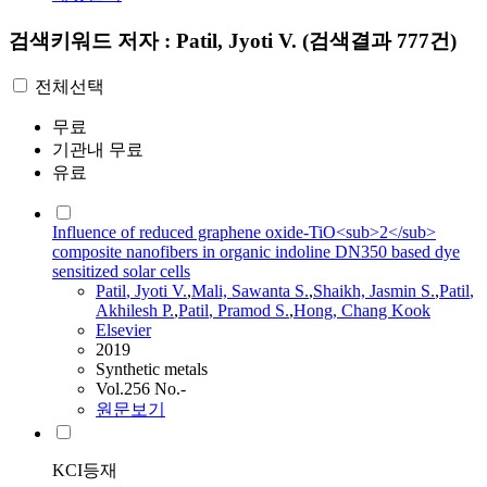
검색키워드
저자 : Patil, Jyoti V.
(검색결과 777건)
전체선택
무료
기관내 무료
유료
Influence of reduced graphene oxide-TiO<sub>2</sub>
composite nanofibers in organic indoline DN350 based dye
sensitized solar cells
Patil
, Jyoti V.
,
Mali, Sawanta S.
,
Shaikh, Jasmin S.
,
Patil
,
Akhilesh P.
,
Patil
, Pramod S.
,
Hong, Chang Kook
Elsevier
2019
Synthetic metals
Vol.256 No.-
원문보기
KCI등재