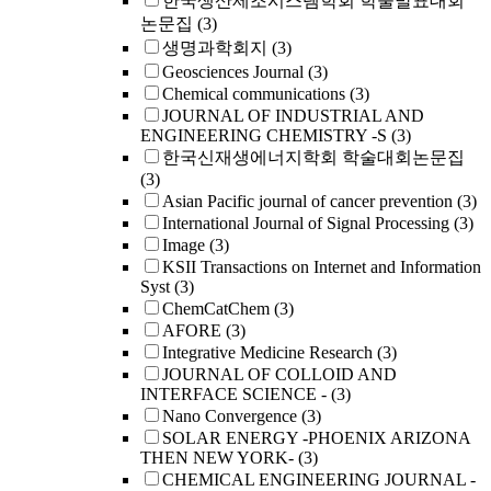
한국생산제조시스템학회 학술발표대회
논문집
(3)
생명과학회지
(3)
Geosciences Journal
(3)
Chemical communications
(3)
JOURNAL OF INDUSTRIAL AND
ENGINEERING CHEMISTRY -S
(3)
한국신재생에너지학회 학술대회논문집
(3)
Asian Pacific journal of cancer prevention
(3)
International Journal of Signal Processing
(3)
Image
(3)
KSII Transactions on Internet and Information
Syst
(3)
ChemCatChem
(3)
AFORE
(3)
Integrative Medicine Research
(3)
JOURNAL OF COLLOID AND
INTERFACE SCIENCE -
(3)
Nano Convergence
(3)
SOLAR ENERGY -PHOENIX ARIZONA
THEN NEW YORK-
(3)
CHEMICAL ENGINEERING JOURNAL -