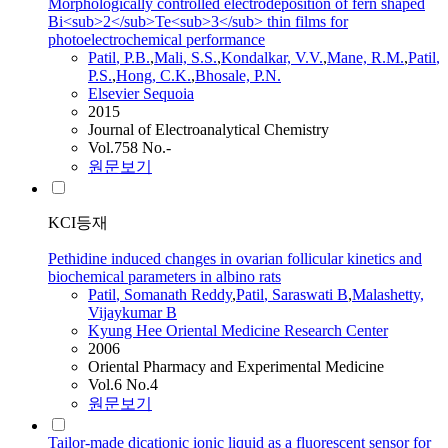
Morphologically controlled electrodeposition of fern shaped
Bi<sub>2</sub>Te<sub>3</sub> thin films for
photoelectrochemical performance
Patil
, P.B.
,
Mali, S.S.
,
Kondalkar, V.V.
,
Mane, R.M.
,
Patil
,
P.S.
,
Hong, C.K.
,
Bhosale, P.N.
Elsevier Sequoia
2015
Journal of Electroanalytical Chemistry
Vol.758 No.-
원문보기
KCI등재
Pethidine induced changes in ovarian follicular kinetics and
biochemical parameters in albino rats
Patil
, Somanath Reddy
,
Patil
, Saraswati B
,
Malashetty,
Vijaykumar B
Kyung Hee Oriental Medicine Research Center
2006
Oriental Pharmacy and Experimental Medicine
Vol.6 No.4
원문보기
Tailor-made dicationic ionic liquid as a fluorescent sensor for