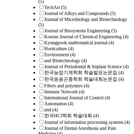
(5)
TechArt
(5)
Journal of Alloys and Compounds
(5)
Journal of Microbiology and Biotechnology
(5)
Journal of Biosystems Engineering
(5)
Korean Journal of Chemical Engineering
(4)
Kyungpook mathematical journal
(4)
Horticulture
(4)
Environment
(4)
and Biotechnology
(4)
Journal of Periodontal & Implant Science
(4)
한국농업기계학회 학술발표논문집
(4)
한국응용곤충학회 학술대회논문집
(4)
Fibers and polymers
(4)
Immune Network
(4)
International Journal of Control
(4)
Automation
(4)
and
(4)
한국HCI학회 학술대회
(4)
Journal of information processing systems
(4)
Journal of Dental Anesthesia and Pain
Medicine
(4)