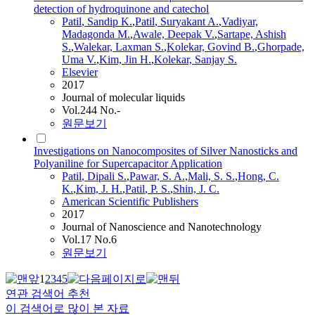
detection of hydroquinone and catechol
Patil
, Sandip K.
,
Patil
, Suryakant A.
,
Vadiyar,
Madagonda M.
,
Awale, Deepak V.
,
Sartape, Ashish
S.
,
Walekar, Laxman S.
,
Kolekar, Govind B.
,
Ghorpade,
Uma V.
,
Kim, Jin H.
,
Kolekar, Sanjay S.
Elsevier
2017
Journal of molecular liquids
Vol.244 No.-
원문보기
Investigations on Nanocomposites of Silver Nanosticks and
Polyaniline for Supercapacitor Application
Patil
, Dipali S.
,
Pawar, S. A.
,
Mali, S. S.
,
Hong, C.
K.
,
Kim, J. H.
,
Patil
, P. S.
,
Shin, J. C.
American Scientific Publishers
2017
Journal of Nanoscience and Nanotechnology
Vol.17 No.6
원문보기
1
2
3
4
5
연관 검색어 추천
이 검색어로 많이 본 자료