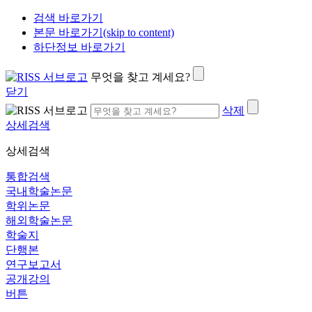
검색 바로가기
본문 바로가기(skip to content)
하단정보 바로가기
무엇을 찾고 계세요?
닫기
삭제
상세검색
상세검색
통합검색
국내학술논문
학위논문
해외학술논문
학술지
단행본
연구보고서
공개강의
버튼