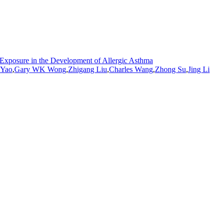
Exposure in the Development of Allergic Asthma
 Yao
,
Gary WK Wong
,
Zhigang Liu
,
Charles Wang
,
Zhong Su
,
Jing Li