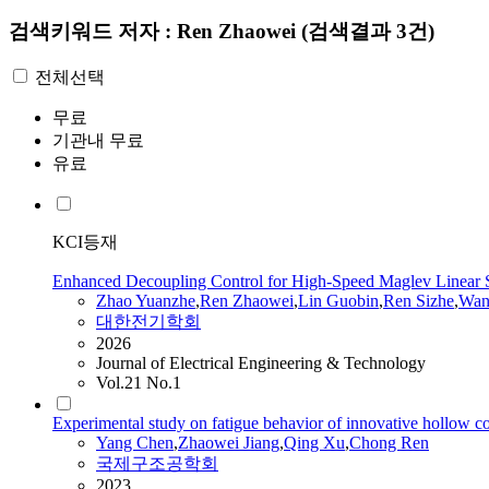
검색키워드
저자 : Ren Zhaowei
(검색결과 3건)
전체선택
무료
기관내 무료
유료
KCI등재
Enhanced Decoupling Control for High-Speed Maglev Linear 
Zhao Yuanzhe
,
Ren
Zhaowei
,
Lin Guobin
,
Ren
Sizhe
,
Wan
대한전기학회
2026
Journal of Electrical Engineering & Technology
Vol.21 No.1
Experimental study on fatigue behavior of innovative hollow c
Yang Chen
,
Zhaowei
Jiang
,
Qing Xu
,
Chong
Ren
국제구조공학회
2023