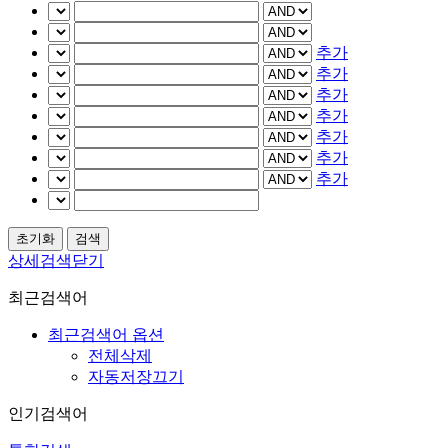
추가
추가
추가
추가
추가
추가
추가
상세검색닫기
최근검색어
최근검색어 옵션
전체삭제
자동저장끄기
인기검색어