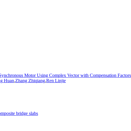
Synchronous Motor Using Complex Vector with Compensation Factors
g Huan
,
Zhang Zhiqiang
,
Ren
Linjie
omposite bridge slabs