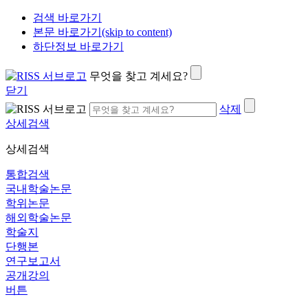
검색 바로가기
본문 바로가기(skip to content)
하단정보 바로가기
무엇을 찾고 계세요?
닫기
삭제
상세검색
상세검색
통합검색
국내학술논문
학위논문
해외학술논문
학술지
단행본
연구보고서
공개강의
버튼