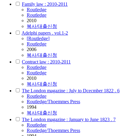
Family law : 2010-2011
Routledge
Routledge
2010
복사/대출신청
Adelphi papers . vol.1-2
[
Routledge
]
Routledge
2006
복사/대출신청
Contract law : 2010-2011
Routledge
Routledge
2010
복사/대출신청
The London magazine : July to Dcecmber 1822 . 6
Routledge
Routledge/Thoemmes Press
1994
복사/대출신청
The London magazine : January to June 1823 . 7
Routledge
Routledge/Thoemmes Press
1994