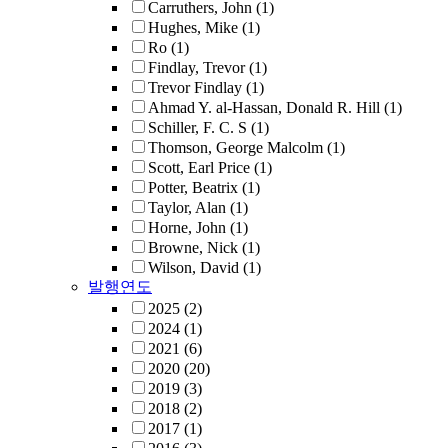
Carruthers, John
(1)
Hughes, Mike
(1)
Ro
(1)
Findlay, Trevor
(1)
Trevor Findlay
(1)
Ahmad Y. al-Hassan, Donald R. Hill
(1)
Schiller, F. C. S
(1)
Thomson, George Malcolm
(1)
Scott, Earl Price
(1)
Potter, Beatrix
(1)
Taylor, Alan
(1)
Horne, John
(1)
Browne, Nick
(1)
Wilson, David
(1)
발행연도
2025
(2)
2024
(1)
2021
(6)
2020
(20)
2019
(3)
2018
(2)
2017
(1)