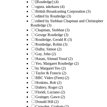
[Routledge]
(4)
ogura, takekazu
(4)
British Broadcasting Corporation
(3)
edited by Routledge
(3)
edited by Siobhan Chapman and Christopher
Routledge
(3)
Chapman, Siobhan
(3)
George Routledge
(3)
Routledge, Gerald R
(3)
Routledge, Robin
(3)
Dalby, Simon
(2)
Gay, John
(2)
Hasan, Ahmad Yusuf
(2)
Yeo, Margaret Routledge
(2)
by Margaret Yeo
(2)
Taylor & Francis
(2)
BBC Video (Firm)
(2)
Hoskins, Bob
(2)
Daltrey, Roger
(2)
Floridi, Luciano
(2)
Grainger, Gawn
(2)
Donald Hill
(2)
Crowden, Graham
(2)