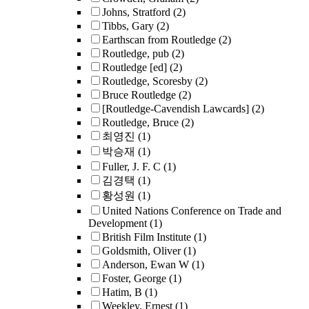
Johns, Stratford
(2)
Tibbs, Gary
(2)
Earthscan from Routledge
(2)
Routledge, pub
(2)
Routledge [ed]
(2)
Routledge, Scoresby
(2)
Bruce Routledge
(2)
[Routledge-Cavendish Lawcards]
(2)
Routledge, Bruce
(2)
최영진
(1)
박승재
(1)
Fuller, J. F. C
(1)
김경택
(1)
황성원
(1)
United Nations Conference on Trade and
Development
(1)
British Film Institute
(1)
Goldsmith, Oliver
(1)
Anderson, Ewan W
(1)
Foster, George
(1)
Hatim, B
(1)
Weekley, Ernest
(1)