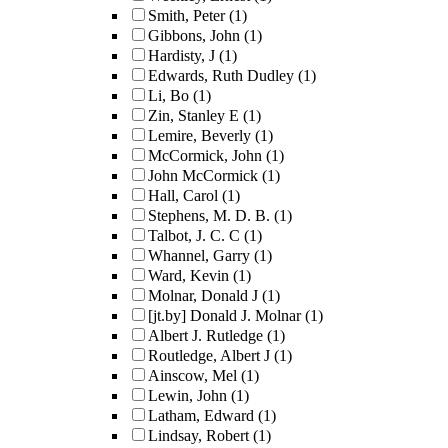
Smith, Peter
(1)
Gibbons, John
(1)
Hardisty, J
(1)
Edwards, Ruth Dudley
(1)
Li, Bo
(1)
Zin, Stanley E
(1)
Lemire, Beverly
(1)
McCormick, John
(1)
John McCormick
(1)
Hall, Carol
(1)
Stephens, M. D. B.
(1)
Talbot, J. C. C
(1)
Whannel, Garry
(1)
Ward, Kevin
(1)
Molnar, Donald J
(1)
[jt.by] Donald J. Molnar
(1)
Albert J. Rutledge
(1)
Routledge, Albert J
(1)
Ainscow, Mel
(1)
Lewin, John
(1)
Latham, Edward
(1)
Lindsay, Robert
(1)