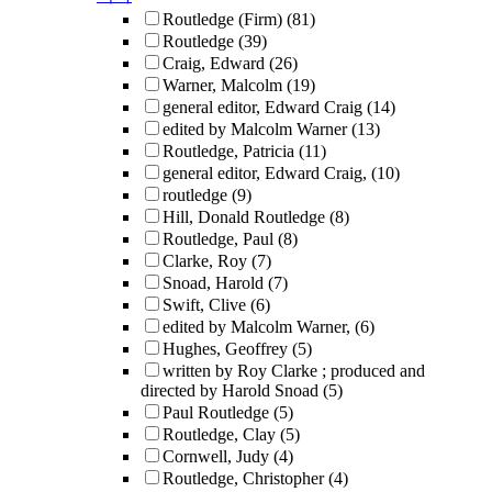
Routledge (Firm)
(81)
Routledge
(39)
Craig, Edward
(26)
Warner, Malcolm
(19)
general editor, Edward Craig
(14)
edited by Malcolm Warner
(13)
Routledge, Patricia
(11)
general editor, Edward Craig,
(10)
routledge
(9)
Hill, Donald Routledge
(8)
Routledge, Paul
(8)
Clarke, Roy
(7)
Snoad, Harold
(7)
Swift, Clive
(6)
edited by Malcolm Warner,
(6)
Hughes, Geoffrey
(5)
written by Roy Clarke ; produced and
directed by Harold Snoad
(5)
Paul Routledge
(5)
Routledge, Clay
(5)
Cornwell, Judy
(4)
Routledge, Christopher
(4)