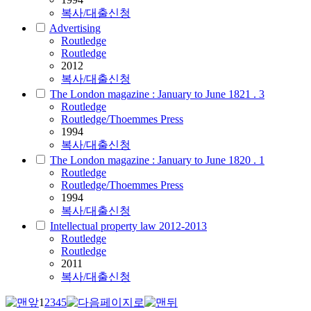
복사/대출신청
Advertising
Routledge
Routledge
2012
복사/대출신청
The London magazine : January to June 1821 . 3
Routledge
Routledge/Thoemmes Press
1994
복사/대출신청
The London magazine : January to June 1820 . 1
Routledge
Routledge/Thoemmes Press
1994
복사/대출신청
Intellectual property law 2012-2013
Routledge
Routledge
2011
복사/대출신청
1
2
3
4
5