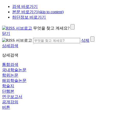
검색 바로가기
본문 바로가기(skip to content)
하단정보 바로가기
무엇을 찾고 계세요?
닫기
삭제
상세검색
상세검색
통합검색
국내학술논문
학위논문
해외학술논문
학술지
단행본
연구보고서
공개강의
버튼